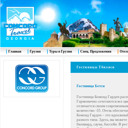
Главная
Грузия
Туры в Грузии
Спец. Предложения
Отел
Гостиницы
Тбилиси
Гостиница
Бетси
Гостиница Бомонд Гарден распо
Гармонично сочетаются все цве
отличается своим современным
количество -35. Отель обеспеч
Бомонд Гарден – это идеальный
разного типа. Здесь, вы можете
биллиард, сауна, бассейн. В р