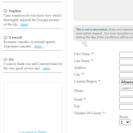
Stephen
I just wanted to let you know how much i
thoroughly enjoyed the Georgia portion
of the trip...
more
Алексей
Большое спасибо за теплый прием,
отдельное спасибо...
more..
First Name:
*
Avi
Last Name:
*
I want to thank you and Concord team for
Address:
the very good service and...
more
City:
*
Country/Region:
*
Country 
Phone:
Email:
*
Fax:
Number Of Guests:
*
Room:
Car rental in Tbilisi