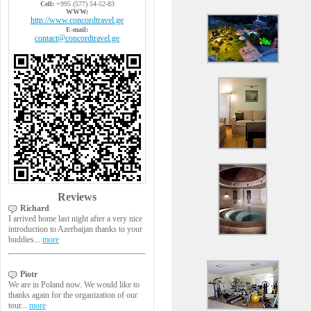
Cell:
+995 (577) 54-52-83
WWW:
http://www.concordtravel.ge
E-mail:
contact@concordtravel.ge
Reviews
Richard
I arrived home last night after a very nice
introduction to Azerbaijan thanks to your
buddies...
more
Piotr
We are in Poland now. We would like to
thanks again for the organization of our
tour...
more