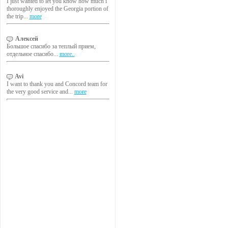
I just wanted to let you know how much i
thoroughly enjoyed the Georgia portion of
the trip...
more
Алексей
Большое спасибо за теплый прием,
отдельное спасибо...
more..
Avi
I want to thank you and Concord team for
the very good service and...
more