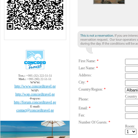
First Name:
*
Last Name:
*
Address:
Тел.:
+995 (32) 222-51-51
Моб.:
+995 (90) 22-51-51
City:
*
WWW:
http://www.concordtravel.ge
Country/Region:
*
WAP:
http://wap.concordtravel.ge
Country
Форум:
Phone:
http://forum.concordtravel.ge
E-mail:
Email:
*
contact@concordtravel.ge
Fax:
Number Of Guests:
*
Room: