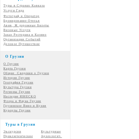
Туры в Странах Кавказа
Услуги Гида
Фотограф и Оператор
Бронирование Отелья
Авия, Ж.дорожные Билеты
Визовые Услуги
Заказ Ресторана и Казино
Организация Событий
Деловое Путешествие
О Грузии
О Грузии
Карта Грузии
Общие Сведения о Грузии
История Грузии
География Грузии
Культура Грузии
Регионы Грузии
Наследие ЮНЕСКО
Флора и Фауна Грузии
Грузинское Вино и Кухня
Курорты Грузии
Туры в Грузии
Экскурсии
Культурные
Приключенческие
Археологич.