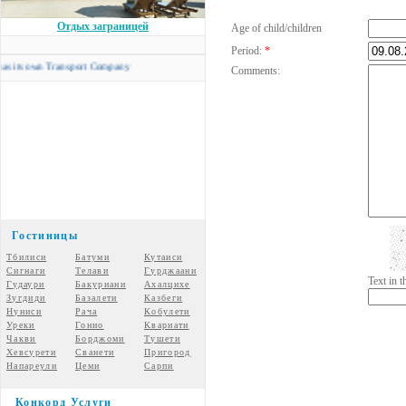
Отдых заграницей
Age of child/children
Period:
*
 own Transport Company
Comments:
Гостиницы
Тбилиси
Батуми
Кутаиси
Сигнаги
Телави
Гурджаани
Text in 
Гудаури
Бакуриани
Ахалцихе
Зугдиди
Базалети
Казбеги
Нуниси
Рача
Кобулети
Уреки
Гонио
Квариати
Чакви
Борджоми
Тушети
Хевсурети
Сванети
Пригород
Напареули
Цеми
Сарпи
Конкорд Услуги