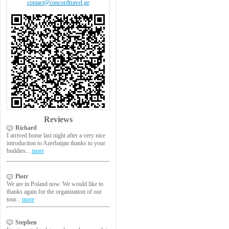
contact@concordtravel.ge
Reviews
Richard
I arrived home last night after a very nice
introduction to Azerbaijan thanks to your
buddies...
more
Piotr
We are in Poland now. We would like to
thanks again for the organization of our
tour...
more
Stephen