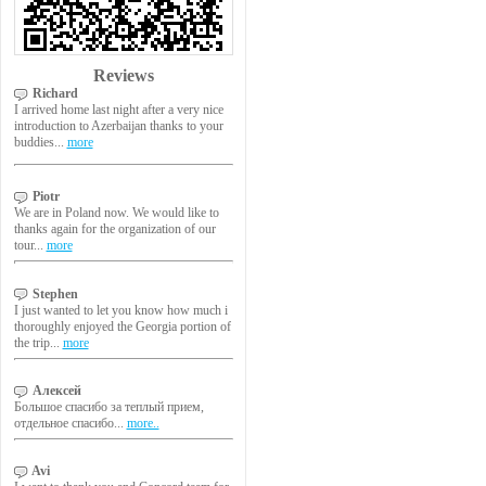
Reviews
Richard
I arrived home last night after a very nice
introduction to Azerbaijan thanks to your
buddies...
more
Piotr
We are in Poland now. We would like to
thanks again for the organization of our
tour...
more
Stephen
I just wanted to let you know how much i
thoroughly enjoyed the Georgia portion of
the trip...
more
Алексей
Большое спасибо за теплый прием,
отдельное спасибо...
more..
Avi