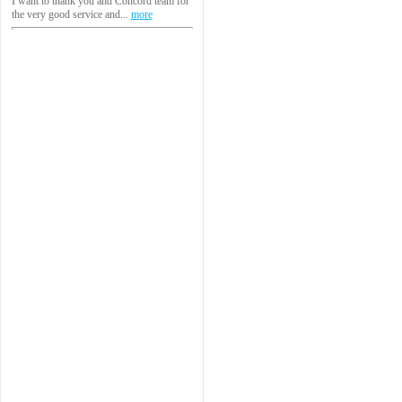
I want to thank you and Concord team for
the very good service and...
more