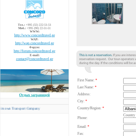
Тел.:
+995 (32) 222-51-51
Моб.:
+995 (90) 22-51-51
WWW:
http://www.concordtravel.ge
WAP:
http://wap.concordtravel.ge
Форум:
http://forum.concordtravel.ge
E-mail:
contact@concordtravel.ge
First Name:
*
Last Name:
*
Address:
Отдых заграницей
City:
*
Country/Region:
*
n Transport Company
Country
Phone:
Email:
*
Fax: