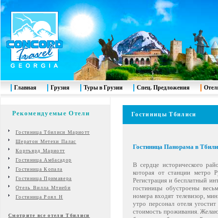
Главная
Грузия
Туры в Грузии
Спец. Предложения
Отел
Рекомендуемые Отели
Гостиницы Тбилиси
Гостиница Тбилиси Мариотт
Шератон Метехи Палас
Гостиница
Панорама в Тбили
Кортъярд Мариотт
Гостиница Амбасадор
В сердце исторического рай
Гостиница К
опала
которая от станции метро Р
Гостиница Примавера
Регистрация и бесплатный инт
гостиницы обустроены весьм
Отель Вилла Мтиеби
номера входят телевизор, мин
Гостиница Роял Н
утро персонал отеля угостит
стоимость проживания. Желаю
Смотрите все отели Тбилиси