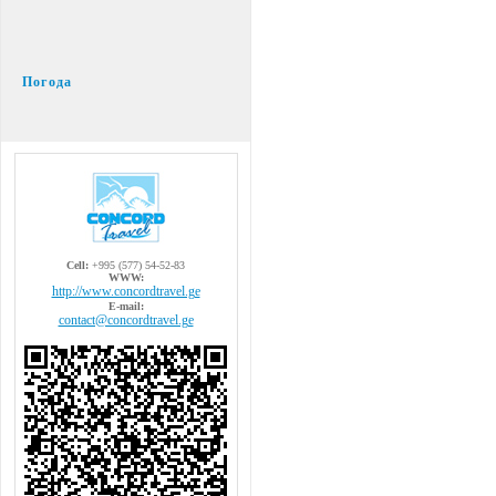
Погода
Cell:
+995 (577) 54-52-83
WWW:
http://www.concordtravel.ge
E-mail:
contact@concordtravel.ge