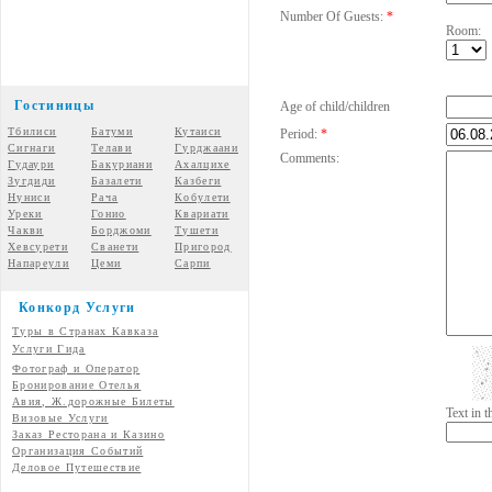
Number Of Guests:
*
Room:
Гостиницы
Age of child/children
Тбилиси
Батуми
Кутаиси
Period:
*
Сигнаги
Телави
Гурджаани
Comments:
Гудаури
Бакуриани
Ахалцихе
Зугдиди
Базалети
Казбеги
Нуниси
Рача
Кобулети
Уреки
Гонио
Квариати
Чакви
Борджоми
Тушети
Хевсурети
Сванети
Пригород
Напареули
Цеми
Сарпи
Конкорд Услуги
Туры в Странах Кавказа
Услуги Гида
Фотограф и Оператор
Бронирование Отелья
Авия, Ж.дорожные Билеты
Text in 
Визовые Услуги
Заказ Ресторана и Казино
Организация Событий
Деловое Путешествие