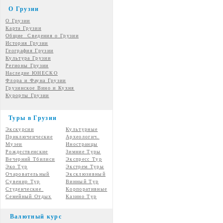
О Грузии
О Грузии
Карта Грузии
Общие Сведения о Грузии
История Грузии
География Грузии
Культура Грузии
Регионы Грузии
Наследие ЮНЕСКО
Флора и Фауна Грузии
Грузинское Вино и Кухня
Курорты Грузии
Туры в Грузии
Экскурсии
Культурные
Приключенческие
Археологич.
Музеи
Иностранцы
Рождественские
Зимние Туры
Вечерний Тбилиси
Экспресс Тур
Эко Тур
Экстрем Туры
Очаровательный
Эксклюзивный
Сувенир Тур
Винный Тур
Студенческие
Корпоративные
Семейный Отдых
Казино Тур
Валютный курс