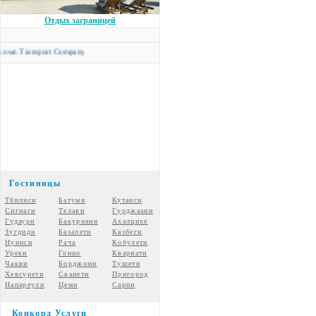
Отдых заграницей
ansport Company
Гостиницы
Тбилиси
Батуми
Кутаиси
Сигнаги
Телави
Гурджаани
Гудаури
Бакуриани
Ахалцихе
Зугдиди
Базалети
Казбеги
Нуниси
Рача
Кобулети
Уреки
Гонио
Квариати
Чакви
Борджоми
Тушети
Хевсурети
Сванети
Пригород
Напареули
Цеми
Сарпи
Конкорд Услуги