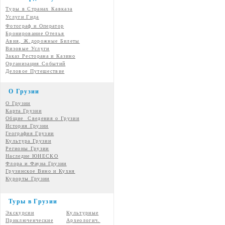
Туры в Странах Кавказа
Услуги Гида
Фотограф и Оператор
Бронирование Отелья
Авия, Ж.дорожные Билеты
Визовые Услуги
Заказ Ресторана и Казино
Организация Событий
Деловое Путешествие
О Грузии
О Грузии
Карта Грузии
Общие Сведения о Грузии
История Грузии
География Грузии
Культура Грузии
Регионы Грузии
Наследие ЮНЕСКО
Флора и Фауна Грузии
Грузинское Вино и Кухня
Курорты Грузии
Туры в Грузии
Экскурсии
Культурные
Приключенческие
Археологич.