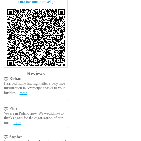
contact@concordtravel.ge
Reviews
Richard
I arrived home last night after a very nice
introduction to Azerbaijan thanks to your
buddies...
more
Piotr
We are in Poland now. We would like to
thanks again for the organization of our
tour...
more
Stephen