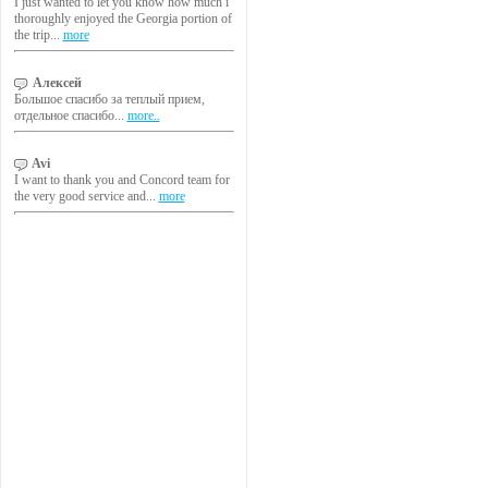
I just wanted to let you know how much i
thoroughly enjoyed the Georgia portion of
the trip...
more
Алексей
Большое спасибо за теплый прием,
отдельное спасибо...
more..
Avi
I want to thank you and Concord team for
the very good service and...
more