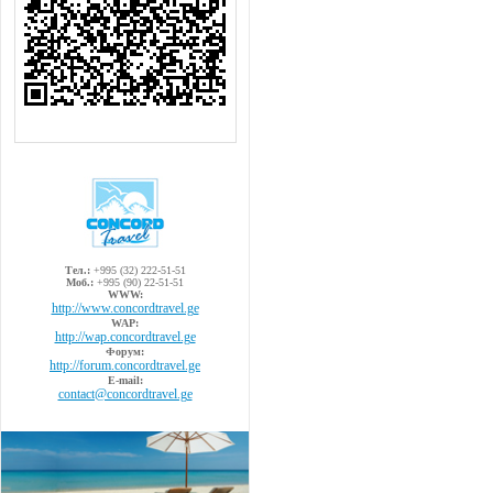
Тел.:
+995 (32) 222-51-51
Моб.:
+995 (90) 22-51-51
WWW:
http://www.concordtravel.ge
WAP:
http://wap.concordtravel.ge
Форум:
http://forum.concordtravel.ge
E-mail:
contact@concordtravel.ge