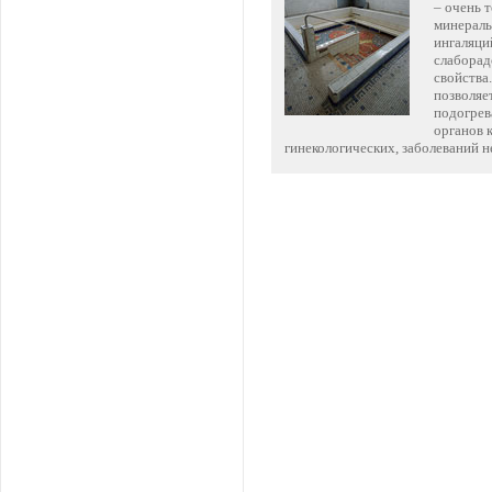
– очень 
минераль
ингаляци
слаборад
свойства
позволяе
подогрев
органов 
гинекологических, заболеваний 