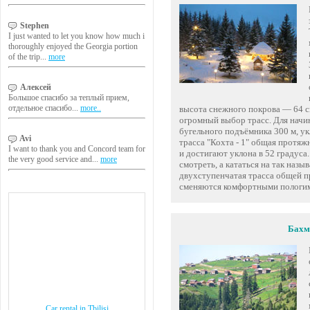
Stephen
I just wanted to let you know how much i
thoroughly enjoyed the Georgia portion
of the trip...
more
Алексей
Большое спасибо за теплый прием,
отдельное спасибо...
more..
высота снежного покрова — 64 с
огромный выбор трасс. Для начи
бугельного подъёмника 300 м, у
Avi
трасса "Кохта
-
1" общая протяжн
I want to thank you and Concord team for
и достигают уклона в 52 градус
the very good service and...
more
смотреть, а кататься на так назы
двухступенчатая трасса общей 
сменяются комфортными пологи
Бахм
Car rental in Tbilisi