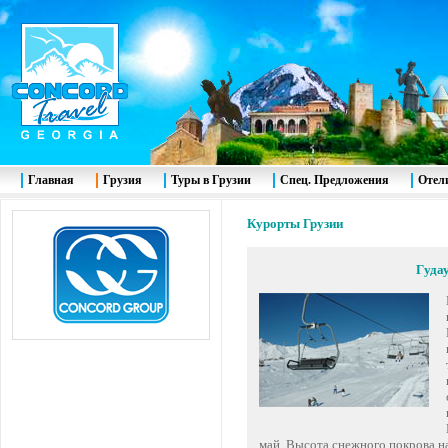
Главная
Грузия
Туры в Грузии
Спец. Предложения
Отел
Курорты Грузии
Гуда
май. Высота снежного покрова на 