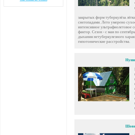
закрытых форм туберкулёза лёгк
снегопадами. Лето умерено сухое
интенсивное ультрафиолетовое 
фактор. Сезон - с мая по сентяб
дыхания нетуберкулезного харак
гипотонические расстройства.
Нуни
Шов