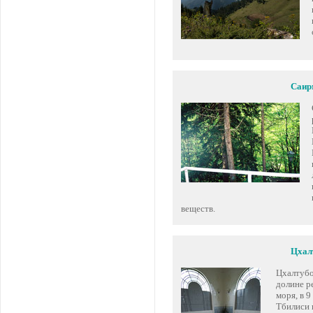
Саир
веществ.
Цхал
Цхалтубо
долине р
моря, в 9
Тбилиси 