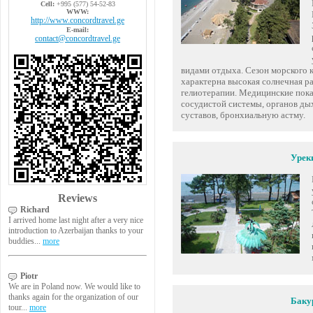
Cell:
+995 (577) 54-52-83
WWW:
http://www.concordtravel.ge
E-mail:
contact@concordtravel.ge
видами отдыха. Сезон морского к
характерна высокая солнечная ра
гелиотерапии. Медицинские показ
сосудистой системы, органов дых
суставов, бронхиальную астму.
Урек
Reviews
Richard
I arrived home last night after a very nice
introduction to Azerbaijan thanks to your
buddies...
more
Piotr
We are in Poland now. We would like to
thanks again for the organization of our
Баку
tour...
more