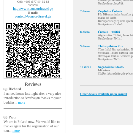
mākslas priekšmetu, seno man
Cell:
+995 (577) 54-52-83
Nakšņošana Zugdidi.
WWW:
http://www.concordtravel.ge
7 diena
Zugdidi – Črebalo
E-mail:
Pēc Nikortsmindas baznīcas (
contact@concordtravel.ge
marka (tā īstā!).
Burvīgā vīna viegluma apvīti,
Nakšņošana Črebalo.
8 diena
Črebalo – Tbilisi
Atgriežoties Tbilisi, Jums bū
Nakšņošana Tbilisi.
9 diena
Tbilisi pilsētas tūre
Tūres laikā Jūs apskatīsiet: N
visvecākā Tbilisi baznīca, Si
slavenajās Tbilisi Sērūdens p
Nakšņošana Tbilisi.
10 diena
Nogādāšana lidostā.
Izlidošana.
Sīkāka informācija pēc piep
Reviews
Richard
I arrived home last night after a very nice
Other details available upon request
introduction to Azerbaijan thanks to your
buddies...
more
Piotr
We are in Poland now. We would like to
thanks again for the organization of our
tour...
more