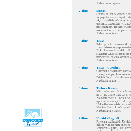
Nakšņošana Signahi.
2 diena
Signahi
Signahi pilsētiņa atrodas Gru
vīnpagraba drupas, tepat ir d
viņa izstrādātās tehnoloģijas
dosimies uz Ahašeni vīna raž
noslēpumiem. Iebraucot Cinan
uzzināsiet vēl vairāk par vīni
Nakšņošana Telavi.
3 diena
Telavi
Telavi pilsētā mēs apmeklēsim
Jums radīsies iespēja ieraudz
Ikalto klosteru komplekss (6.
slavenais Gruzijas dzejnieks
paviesosimies vīna ražotnes v
Nakšņošana Telavi.
4 diena
Telavi – Gurdžāni
Gurdžāni Trīsvienības baznīc
Jūs iegūsiet papildus zināšana
Dāvida Garedži alu klosteru 
Nakšņošana Tbilisi.
5 diena
Tbilisi – Kutaisi
Mūsu ceļojums sākas ar brau
no 3. gs. p.m.ē. līdz pat 5. 
Nākošais mērķis – netālu no G
upes krastā esošajā klintī iz
Upliscihe iegriezīsimies viet
Nonākot Kutaisi, mēs apmeklē
Nakšņošana Kutaisi.
6 diena
Kutaisi - Zugdidi
Pa ceļam uz Zugdidi Jūs tieka
dažādu vīna aromātu nianses v
Iebraucot Zugdidi, Jūsu uzman