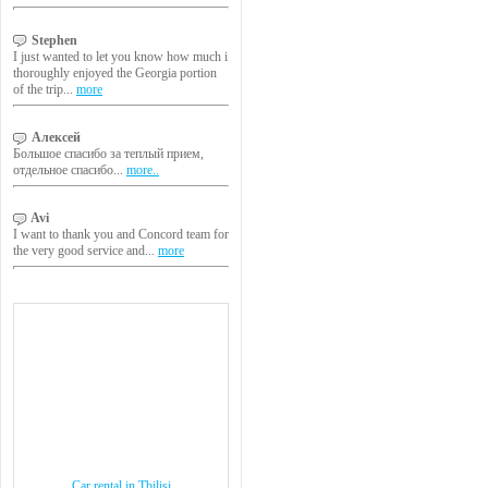
Stephen
I just wanted to let you know how much i
thoroughly enjoyed the Georgia portion
of the trip...
more
Алексей
Большое спасибо за теплый прием,
отдельное спасибо...
more..
Avi
I want to thank you and Concord team for
the very good service and...
more
Car rental in Tbilisi