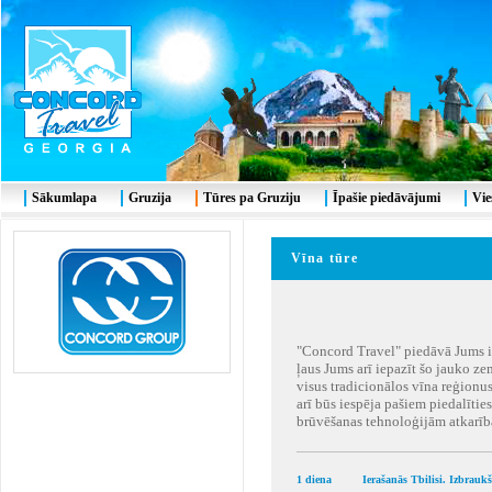
Sākumlapa
Gruzija
Tūres pa Gruziju
Īpašie piedāvājumi
Vie
Vīna tūre
"Concord Travel" piedāvā Jums izv
ļaus Jums arī iepazīt šo jauko ze
visus tradicionālos vīna reģionus
arī būs iespēja pašiem piedalīties
brūvēšanas tehnoloģijām atkarīb
1 diena
Ierašanās Tbilisi. Izbrauk