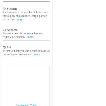
Stephen
I just wanted to let you know how much i
thoroughly enjoyed the Georgia portion
of the trip...
more
Алексей
Большое спасибо за теплый прием,
отдельное спасибо...
more..
Avi
I want to thank you and Concord team for
the very good service and...
more
Car rental in Tbilisi