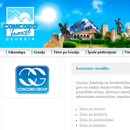
Sākumlapa
Gruzija
Tūres pa Gruziju
Īpašie piedāvājumi
Vie
Kaukāziešu viesmīlība
Gruzija, Armēnija un Azerbaidžāna.
garu un krāšņo daudzveidību. Izbau
piepildītās ielejas, šķērsojot mut
arhitektūras pieminekļus, iepazīst
Tūres pa Gruziju
Tūres pa Armēniju
Tūres pa Azerbaidžānu
Tūres pa Kaukāzu