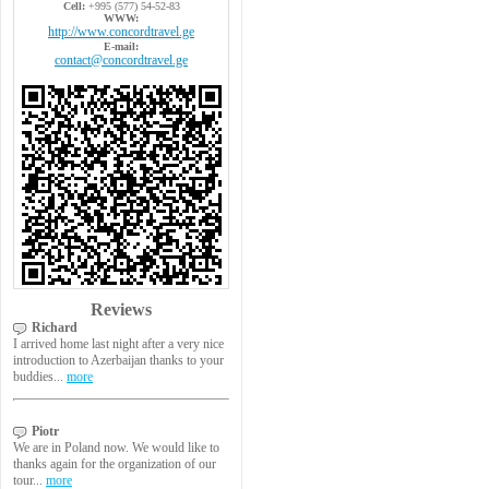
Cell:
+995 (577) 54-52-83
WWW:
http://www.concordtravel.ge
E-mail:
contact@concordtravel.ge
Reviews
Richard
I arrived home last night after a very nice
introduction to Azerbaijan thanks to your
buddies...
more
Piotr
We are in Poland now. We would like to
thanks again for the organization of our
tour...
more