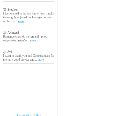
Stephen
I just wanted to let you know how much i
thoroughly enjoyed the Georgia portion
of the trip...
more
Алексей
Большое спасибо за теплый прием,
отдельное спасибо...
more..
Avi
I want to thank you and Concord team for
the very good service and...
more
Car rental in Tbilisi