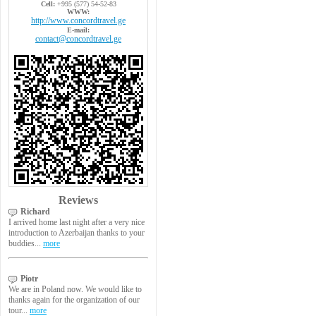
Cell:
+995 (577) 54-52-83
WWW:
http://www.concordtravel.ge
E-mail:
contact@concordtravel.ge
Reviews
Richard
I arrived home last night after a very nice
introduction to Azerbaijan thanks to your
buddies...
more
Piotr
We are in Poland now. We would like to
thanks again for the organization of our
tour...
more