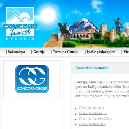
Sākumlapa
Gruzija
Tūres pa Gruziju
Īpašie piedāvājumi
Vie
Kaukāziešu viesmīlība
Gruzija, Armēnija un Azerbaidžāna.
garu un krāšņo daudzveidību. Izbau
piepildītās ielejas, šķērsojot mut
arhitektūras pieminekļus, iepazīst
Tūres pa Gruziju
Tūres pa Armēniju
Tūres pa Azerbaidžānu
Tūres pa Kaukāzu