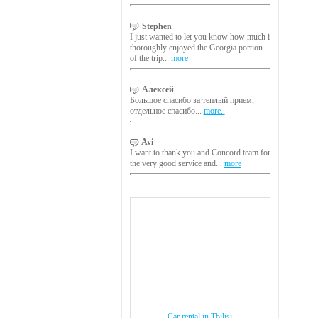
Stephen
I just wanted to let you know how much i
thoroughly enjoyed the Georgia portion
of the trip...
more
Алексей
Большое спасибо за теплый прием,
отдельное спасибо...
more..
Avi
I want to thank you and Concord team for
the very good service and...
more
Car rental in Tbilisi