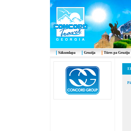
Sākumlapa
Gruzija
Tūres pa Gruziju
E
Pā