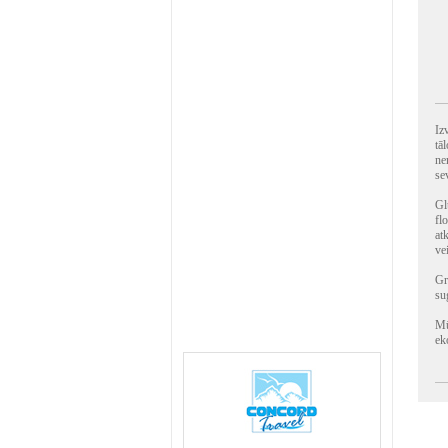
Iz
tā
ne
se
Gl
fl
at
ve
Gr
su
Mū
ek