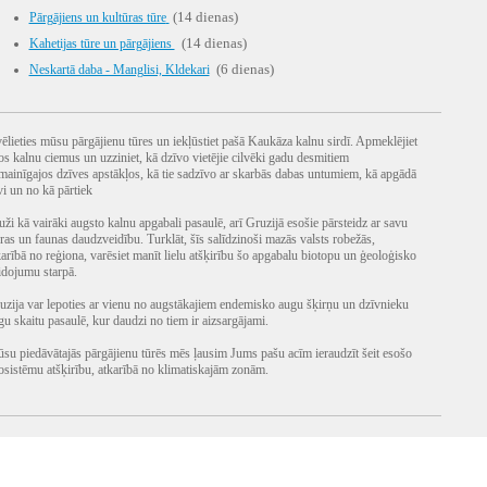
(14 dienas)
Pārgājiens un kultūras tūre
(14 dienas)
Kahetijas tūre un pārgājiens
(6 dienas)
Neskartā daba - Manglisi, Kldekari
vēlieties mūsu pārgājienu tūres un iekļūstiet pašā Kaukāza kalnu sirdī. Apmeklējiet
los kalnu ciemus un uzziniet, kā dzīvo vietējie cilvēki gadu desmitiem
mainīgajos dzīves apstākļos, kā tie sadzīvo ar skarbās dabas untumiem, kā apgādā
vi un no kā pārtiek
uži kā vairāki augsto kalnu apgabali pasaulē, arī Gruzijā esošie pārsteidz ar savu
oras un faunas daudzveidību. Turklāt, šīs salīdzinoši mazās valsts robežās,
karībā no reģiona, varēsiet manīt lielu atšķirību šo apgabalu biotopu un ģeoloģisko
idojumu starpā.
uzija var lepoties ar vienu no augstākajiem endemisko augu šķirņu un dzīvnieku
gu skaitu pasaulē, kur daudzi no tiem ir aizsargājami.
su piedāvātajās pārgājienu tūrēs mēs ļausim Jums pašu acīm ieraudzīt šeit esošo
osistēmu atšķirību, atkarībā no klimatiskajām zonām.