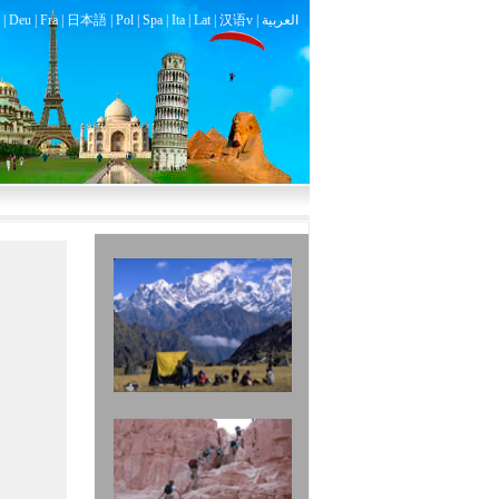
|
Deu
|
Fra
|
日本語
|
Pol
|
Spa
|
Ita
|
Lat
|
汉语v |
العربية