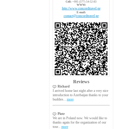
Cell:
+995 (577) 54-52-83
WWW:
http://www.concordtravel.ge
E-mail:
contact@concordtravel.ge
Reviews
Richard
I arrived home last night after a very nice
introduction to Azerbaijan thanks to your
buddies...
more
Piotr
We are in Poland now. We would like to
thanks again for the organization of our
tour...
more