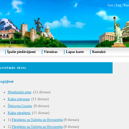
Geo
|
Eng
|
Rus
Īpašie piedāvājumi
Viesnīcas
Lapas karte
Kontakti
kstrēmās tūres
rgājieni
(12 dienas)
Metafiziskā zeme
(11 dienas)
Kalnu iedvesma
(9 dienas)
Šķērsojot Gruziju
(11 dienas)
Kalnu pārgājieni
1)
(9 dienas)
Pārgājiens pa Tušetiju un Hevsuretiju
2)
(9 dienas)
Pārgājiens pa Tušetiju un Hevsuretiju