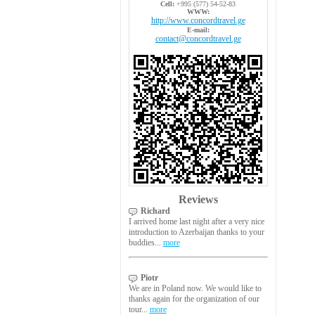
Cell:
+995 (577) 54-52-83
WWW:
http://www.concordtravel.ge
E-mail:
contact@concordtravel.ge
Reviews
Richard
I arrived home last night after a very nice
introduction to Azerbaijan thanks to your
buddies...
more
Piotr
We are in Poland now. We would like to
thanks again for the organization of our
tour...
more