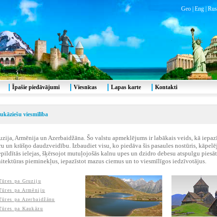
Geo
|
Eng
|
Rus
Īpašie piedāvājumi
Viesnīcas
Lapas karte
Kontakti
ukāziešu viesmīlība
uzija, Armēnija un Azerbaidžāna. Šo valstu apmeklējums ir labākais veids, kā iepaz
ru un krāšņo daudzveidību. Izbaudiet visu, ko piedāva šis pasaules nostūris, kāpelēj
epildītās ielejas, šķērsojot mutuļojošās kalnu upes un dzidro debesu atspulgu piesā
hitektūras pieminekļus, iepazīstot mazus ciemus un to viesmīlīgos iedzīvotājus.
Tūres pa Gruziju
Tūres pa Armēniju
Tūres pa Azerbaidžānu
Tūres pa Kaukāzu