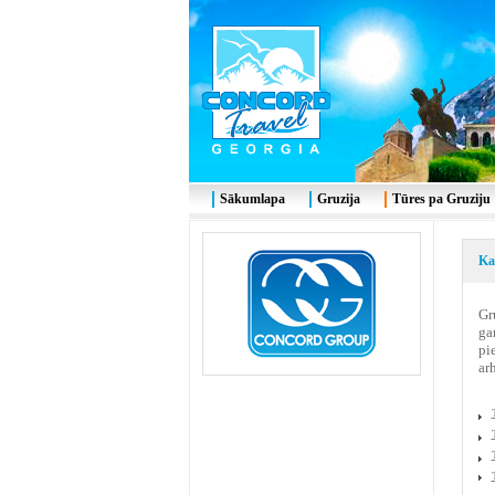
Sākumlapa
Gruzija
Tūres pa Gruziju
Ka
Gr
ga
pi
ar