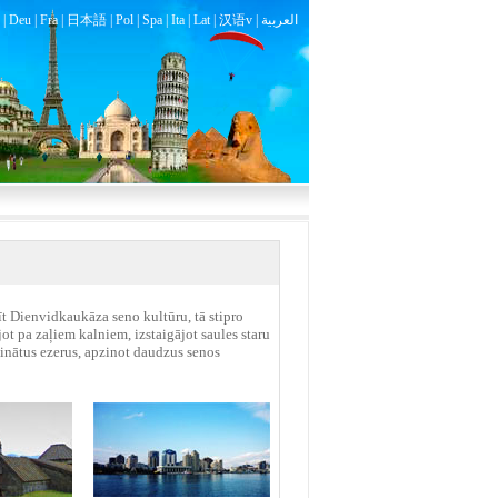
|
Deu
|
Fra
|
日本語
|
Pol
|
Spa
|
Ita
|
Lat
|
汉语v |
العربية
īt Dienvidkaukāza seno kultūru, tā stipro
ot pa zaļiem kalniem, izstaigājot saules staru
tinātus ezerus, apzinot daudzus senos