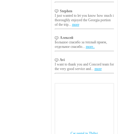
Stephen
I just wanted to let you know how much i
thoroughly enjoyed the Georgia portion
of the trip...
more
Алексей
Большое спасибо за теплый прием,
отдельное спасибо...
more..
Avi
I want to thank you and Concord team for
the very good service and...
more
Car rental in Tbilisi