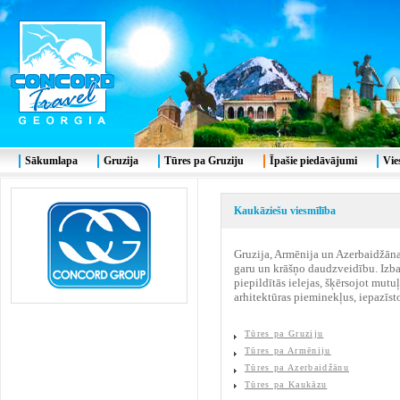
Sākumlapa
Gruzija
Tūres pa Gruziju
Īpašie piedāvājumi
Vie
Kaukāziešu viesmīlība
Gruzija, Armēnija un Azerbaidžāna.
garu un krāšņo daudzveidību. Izbau
piepildītās ielejas, šķērsojot mut
arhitektūras pieminekļus, iepazīst
Tūres pa Gruziju
Tūres pa Armēniju
Tūres pa Azerbaidžānu
Tūres pa Kaukāzu