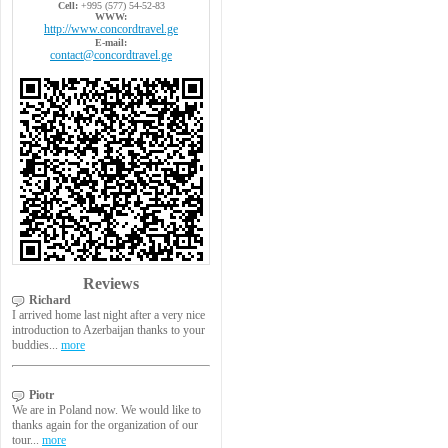
Cell:
+995 (577) 54-52-83
WWW:
http://www.concordtravel.ge
E-mail:
contact@concordtravel.ge
Reviews
Richard
I arrived home last night after a very nice
introduction to Azerbaijan thanks to your
buddies...
more
Piotr
We are in Poland now. We would like to
thanks again for the organization of our
tour...
more