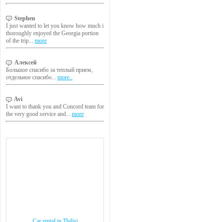
Stephen
I just wanted to let you know how much i
thoroughly enjoyed the Georgia portion
of the trip...
more
Алексей
Большое спасибо за теплый прием,
отдельное спасибо...
more..
Avi
I want to thank you and Concord team for
the very good service and...
more
Car rental in Tbilisi