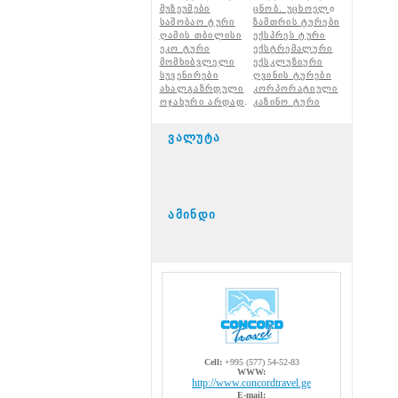
მუზეუმები
ცნობ. უცხოელ
ი
საშობაო ტური
ზამთრის ტურები
ღამის თბილისი
ექსპრეს ტური
ეკო ტური
ექსტრემალური
მომხიბვლელი
ექსკლუზიური
სუვენირები
ღვინის ტურები
ახალგაზრდული
კორპორატიული
ოჯახური არდად
.
კაზინო ტური
ვალუტა
ამინდი
Cell:
+995 (577) 54-52-83
WWW:
http://www.concordtravel.ge
E-mail: