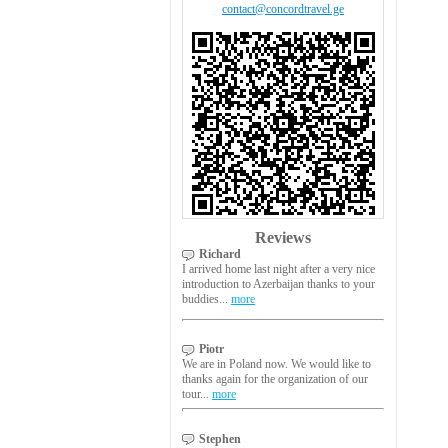
contact@concordtravel.ge
Reviews
Richard
I arrived home last night after a very nice
introduction to Azerbaijan thanks to your
buddies...
more
Piotr
We are in Poland now. We would like to
thanks again for the organization of our
tour...
more
Stephen