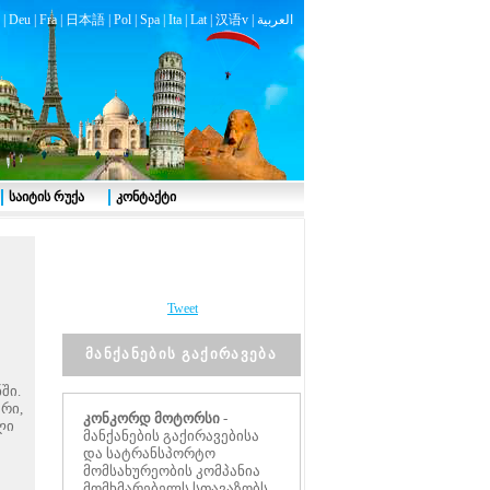
|
Deu
|
Fra
|
日本語
|
Pol
|
Spa
|
Ita
|
Lat
|
汉语v |
العربية
საიტის რუქა
კონტაქტი
Tweet
მანქანების გაქირავება
ში.
რი,
კონკორდ მოტორსი
-
ლი
მანქანების გაქირავებისა
და სატრანსპორტო
მომსახურეობის კომპანია
მომხმარებელს სთავაზობს