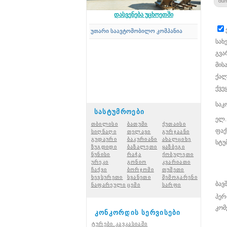
დასვენება უცხოეთში
Concord Travel
-ის საკუთარი საავტომობილო კომპანია
სახ
გვა
მის
ქალ
ქვეყ
საკ
სასტუმროები
ელ.
თბილისი
ბათუმი
ქუთაისი
ფაქ
სიღნაღი
თელავი
გურჯაანი
გუდაური
ბაკურიანი
ახალციხ
ე
სტუ
ზუგდიდი
ბაზალეთი
ყაზბეგი
ნუნისი
რაჭ
ა
ქობულეთი
ურეკი
გონიო
კვარიათი
ჩაქვი
ბორჯომი
თუშეთი
ხევსურეთი
სვანეთი
შემოგარენი
ბავშ
ნაფარეული
ცემი
სარფი
პერ
კომ
კონკორდის სერვისები
ტურები კავკასიაში