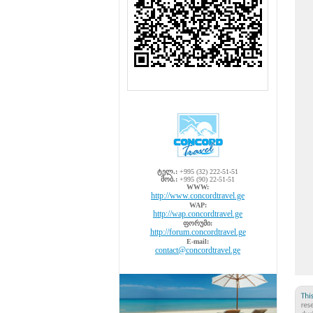
ტელ.:
+995 (32) 222-51-51
მობ.:
+995 (90) 22-51-51
WWW:
http://www.concordtravel.ge
WAP:
http://wap.concordtravel.ge
ფორუმი:
http://forum.concordtravel.ge
E-mail:
contact@concordtravel.ge