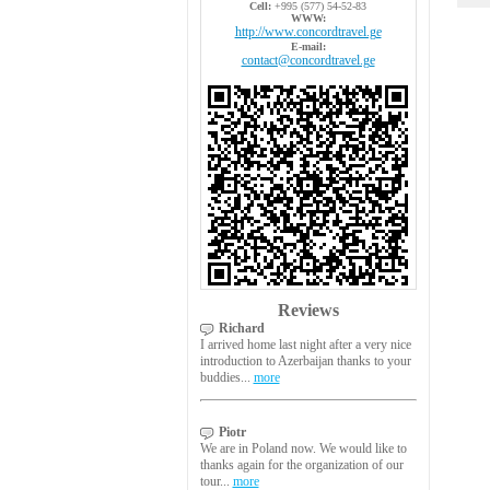
Cell:
+995 (577) 54-52-83
WWW:
http://www.concordtravel.ge
E-mail:
contact@concordtravel.ge
Reviews
Richard
I arrived home last night after a very nice
introduction to Azerbaijan thanks to your
buddies...
more
Piotr
We are in Poland now. We would like to
thanks again for the organization of our
tour...
more