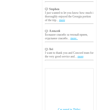
Stephen
I just wanted to let you know how much i
thoroughly enjoyed the Georgia portion
of the trip...
more
Алексей
Большое спасибо за теплый прием,
отдельное спасибо...
more..
Avi
I want to thank you and Concord team for
the very good service and...
more
Car rental in Tbilisi