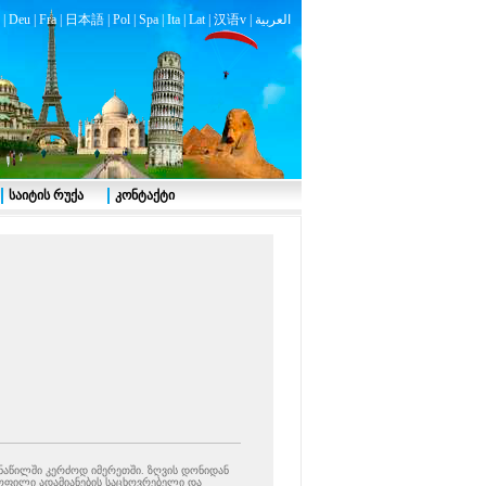
|
Deu
|
Fra
|
日本語
|
Pol
|
Spa
|
Ita
|
Lat
|
汉语v |
العربية
საიტის რუქა
კონტაქტი
ნაწილში კერძოდ იმერეთში. ზღვის დონიდან
ყოფილი ადამიანების საცხოვრებელი და