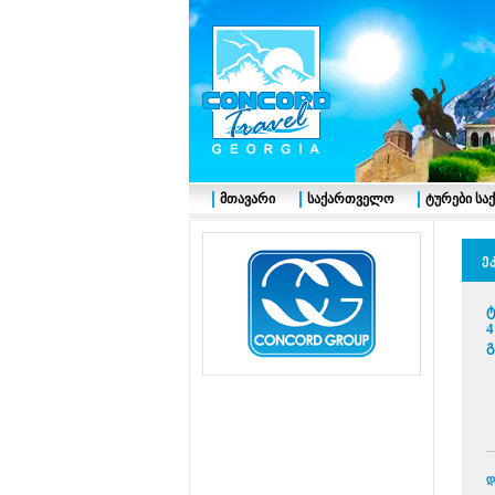
მთავარი
საქართველო
ტურები ს
ე
ტ
4
გ
დ