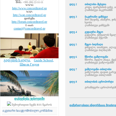
მობ.:
+995 (90) 22-51-51
დღე 2
თბილისი–მცხეთა
WWW:
კოდა, ფარცხისის ციხე, 
http://www.concordtravel.ge
ღამისთევა ბაკურიანში
WAP:
http://wap.concordtravel.ge
დღე 3
ბაკურიანი–ყაზბეგი
ფორუმი:
შიო მღვიმე, ანანური, ჟი
http://forum.concordtravel.ge
ხეობა
E-mail:
ღამისთევა ყაზბეგში
contact@concordtravel.ge
დღე 4
გუდაური–მუცო
გუდაური, ჟინვალის წყალ
ღამისთევა მუცოში
დღე 5
მუცო–სიღნაღი
ჟინვალი, თიანეთი, ალავ
ღამისთევა სიღნაღში
დღე 6
წნორი–ვაშლოვანი
გიდების სკოლა
,
Guide School
,
წნორი, ძველი ანაგა, ქვე
ღამისთევა ვაშლოვანში
Школа Гидов
დღე 7
ვაშლოვანი–თბილისი
ვაშლოვანი, დავით გარე
ღამისთევა თბილისში
დღე 8
თბილისის აეროპორტი
ტრანსფერი აეროპორტში
დასვენება უცხოეთში
შემოურთდით ჩვენს RSS წყაროს
დაწვრილებითი ინფორმაცია მოთხოვნ
უთარი საავტომობილო კომპანია