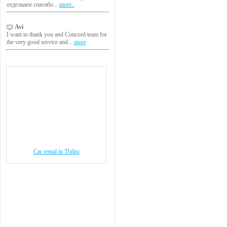
отдельное спасибо...
more..
Avi
I want to thank you and Concord team for
the very good service and...
more
Car rental in Tbilisi