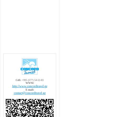
Cell:
+995 (577) 54-52-83
WWW:
http://www.concordtravel.ge
E-mail:
contact@concordtravel.ge