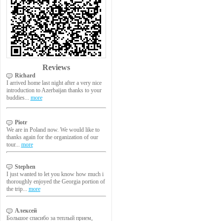
Reviews
Richard
I arrived home last night after a very nice
introduction to Azerbaijan thanks to your
buddies...
more
Piotr
We are in Poland now. We would like to
thanks again for the organization of our
tour...
more
Stephen
I just wanted to let you know how much i
thoroughly enjoyed the Georgia portion of
the trip...
more
Алексей
Большое спасибо за теплый прием,