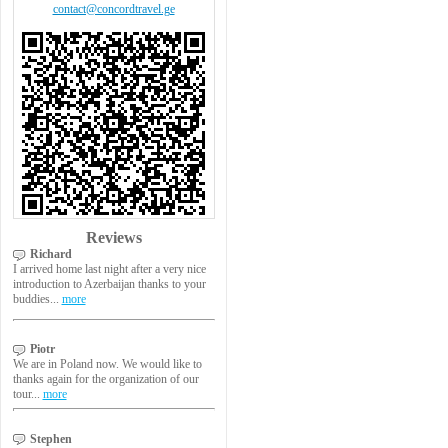
contact@concordtravel.ge
Reviews
Richard
I arrived home last night after a very nice
introduction to Azerbaijan thanks to your
buddies...
more
Piotr
We are in Poland now. We would like to
thanks again for the organization of our
tour...
more
Stephen