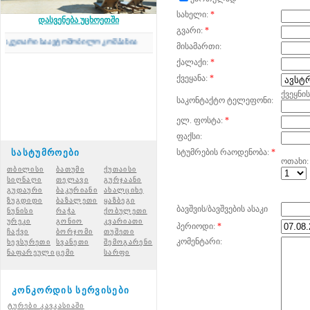
სახელი:
*
დასვენება უცხოეთში
გვარი:
*
კუთარი საავტომობილო კომპანია
მისამართი:
ქალაქი:
*
ქვეყანა:
*
ქვეყნი
საკონტაქტო ტელეფონი:
ელ. ფოსტა:
*
ფაქსი:
სასტუმროები
სტუმრების რაოდენობა:
*
ოთახი:
თბილისი
ბათუმი
ქუთაისი
სიღნაღი
თელავი
გურჯაანი
გუდაური
ბაკურიანი
ახალციხ
ე
ზუგდიდი
ბაზალეთი
ყაზბეგი
ბავშვის/ბავშვების ასაკი
ნუნისი
რაჭ
ა
ქობულეთი
ურეკი
გონიო
კვარიათი
პერიოდი:
*
ჩაქვი
ბორჯომი
თუშეთი
კომენტარი:
ხევსურეთი
სვანეთი
შემოგარენი
ნაფარეული
ცემი
სარფი
კონკორდის სერვისები
ტურები კავკასიაში