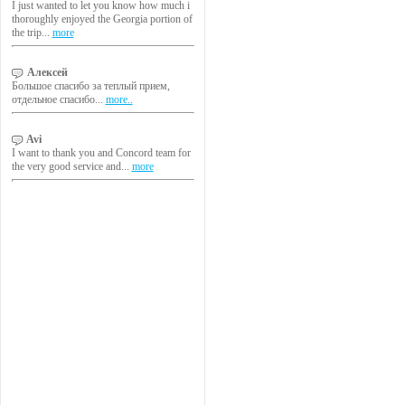
I just wanted to let you know how much i
thoroughly enjoyed the Georgia portion of
the trip...
more
Алексей
Большое спасибо за теплый прием,
отдельное спасибо...
more..
Avi
I want to thank you and Concord team for
the very good service and...
more