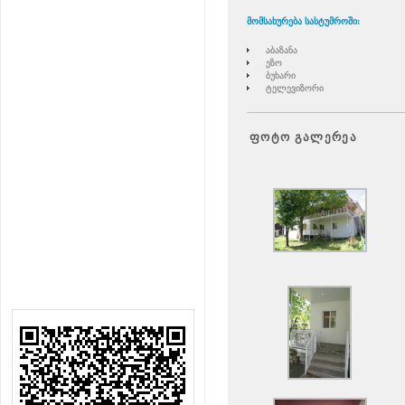
მომსახურება
სასტუმროში:
აბაზანა
ეზო
ბუხარი
ტელევიზორი
ფოტო გალერეა