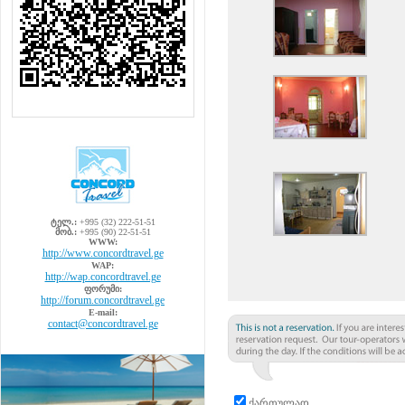
ტელ.:
+995 (32) 222-51-51
მობ.:
+995 (90) 22-51-51
WWW:
http://www.concordtravel.ge
WAP:
http://wap.concordtravel.ge
ფორუმი:
http://forum.concordtravel.ge
E-mail:
contact@concordtravel.ge
ქართულად