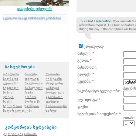
დასვენება უცხოეთში
უთარი საავტომობილო კომპანია
ქართულად
სახელი:
*
გვარი:
*
სასტუმროები
მისამართი:
ქალაქი:
*
თბილისი
ბათუმი
ქუთაისი
სიღნაღი
თელავი
გურჯაანი
ქვეყანა:
*
გუდაური
ბაკურიანი
ახალციხ
ე
ზუგდიდი
ბაზალეთი
ყაზბეგი
ქვეყნი
საკონტაქტო ტელეფონი:
ნუნისი
რაჭ
ა
ქობულეთი
ურეკი
გონიო
კვარიათი
ელ. ფოსტა:
*
ჩაქვი
ბორჯომი
თუშეთი
ხევსურეთი
სვანეთი
შემოგარენი
ფაქსი:
ნაფარეული
ცემი
სარფი
სტუმრების რაოდენობა:
*
ოთახი:
კონკორდის სერვისები
ტურები კავკასიაში