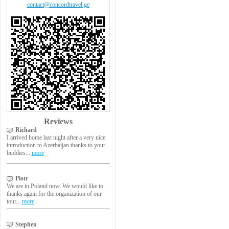
contact@concordtravel.ge
Reviews
Richard
I arrived home last night after a very nice
introduction to Azerbaijan thanks to your
buddies...
more
Piotr
We are in Poland now. We would like to
thanks again for the organization of our
tour...
more
Stephen