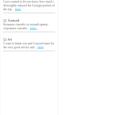
I just wanted to let you know how much i
thoroughly enjoyed the Georgia portion of
the trip...
more
Алексей
Большое спасибо за теплый прием,
отдельное спасибо...
more..
Avi
I want to thank you and Concord team for
the very good service and...
more