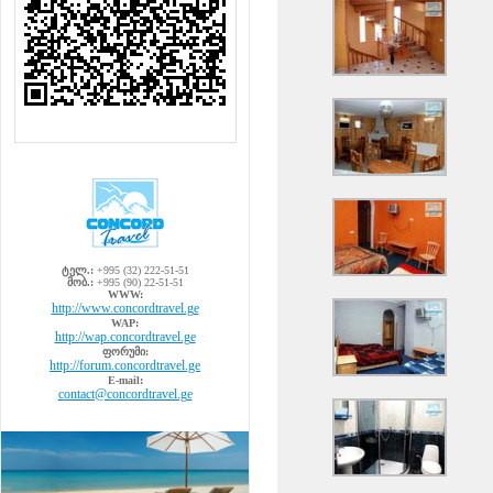
ტელ.:
+995 (32) 222-51-51
მობ.:
+995 (90) 22-51-51
WWW:
http://www.concordtravel.ge
WAP:
http://wap.concordtravel.ge
ფორუმი:
http://forum.concordtravel.ge
E-mail:
contact@concordtravel.ge