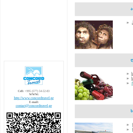
Cell:
+995 (577) 54-52-83
WWW:
http://www.concordtravel.ge
E-mail:
contact@concordtravel.ge