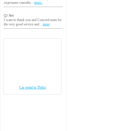
отдельное спасибо...
more..
Avi
I want to thank you and Concord team for
the very good service and...
more
Car rental in Tbilisi