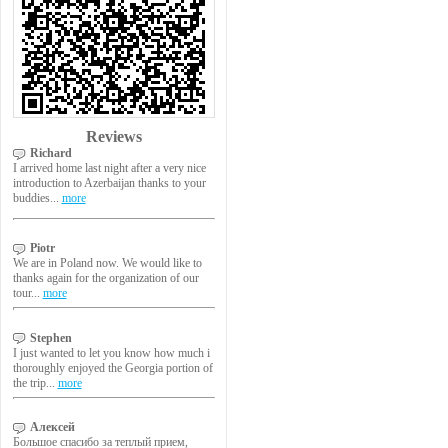
Reviews
Richard
I arrived home last night after a very nice
introduction to Azerbaijan thanks to your
buddies...
more
Piotr
We are in Poland now. We would like to
thanks again for the organization of our
tour...
more
Stephen
I just wanted to let you know how much i
thoroughly enjoyed the Georgia portion of
the trip...
more
Алексей
Большое спасибо за теплый прием,