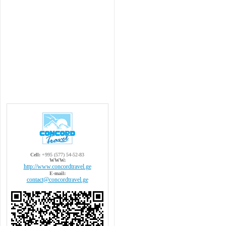
Cell:
+995 (577) 54-52-83
WWW:
http://www.concordtravel.ge
E-mail:
contact@concordtravel.ge