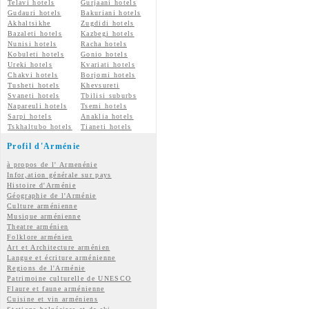
Telavi hotels
Gurjaani hotels
Gudauri hotels
Bakuriani hotels
Akhaltsikhe
Zugdidi hotels
Bazaleti hotels
Kazbegi hotels
Nunisi hotels
Racha hotels
Kobuleti hotels
Gonio hotels
Ureki hotels
Kvariati hotels
Chakvi hotels
Borjomi hotels
Tusheti hotels
Khevsureti
Svaneti hotels
Tbilisi suburbs
Napareuli hotels
Tsemi hotels
Sarpi hotels
Anaklia hotels
Tskhaltubo hotels
Tianeti hotels
Profil d'Arménie
à propos de l' Armenénie
Infor,ation générale sur pays
Histoire d'Arménie
Géographie de l'Arménie
Culture arménienne
Musique arménienne
Theatre arménien
Folklore arménien
Art et Architecture arménien
Langue et écriture arménienne
Regions de l'Arménie
Patrimoine culturelle de UNESCO
Flaure et faune arménienne
Cuisine et vin arméniens