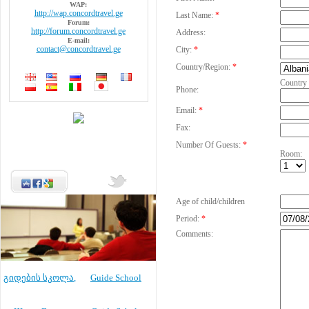
WAP:
http://wap.concordtravel.ge
Last Name:
*
Forum:
http://forum.concordtravel.ge
Address:
E-mail:
contact@concordtravel.ge
City:
*
Country/Region:
*
Country
Phone:
Email:
*
Fax:
Number Of Guests:
*
Room:
Age of child/children
Period:
*
Comments:
გიდების სკოლა
,
Guide School