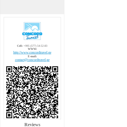
Cell:
+995 (577) 54-52-83
WWW:
http://www.concordtravel.ge
E-mail:
contact@concordtravel.ge
Reviews