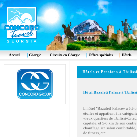
Accueil
Géorgie
Circuits en Géorgie
Offres spéciales
Hôtels
Hôtels et Pensions à Tbiliss
Hôtel Bazaleti Palace à Tbiliss
L’hôtel "Bazaleti Palace» a été 
étoiles et appatient à la catégorie
vieux quartiers de Tbilissi-Ortac
capitale, et 5-6 km de son centre
chauffage, un salon confortable, u
de fitness, etc.