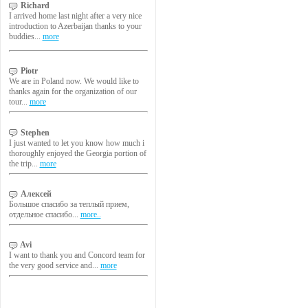
Richard
I arrived home last night after a very nice
introduction to Azerbaijan thanks to your
buddies...
more
Piotr
We are in Poland now. We would like to
thanks again for the organization of our
tour...
more
Stephen
I just wanted to let you know how much i
thoroughly enjoyed the Georgia portion of
the trip...
more
Алексей
Большое спасибо за теплый прием,
отдельное спасибо...
more..
Avi
I want to thank you and Concord team for
the very good service and...
more