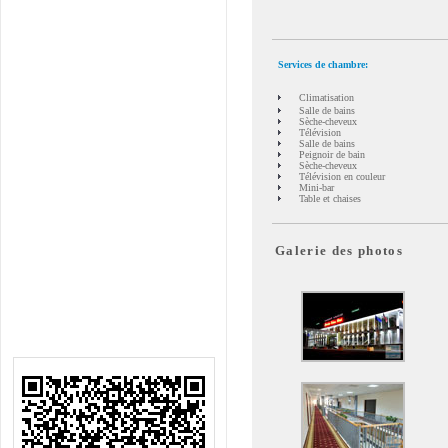
Services de chambre:
Climatisation
Salle de bains
Sèche-cheveux
Télévision
Salle de bains
Peignoir de bain
Sèche-cheveux
Télévision en couleur
Mini-bar
Table et chaises
Galerie des photos