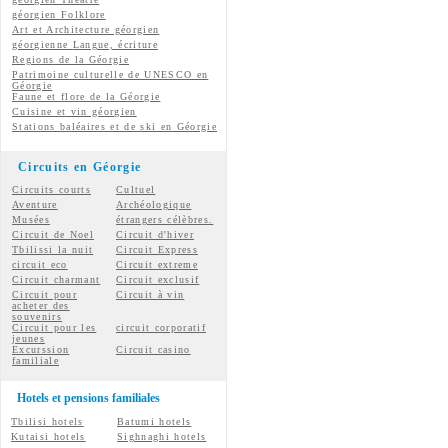
géorgien
Folklore
Art et Architecture géorgien
géorgienne
Langue, écriture
Regions de la Géorgie
Patrimoine culturelle de UNESCO en
Géorgie
Faune et flore de la Géorgie
Cuisine et vin géorgien
Stations baléaires et de ski en Géorgie
Circuits en Géorgie
Circuits courts
Cultuel
Aventure
Archéologique
Musées
étrangers célèbres.
Circuit de Noel
Circuit d'hiver
Tbilissi la nuit
Circuit Express
circuit eco
Circuit extreme
Circuit charmant
Circuit exclusif
Circuit pour
Circuit à vin
acheter des
souvenirs
Circuit pour les
circuit corporatif
jeunes
Excurssion
Circuit casino
familiale
Hotels et pensions familiales
Tbilisi hotels
Batumi hotels
Kutaisi hotels
Sighnaghi hotels