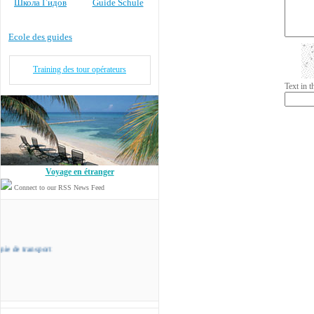
Школа Гидов
Guide Schule
Ecole des guides
Training des tour opérateurs
Text in 
Voyage en étranger
Connect to our RSS News Feed
sport