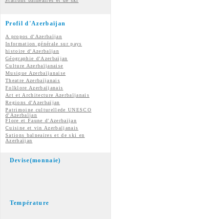
Stations balnéaires et de ski
Profil d'Azerbaïjan
A propos d'Azerbaïjan
Information générale sur pays
histoire d'Azerbaïjan
Géographie d'Azerbaïjan
Culture Azerbaïjanaise
Musique Azerbaïjanaise
Theatre Azerbaïjanais
Folklore Azerbaïjanais
Art et Architecture Azerbaïjanais
Regions d'Azerbaïjan
Patrimoine culturellede UNESCO
d'Azerbaïjan
Flore et Faune d'Azerbaïjan
Cuisine et vin
Azerbaïjanais
Sations balneaires et de ski en
Azerbaïjan
Devise(monnaie)
Température