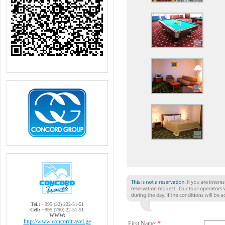
Tel.:
+995 (32) 222-51-51
Cell:
+995 (790) 22-51-51
WWW:
http://www.concordtravel.ge
First Name:
*