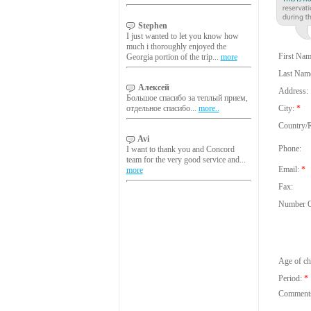
Stephen
I just wanted to let you know how
much i thoroughly enjoyed the
First Nam
Georgia portion of the trip...
more
Last Nam
Алексей
Address:
Большое спасибо за теплый прием,
отдельное спасибо...
more..
City:
*
Country/R
Avi
Phone:
I want to thank you and Concord
team for the very good service and...
Email:
*
more
Fax:
Number O
Age of ch
Period:
*
Comment