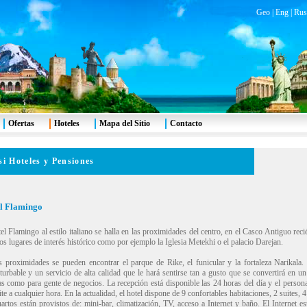
Geo
|
Eng
|
Rus
Ofertas
Hoteles
Mapa del Sitio
Contacto
si Hoteles y Pensiones
l Flamingo
tel Flamingo al estilo italiano se halla en las proximidades del centro, en el Casco Antiguo rec
s lugares de interés histórico como por ejemplo la Iglesia Metekhi o el palacio Darejan.
s proximidades se pueden encontrar el parque de Rike, el funicular y la fortaleza Narikala
turbable y un servicio de alta calidad que le hará sentirse tan a gusto que se convertirá en un s
tas como para gente de negocios. La recepción está disponible las 24 horas del día y el persona
te a cualquier hora. En la actualidad, el hotel dispone de 9 confortables habitaciones, 2 suites, 4
uartos están provistos de: mini-bar, climatización, TV, acceso a Internet y baño. El Internet es