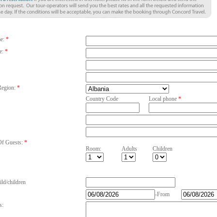
e:
*
e:
*
egion:
*
Country Code
Local phone
*
f Guests:
*
Room:
Adults
Children
ild/children
-From
s: