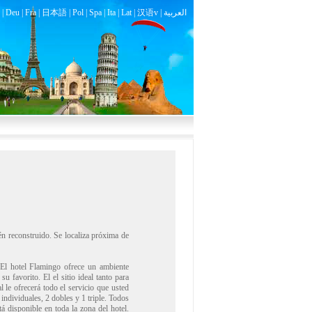
|
Deu
|
Fra
|
日本語
|
Pol
|
Spa
|
Ita
|
Lat
|
汉语v |
العربية
ién reconstruido. Se localiza próxima de
. El hotel Flamingo ofrece un ambiente
u favorito. El el sitio ideal tanto para
l le ofrecerá todo el servicio que usted
 individuales, 2 dobles y 1 triple. Todos
tá disponible en toda la zona del hotel.