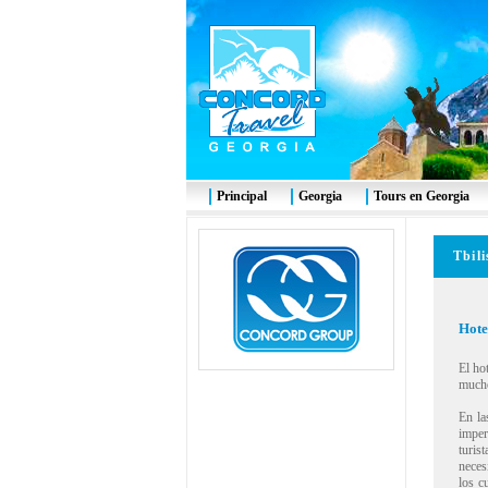
Principal
Georgia
Tours en Georgia
Tbili
Hote
El ho
mucho
En la
imper
turis
necesi
los c