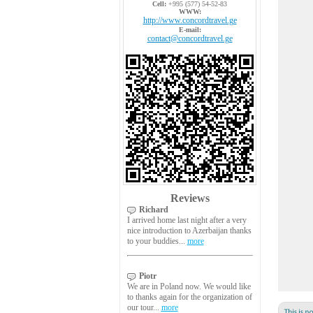
Cell:
+995 (577) 54-52-83
WWW:
http://www.concordtravel.ge
E-mail:
contact@concordtravel.ge
Reviews
Richard
I arrived home last night after a very
nice introduction to Azerbaijan thanks
to your buddies...
more
Piotr
We are in Poland now. We would like
to thanks again for the organization of
our tour...
more