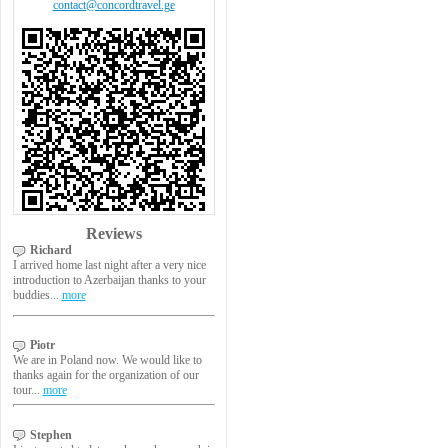
contact@concordtravel.ge
Reviews
Richard
I arrived home last night after a very nice
introduction to Azerbaijan thanks to your
buddies...
more
Piotr
We are in Poland now. We would like to
thanks again for the organization of our
tour...
more
Stephen