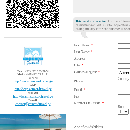
First Name:
*
Last Name:
*
Address:
City:
*
Тел.:
+995 (32) 222-51-51
Country/Region:
*
Моб.:
+995 (90) 22-51-51
WWW:
Country
http://www.concordtravel.ge
Phone:
WAP:
http://wap.concordtravel.ge
Email:
*
Форум:
http://forum.concordtravel.ge
Fax:
E-mail:
Number Of Guests:
*
contact@concordtravel.ge
Room:
Age of child/children