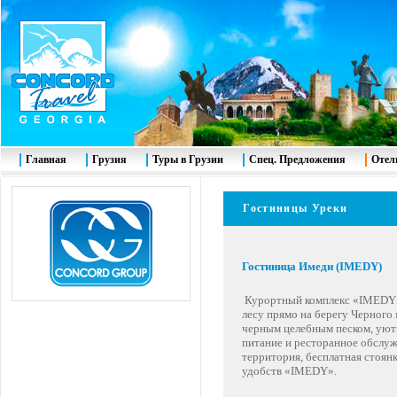
Главная
Грузия
Туры в Грузии
Спец. Предложения
Отел
Гостиницы Уреки
Гостиница Имеди (IMEDY)
Курортный комплекс «IMEDY» 
лесу прямо на берегу Черного
черным целебным песком, уютн
питание и ресторанное обслуж
территория, бесплатная стоян
удобств «IMEDY».