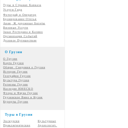
Туры в Странах Кавказа
Услуги Гида
Фотограф и Оператор
Бронирование Отелья
Авия, Ж.дорожные Билеты
Визовые Услуги
Заказ Ресторана и Казино
Организация Событий
Деловое Путешествие
О Грузии
О Грузии
Карта Грузии
Общие Сведения о Грузии
История Грузии
География Грузии
Культура Грузии
Регионы Грузии
Наследие ЮНЕСКО
Флора и Фауна Грузии
Грузинское Вино и Кухня
Курорты Грузии
Туры в Грузии
Экскурсии
Культурные
Приключенческие
Археологич.