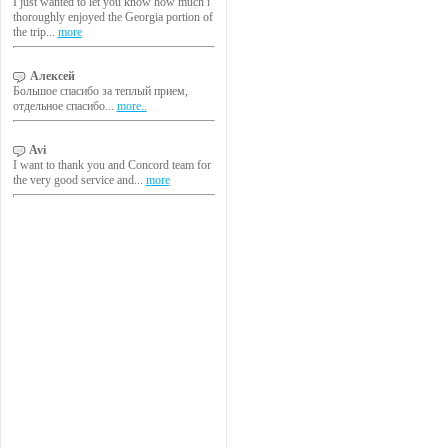
I just wanted to let you know how much i
thoroughly enjoyed the Georgia portion of
the trip...
more
Алексей
Большое спасибо за теплый прием,
отдельное спасибо...
more..
Avi
I want to thank you and Concord team for
the very good service and...
more