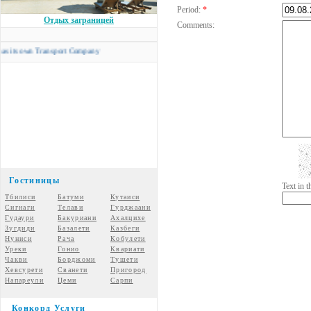
Period:
*
Отдых заграницей
Comments:
 own Transport Company
Гостиницы
Text in 
Тбилиси
Батуми
Кутаиси
Сигнаги
Телави
Гурджаани
Гудаури
Бакуриани
Ахалцихе
Зугдиди
Базалети
Казбеги
Нуниси
Рача
Кобулети
Уреки
Гонио
Квариати
Чакви
Борджоми
Тушети
Хевсурети
Сванети
Пригород
Напареули
Цеми
Сарпи
Конкорд Услуги