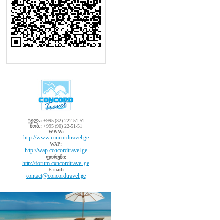
ტელ.:
+995 (32) 222-51-51
მობ.:
+995 (90) 22-51-51
WWW:
http://www.concordtravel.ge
WAP:
http://wap.concordtravel.ge
ფორუმი:
http://forum.concordtravel.ge
E-mail:
contact@concordtravel.ge