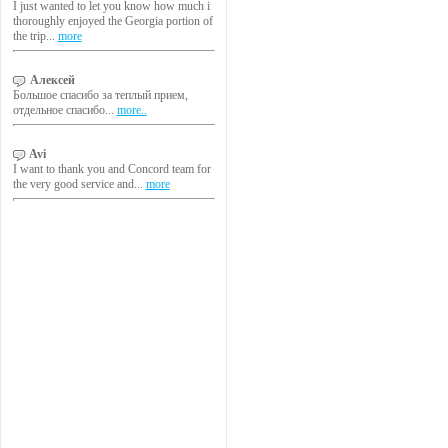
I just wanted to let you know how much i
thoroughly enjoyed the Georgia portion of
the trip...
more
Алексей
Большое спасибо за теплый прием,
отдельное спасибо...
more..
Avi
I want to thank you and Concord team for
the very good service and...
more