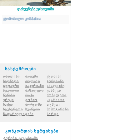
დასვენება უცხოეთში
ობილო კომპანია
სასტუმროები
თბილისი
ბათუმი
ქუთაისი
სიღნაღი
თელავი
გურჯაანი
გუდაური
ბაკურიანი
ახალციხ
ე
ზუგდიდი
ბაზალეთი
ყაზბეგი
ნუნისი
რაჭ
ა
ქობულეთი
ურეკი
გონიო
კვარიათი
ჩაქვი
ბორჯომი
თუშეთი
ხევსურეთი
სვანეთი
შემოგარენი
ნაფარეული
ცემი
სარფი
კონკორდის სერვისები
ტურები კავკასიაში