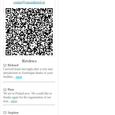
contact@concordtravel.ge
Reviews
Richard
I arrived home last night after a very nice
introduction to Azerbaijan thanks to your
buddies...
more
Piotr
We are in Poland now. We would like to
thanks again for the organization of our
tour...
more
Stephen