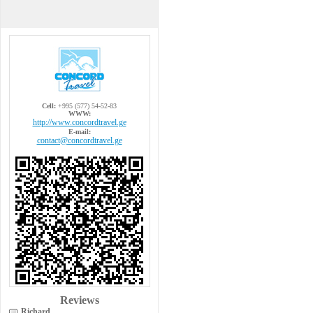
Cell:
+995 (577) 54-52-83
WWW:
http://www.concordtravel.ge
E-mail:
contact@concordtravel.ge
Reviews
Richard