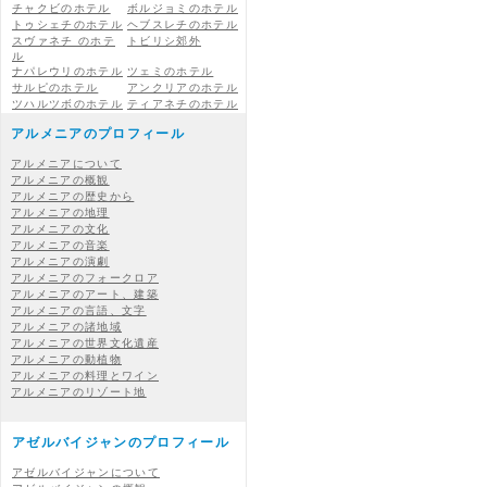
チャクビのホテル
ボルジョミのホテル
トゥシェチのホテル
ヘブスレチのホテル
スヴァネチ のホテ
トビリシ郊外
ル
ナパレウリのホテル
ツェミのホテル
サルピのホテル
アンクリアのホテル
ツハルツボのホテル
ティアネチのホテル
アルメニアのプロフィール
アルメニアについて
アルメニアの概観
アルメニアの歴史から
アルメニアの地理
アルメニアの文化
アルメニアの音楽
アルメニアの演劇
アルメニアのフォークロア
アルメニアのアート、建築
アルメニアの言語、文字
アルメニアの諸地域
アルメニアの世界文化遺産
アルメニアの動植物
アルメニアの料理とワイン
アルメニアのリゾート地
アゼルバイジャンのプロフィール
アゼルバイジャンについて