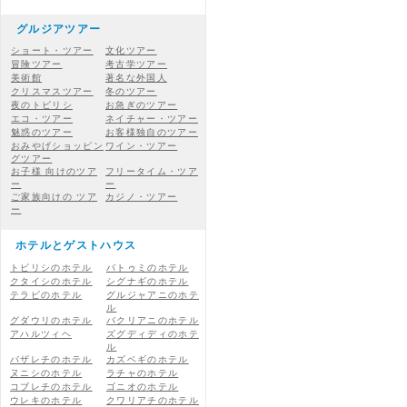
グルジアツアー
ショート・ツアー
文化ツアー
冒険ツアー
考古学ツアー
美術館
著名な外国人
クリスマスツアー
冬のツアー
夜のトビリシ
お急ぎのツアー
エコ・ツアー
ネイチャー・ツアー
魅惑のツアー
お客様独自のツアー
おみやげショッピン
ワイン・ツアー
グツアー
お子様 向けのツア
フリータイム・ツア
ー
ー
ご家族向けの ツア
カジノ・ツアー
ー
ホテルとゲストハウス
トビリシのホテル
バトゥミのホテル
クタイシのホテル
シグナギのホテル
テラビのホテル
グルジャアニのホテ
ル
グダウリのホテル
バクリアニのホテル
アハルツィヘ
ズグディディのホテ
ル
バザレチのホテル
カズベギのホテル
ヌニシのホテル
ラチャのホテル
コブレチのホテル
ゴニオのホテル
ウレキのホテル
クワリアチのホテル