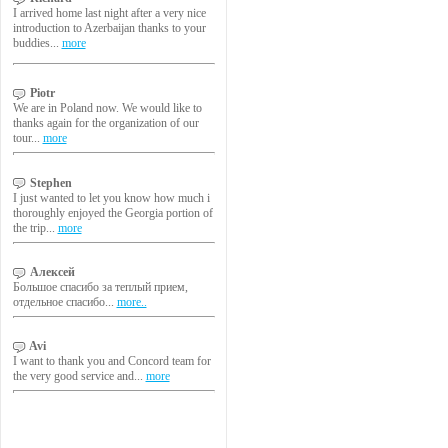
I arrived home last night after a very nice
introduction to Azerbaijan thanks to your
buddies...
more
Piotr
We are in Poland now. We would like to
thanks again for the organization of our
tour...
more
Stephen
I just wanted to let you know how much i
thoroughly enjoyed the Georgia portion of
the trip...
more
Алексей
Большое спасибо за теплый прием,
отдельное спасибо...
more..
Avi
I want to thank you and Concord team for
the very good service and...
more