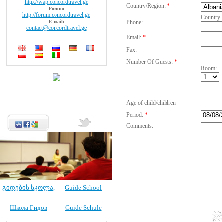
http://wap.concordtravel.ge
Country/Region:
*
Forum:
http://forum.concordtravel.ge
Country
E-mail:
Phone:
contact@concordtravel.ge
Email:
*
Fax:
Number Of Guests:
*
Room:
Age of child/children
Period:
*
Comments:
გიდების სკოლა
,
Guide School
Школа Гидов
Guide Schule