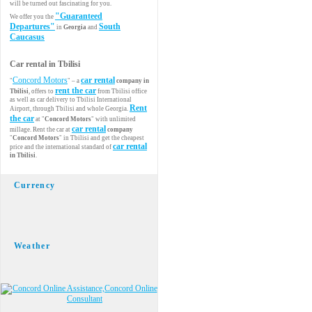
will be turned out fascinating for you.
"Guaranteed
We offer you the
Departures"
South
in
Georgia
and
Caucasus
Car rental in Tbilisi
Concord Motors
car rental
"
" – a
company in
rent the car
Tbilisi
, offers to
from Tbilisi office
as well as car delivery to Tbilisi International
Rent
Airport, through Tbilisi and whole Georgia.
the car
at "
Concord Motors
" with unlimited
car rental
millage. Rent the car at
company
"
Concord Motors
" in Tbilisi and get the cheapest
car rental
price and the international standard of
in Tbilisi
.
Currency
Weather