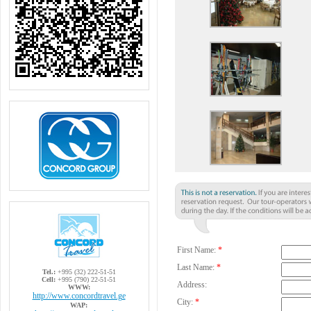
First Name:
*
Last Name:
*
Tel.:
+995 (32) 222-51-51
Cell:
+995 (790) 22-51-51
Address:
WWW:
http://www.concordtravel.ge
City:
*
WAP: