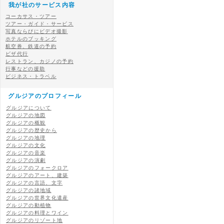
我が社のサービス内容
コーカサス・ツアー
ツアー・ガイド・サービス
写真ならびにビデオ撮影
ホテルのブッキング
航空券、鉄道の予約
ビザ代行
レストラン、カジノの予約
行事などの援助
ビジネス・トラベル
グルジアのプロフィール
グルジアについて
グルジアの地図
グルジアの概観
グルジアの歴史から
グルジアの地理
グルジアの文化
グルジアの音楽
グルジアの演劇
グルジアのフォークロア
グルジアのアート、建築
グルジアの言語、文字
グルジアの諸地域
グルジアの世界文化遺産
グルジアの動植物
グルジアの料理とワイン
グルジアのリゾート地