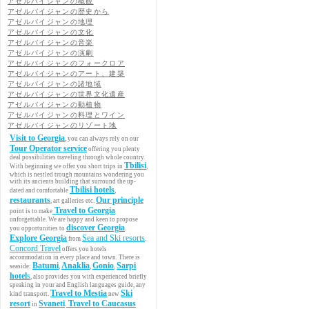
アゼルバイジャンの概観
アゼルバイジャンの歴史から
アゼルバイジャンの地理
アゼルバイジャンの文化
アゼルバイジャンの音楽
アゼルバイジャンの演劇
アゼルバイジャンのフォークロア
アゼルバイジャンのアート、建築
アゼルバイジャンの諸地域
アゼルバイジャンの世界文化遺産
アゼルバイジャンの動植物
アゼルバイジャンの料理とワイン
アゼルバイジャンのリゾート地
Visit to Georgia
, you can always rely on our
Tour Operator service
offering you plenty
deal possibilities traveling through whole country.
Tbilisi
With beginning we offer you short trips in
,
which is nestled trough mountains wondering you
with its ancients building that surround the up-
Tbilisi hotels
dated and comfortable
,
restaurants
Our principle
, art galleries etc.
Travel to Georgia
point is to make
unforgettable. We are happy and keen to propose
discover Georgia
you opportunities to
.
Explore Georgia
Sea and Ski resorts
from
.
Concord Travel
offers you hotels
accommodation in every place and town. There is
Batumi
Anaklia
Gonio
Sarpi
seaside:
,
,
,
hotel
s
, also provides you with experienced briefly
speaking in your and English languages guide, any
Travel to Mestia
Ski
kind transport.
new
resort
Svaneti
Travel to Caucasus
in
.