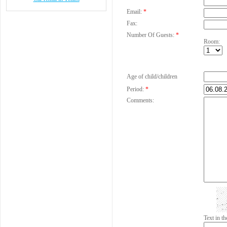
Email:
*
Fax:
Number Of Guests:
*
Room:
Age of child/children
Period:
*
Comments:
Text in 