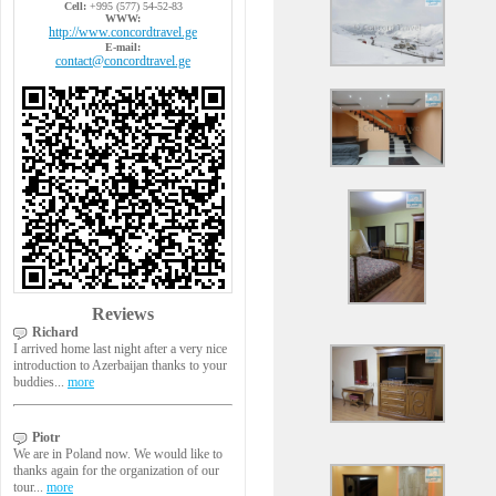
Cell:
+995 (577) 54-52-83
WWW:
http://www.concordtravel.ge
E-mail:
contact@concordtravel.ge
Reviews
Richard
I arrived home last night after a very nice
introduction to Azerbaijan thanks to your
buddies...
more
Piotr
We are in Poland now. We would like to
thanks again for the organization of our
tour...
more