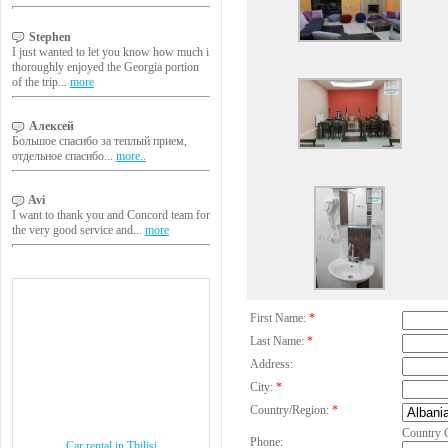
Stephen
I just wanted to let you know how much i
thoroughly enjoyed the Georgia portion
of the trip...
more
Алексей
Большое спасибо за теплый прием,
отдельное спасибо...
more..
Avi
I want to thank you and Concord team for
the very good service and...
more
First Name:
*
Last Name:
*
Address:
City:
*
Country/Region:
*
Country 
Phone:
Car rental in Tbilisi