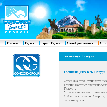
Главная
Грузия
Туры в Грузии
Спец. Предложения
Отел
Гостиницы Гудаури
Гостиница Джеотель Гудаури
Отели Джеотель отличаются эко
Грузии. Поэтому приглашаем ва
Гудаури.
У отеля лучшее местоположение
100 метрах от главной дороги,
финский домик.