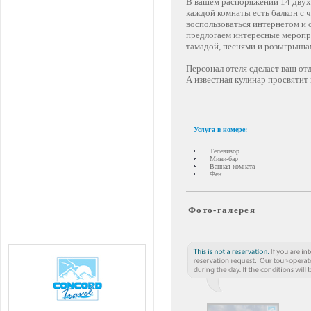
В вашем распоряжении 14 двухм
каждой комнаты есть балкон с
воспользоваться интернетом и 
предлогаем интересные меропр
тамадой, песнями и розыгрыша
Персонал отеля сделает ваш о
А известная кулинар просвятит 
Услуга в номере:
Телевизор
Мини-бар
Ванная комната
Фен
Фото-галерея