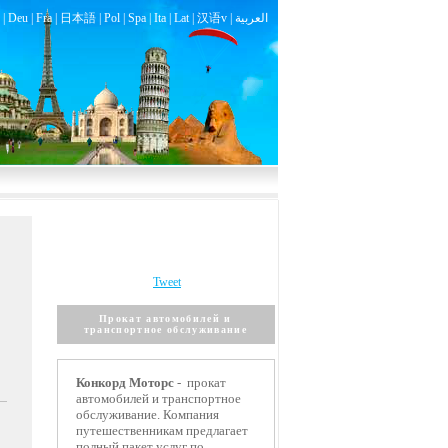
|
Deu
|
Fra
|
日本語
|
Pol
|
Spa
|
Ita
|
Lat
|
汉语v |
العربية
Tweet
Прокат автомобилей и
транспортное обслуживание
Конкорд Моторс
-
прокат
автомобилей и транспортно
е
обслуживани
е.
Компания
путешественникам
предлагает
полный пакет услуг по