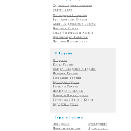
Туры в Странах Кавказа
Услуги Гида
Фотограф и Оператор
Бронирование Отелья
Авия, Ж.дорожные Билеты
Визовые Услуги
Заказ Ресторана и Казино
Организация Событий
Деловое Путешествие
О Грузии
О Грузии
Карта Грузии
Общие Сведения о Грузии
История Грузии
География Грузии
Культура Грузии
Регионы Грузии
Наследие ЮНЕСКО
Флора и Фауна Грузии
Грузинское Вино и Кухня
Курорты Грузии
Туры в Грузии
Экскурсии
Культурные
Приключенческие
Археологич.