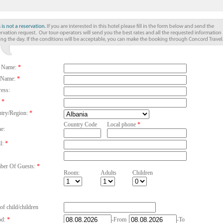
t Name:
*
 Name:
*
ess:
*
try/Region:
*
Country Code
Local phone
*
e:
l:
*
er Of Guests:
*
Room:
Adults
Children
of child/children
od:
*
-From
-To