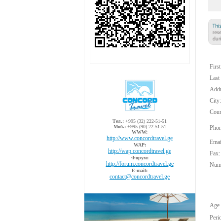
Firs
Last
Addr
City:
Coun
Тел.:
+995 (32) 222-51-51
Моб.:
+995 (90) 22-51-51
Phon
WWW:
http://www.concordtravel.ge
Emai
WAP:
http://wap.concordtravel.ge
Fax:
Форум:
http://forum.concordtravel.ge
Numb
E-mail:
contact@concordtravel.ge
Age 
Peri