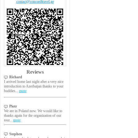
contact@concordtravel.ge
Reviews
Richard
I arrived home last night after a very nice
introduction to Azerbaijan thanks to your
buddies...
more
Piotr
We are in Poland now. We would like to
thanks again for the organization of our
tour...
more
Stephen