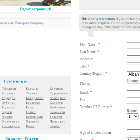
Отдых заграницей
 own Transport Company
First Name:
*
Last Name:
*
Address:
City:
*
Country/Region:
*
Country
Гостиницы
Phone:
Тбилиси
Батуми
Кутаиси
Email:
*
Сигнаги
Телави
Гурджаани
Гудаури
Бакуриани
Ахалцихе
Fax:
Зугдиди
Базалети
Казбеги
Number Of Guests:
*
Нуниси
Рача
Кобулети
Room:
Уреки
Гонио
Квариати
Чакви
Борджоми
Тушети
Хевсурети
Сванети
Пригород
Напареули
Цеми
Сарпи
Age of child/children
Конкорд Услуги