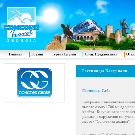
Главная
Грузия
Туры в Грузии
Спец. Предложения
Отел
Гостиницы Бакуриани
Гостиница
Саба
Бакуриани - знаменитый зимн
высоте около 1700 м над уров
хребта. Бакуриани расположен
ущелье, в окружении могучих 
место - "Солнечная долина".
Гостиница "Саба" находится в