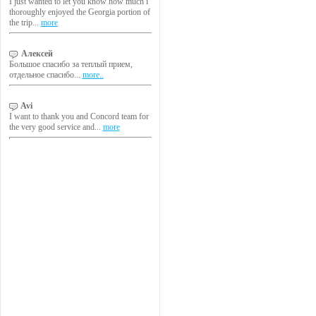
I just wanted to let you know how much i
thoroughly enjoyed the Georgia portion of
the trip...
more
Алексей
Большое спасибо за теплый прием,
отдельное спасибо...
more..
Avi
I want to thank you and Concord team for
the very good service and...
more