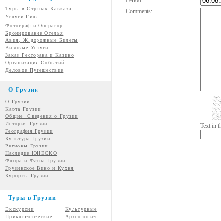
Period:
*
Туры в Странах Кавказа
Comments:
Услуги Гида
Фотограф и Оператор
Бронирование Отелья
Авия, Ж.дорожные Билеты
Визовые Услуги
Заказ Ресторана и Казино
Организация Событий
Деловое Путешествие
О Грузии
О Грузии
Карта Грузии
Общие Сведения о Грузии
История Грузии
Text in 
География Грузии
Культура Грузии
Регионы Грузии
Наследие ЮНЕСКО
Флора и Фауна Грузии
Грузинское Вино и Кухня
Курорты Грузии
Туры в Грузии
Экскурсии
Культурные
Приключенческие
Археологич.