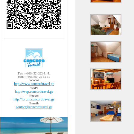
Тел.:
+995 (32) 222-51-51
Моб.:
+995 (90) 22-51-51
WWW:
http://www.concordtravel.ge
WAP:
http://wap.concordtravel.ge
Форум:
http://forum.concordtravel.ge
E-mail:
contact@concordtravel.ge