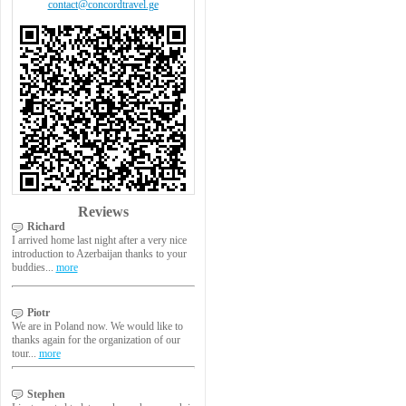
contact@concordtravel.ge
Reviews
Richard
I arrived home last night after a very nice
introduction to Azerbaijan thanks to your
buddies...
more
Piotr
We are in Poland now. We would like to
thanks again for the organization of our
tour...
more
Stephen