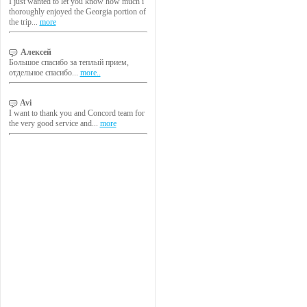
I just wanted to let you know how much i
thoroughly enjoyed the Georgia portion of
the trip...
more
Алексей
Большое спасибо за теплый прием,
отдельное спасибо...
more..
Avi
I want to thank you and Concord team for
the very good service and...
more