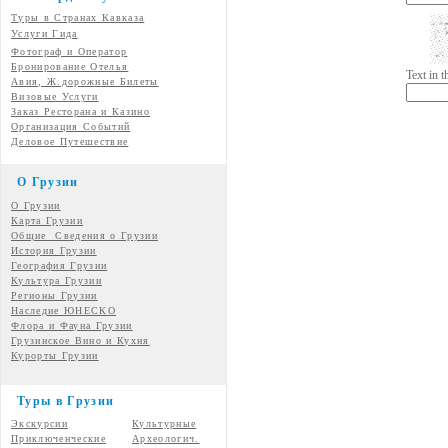
Туры в Странах Кавказа
Услуги Гида
Фотограф и Оператор
Бронирование Отелья
Text in 
Авия, Ж.дорожные Билеты
Визовые Услуги
Заказ Ресторана и Казино
Организация Событий
Деловое Путешествие
О Грузии
О Грузии
Карта Грузии
Общие Сведения о Грузии
История Грузии
География Грузии
Культура Грузии
Регионы Грузии
Наследие ЮНЕСКО
Флора и Фауна Грузии
Грузинское Вино и Кухня
Курорты Грузии
Туры в Грузии
Экскурсии
Культурные
Приключенческие
Археологич.