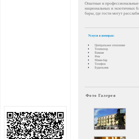
Опытные и профессиональные 
национальных и экзотичных б
бары, где гости могут раcслаб
Услуги в номерах:
Центральное отопление
Телевизор
Ванная
Фен
Мини-бар
Телефон
Будильник
Фото Галерея