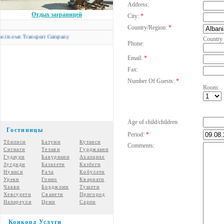
Address:
Отдых заграницей
City:
*
Country/Region:
*
own Transport Company
Country
Phone:
Email:
*
Fax:
Number Of Guests:
*
Room:
Age of child/children
Гостиницы
Period:
*
Тбилиси
Батуми
Кутаиси
Comments:
Сигнаги
Телави
Гурджаани
Гудаури
Бакуриани
Ахалцихе
Зугдиди
Базалети
Казбеги
Нуниси
Рача
Кобулети
Уреки
Гонио
Квариати
Чакви
Борджоми
Тушети
Хевсурети
Сванети
Пригород
Напареули
Цеми
Сарпи
Конкорд Услуги