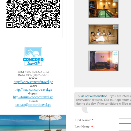
Тел.:
+995 (32) 222-51-51
Моб.:
+995 (90) 22-51-51
WWW:
http://www.concordtravel.ge
WAP:
http://wap.concordtravel.ge
Форум:
http://forum.concordtravel.ge
E-mail:
contact@concordtravel.ge
First Name:
*
Last Name:
*