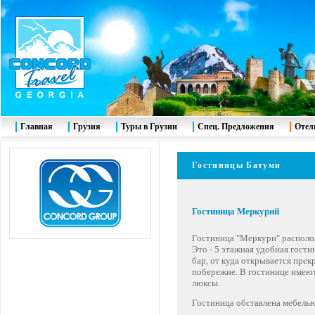
Главная
Грузия
Туры в Грузии
Спец. Предложения
Отел
Гостиницы Батуми
Гостиница Меркурий
Гостиница "Меркури" располож
Это - 5 этажная удобная гост
бар, от куда открывается прек
побережие.
В гостинице имею
люксы.
Гостиница обставлена мебелью