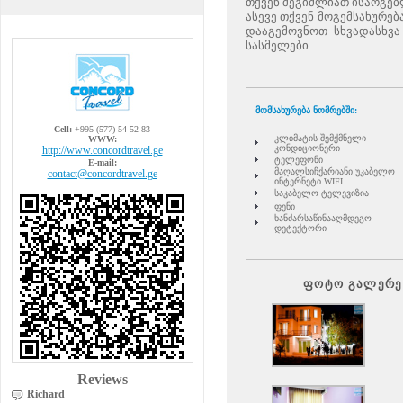
თქვენ შეგიძლიათ ისარგებ
ასევე თქვენ მოგემსახურე
დააგემოვნოთ სხვადასხვ
სასმელები.
მომსახურება ნომრებში:
Cell:
+995 (577) 54-52-83
კლიმატის შემქმნელი
WWW:
კონდიციონერი
http://www.concordtravel.ge
ტელეფონი
E-mail:
მაღალსიჩქარიანი უკაბელო
contact@concordtravel.ge
ინტერნეტი WIFI
საკაბელო ტელევიზია
ფენი
ხანძარსაწინააღმდეგო
დეტექტორი
ფოტო გალერე
Reviews
Richard