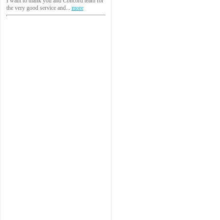
I want to thank you and Concord team for
the very good service and...
more