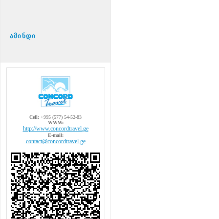
ამინდი
Cell:
+995 (577) 54-52-83
WWW:
http://www.concordtravel.ge
E-mail:
contact@concordtravel.ge