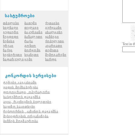
სასტუმროები
თბილისი
ბათუმი
ქუთაისი
სიღნაღი
თელავი
გურჯაანი
გუდაური
ბაკურიანი
ახალციხ
ე
ზუგდიდი
ბაზალეთი
ყაზბეგი
ნუნისი
რაჭ
ა
ქობულეთი
Text in 
ურეკი
გონიო
კვარიათი
ჩაქვი
ბორჯომი
თუშეთი
ხევსურეთი
სვანეთი
შემოგარენი
ნაფარეული
ცემი
სარფი
კონკორდის სერვისები
ტურები კავკასიაში
გიდის მომსახურება
ფოტოგრაფი, ოპერატორი
სასტუმროს დაჯავშნა
ავია, რკინიგზის ბილეთები
სავიზო საკითხები
რესტორნის, კაზინოს დაჯავშნა
შეხვედრების ორგანიზება
ბიზნეს მოგზაურობა