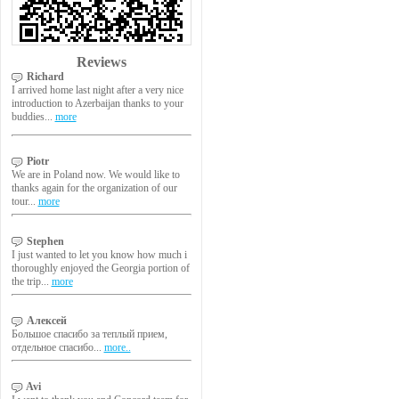
Reviews
Richard
I arrived home last night after a very nice
introduction to Azerbaijan thanks to your
buddies...
more
Piotr
We are in Poland now. We would like to
thanks again for the organization of our
tour...
more
Stephen
I just wanted to let you know how much i
thoroughly enjoyed the Georgia portion of
the trip...
more
Алексей
Большое спасибо за теплый прием,
отдельное спасибо...
more..
Avi