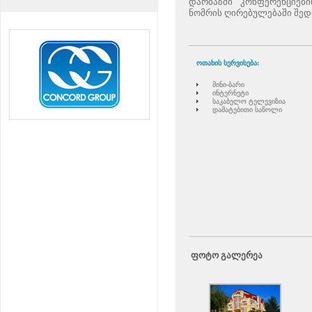
დარბაზში კონფერენციები
ნომრის ღირებულებაში შედი
ოთახის სერვისება:
მინი-ბარი
ინტერნეტი
საკაბელო ტელევიზია
დამატებითი საწოლი
ფოტო გალერეა