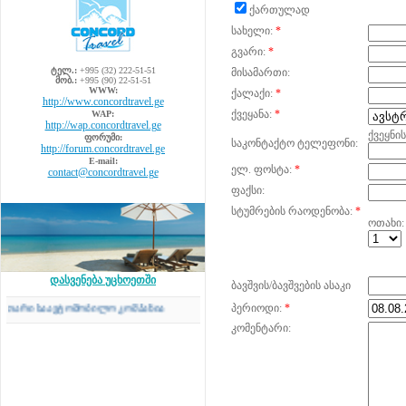
ქართულად
სახელი:
*
გვარი:
*
ტელ.:
+995 (32) 222-51-51
მისამართი:
მობ.:
+995 (90) 22-51-51
WWW:
ქალაქი:
*
http://www.concordtravel.ge
ქვეყანა:
*
WAP:
http://wap.concordtravel.ge
ქვეყნი
ფორუმი:
საკონტაქტო ტელეფონი:
http://forum.concordtravel.ge
E-mail:
ელ. ფოსტა:
*
contact@concordtravel.ge
ფაქსი:
სტუმრების რაოდენობა:
*
ოთახი:
დასვენება უცხოეთში
ბავშვის/ბავშვების ასაკი
პერიოდი:
*
ი საავტომობილო კომპანია
კომენტარი: