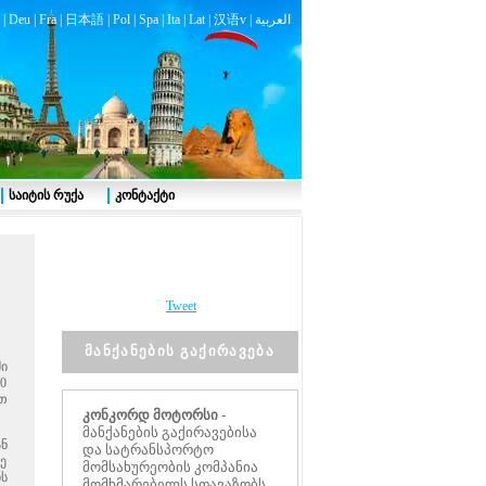
|
Deu
|
Fra
|
日本語
|
Pol
|
Spa
|
Ita
|
Lat
|
汉语v |
العربية
საიტის რუქა
კონტაქტი
Tweet
მანქანების გაქირავება
ი
0
თ
კონკორდ მოტორსი
-
მანქანების გაქირავებისა
ნ
და სატრანსპორტო
მე
მომსახურეობის კომპანია
ს
მომხმარებელს სთავაზობს