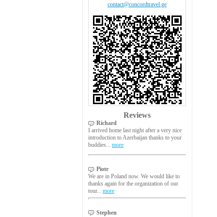
contact@concordtravel.ge
Reviews
Richard
I arrived home last night after a very nice
introduction to Azerbaijan thanks to your
buddies...
more
Piotr
We are in Poland now. We would like to
thanks again for the organization of our
tour...
more
Stephen