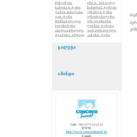
მუზეუმები
ცნობ. უცხოელ
ი
საშობაო ტური
ზამთრის ტურები
ღამის თბილისი
ექსპრეს ტური
ბავშ
ეკო ტური
ექსტრემალური
მომხიბვლელი
ექსკლუზიური
პერ
სუვენირები
ღვინის ტურები
კომ
ახალგაზრდული
კორპორატიული
ოჯახური არდად
.
კაზინო ტური
ვალუტა
ამინდი
Cell:
+995 (577) 54-52-83
WWW:
http://www.concordtravel.ge
E-mail: