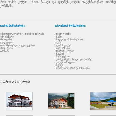
არის ღამის კლუბი
DJ-
ით. მასაჟი და ფიტნეს–კლუბი დაგეხმარებათ დარჩე
ფორმაში.
თახის მომსახურება:
სასტუმროს მომსახურება:
ინდივიდუალური გათბობის სისტემა
რესტორანი
ინტერნეტი
ბარი
მაცივარი
სადღეღამისო სერვისი
ტელეფონი
აუზი
თანამგზავრული ტელევიზია
ღამის კლუბი
მინი–ბერი
ბილიარდი
აბაზანა
ფიტნეს კლუბი
მასაჟი
სამრეცხაო
კონფერენც–ჰოლი (50 პირზე)
ვიდეო–პოკერი
სეიფი
თხილამურების გაქირავება
ფოტო გალერეა