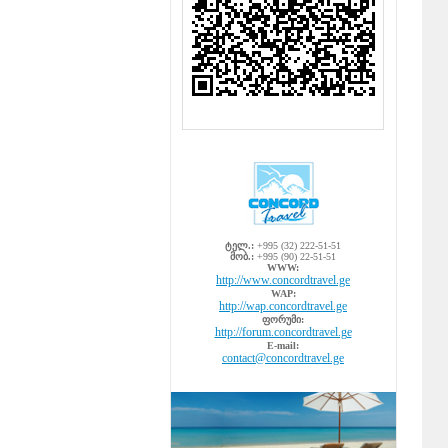
ტელ.:
+995 (32) 222-51-51
მობ.:
+995 (90) 22-51-51
WWW:
http://www.concordtravel.ge
WAP:
http://wap.concordtravel.ge
ფორუმი:
http://forum.concordtravel.ge
E-mail:
contact@concordtravel.ge