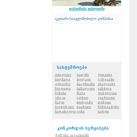
დასვენება უცხოეთში
Concord Travel
-ის საკუთარი საავტომობილო კომპანია
სასტუმროები
თბილისი
ბათუმი
ქუთაისი
სიღნაღი
თელავი
გურჯაანი
გუდაური
ბაკურიანი
ახალციხ
ე
ზუგდიდი
ბაზალეთი
ყაზბეგი
ნუნისი
რაჭ
ა
ქობულეთი
ურეკი
გონიო
კვარიათი
ჩაქვი
ბორჯომი
თუშეთი
ხევსურეთი
სვანეთი
შემოგარენი
ნაფარეული
ცემი
სარფი
კონკორდის სერვისები
ტურები კავკასიაში