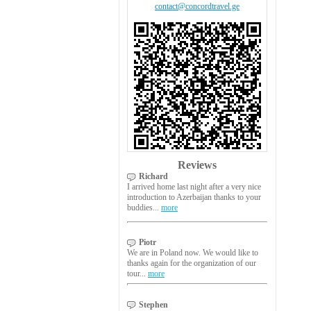
contact@concordtravel.ge
Reviews
Richard
I arrived home last night after a very nice
introduction to Azerbaijan thanks to your
buddies...
more
Piotr
We are in Poland now. We would like to
thanks again for the organization of our
tour...
more
Stephen