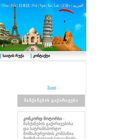
|
Deu
|
Fra
|
日本語
|
Pol
|
Spa
|
Ita
|
Lat
|
汉语v |
العربية
საიტის რუქა
კონტაქტი
Tweet
მანქანების გაქირავება
კონკორდ მოტორსი
-
მანქანების გაქირავებისა
და სატრანსპორტო
მომსახურეობის კომპანია
მომხმარებელს სთავაზობს