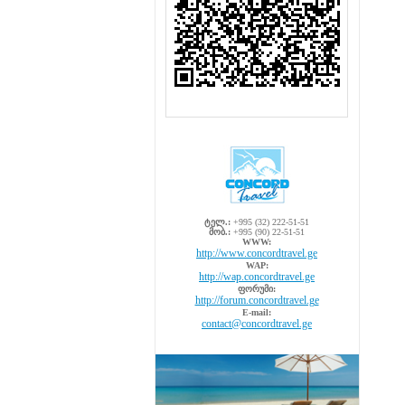
ტელ.:
+995 (32) 222-51-51
მობ.:
+995 (90) 22-51-51
WWW:
http://www.concordtravel.ge
WAP:
http://wap.concordtravel.ge
ფორუმი:
http://forum.concordtravel.ge
E-mail:
contact@concordtravel.ge