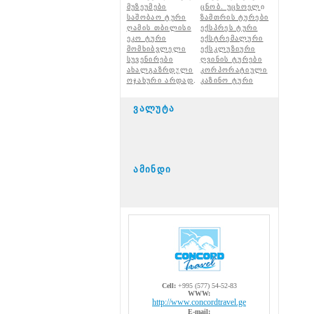
მუზეუმები
ცნობ. უცხოელ
ი
საშობაო ტური
ზამთრის ტურები
ღამის თბილისი
ექსპრეს ტური
ეკო ტური
ექსტრემალური
მომხიბვლელი
ექსკლუზიური
სუვენირები
ღვინის ტურები
ახალგაზრდული
კორპორატიული
ოჯახური არდად
.
კაზინო ტური
ვალუტა
ამინდი
Cell:
+995 (577) 54-52-83
WWW:
http://www.concordtravel.ge
E-mail: