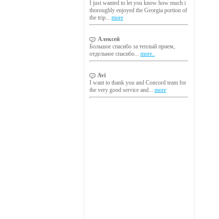
I just wanted to let you know how much i
thoroughly enjoyed the Georgia portion of
the trip...
more
Алексей
Большое спасибо за теплый прием,
отдельное спасибо...
more..
Avi
I want to thank you and Concord team for
the very good service and...
more