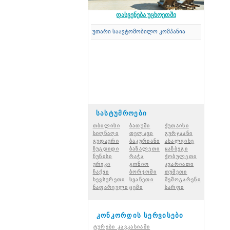
დასვენება უცხოეთში
Concord Travel
-ის საკუთარი საავტომობილო კომპანია
სასტუმროები
თბილისი
ბათუმი
ქუთაისი
სიღნაღი
თელავი
გურჯაანი
გუდაური
ბაკურიანი
ახალციხ
ე
ზუგდიდი
ბაზალეთი
ყაზბეგი
ნუნისი
რაჭ
ა
ქობულეთი
ურეკი
გონიო
კვარიათი
ჩაქვი
ბორჯომი
თუშეთი
ხევსურეთი
სვანეთი
შემოგარენი
ნაფარეული
ცემი
სარფი
კონკორდის სერვისები
ტურები კავკასიაში