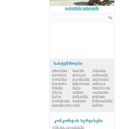
დასვენება უცხოეთში
Concord Travel
-ის საკ
სასტუმროები
თბილისი
ბათუმი
ქუთაისი
სიღნაღი
თელავი
გურჯაანი
გუდაური
ბაკურიანი
ახალციხ
ე
ზუგდიდი
ბაზალეთი
ყაზბეგი
ნუნისი
რაჭ
ა
ქობულეთი
ურეკი
გონიო
კვარიათი
ჩაქვი
ბორჯომი
თუშეთი
ხევსურეთი
სვანეთი
შემოგარენი
ნაფარეული
ცემი
სარფი
კონკორდის სერვისები
ტურები კავკასიაში