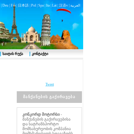
|
Deu
|
Fra
|
日本語
|
Pol
|
Spa
|
Ita
|
Lat
|
汉语v |
العربية
საიტის რუქა
კონტაქტი
Tweet
მანქანების გაქირავება
კონკორდ მოტორსი
-
მანქანების გაქირავებისა
და სატრანსპორტო
მომსახურეობის კომპანია
მომხმარებელს სთავაზობს