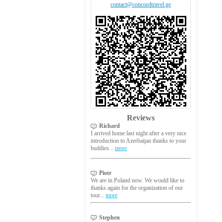
contact@concordtravel.ge
Reviews
Richard
I arrived home last night after a very nice
introduction to Azerbaijan thanks to your
buddies...
more
Piotr
We are in Poland now. We would like to
thanks again for the organization of our
tour...
more
Stephen