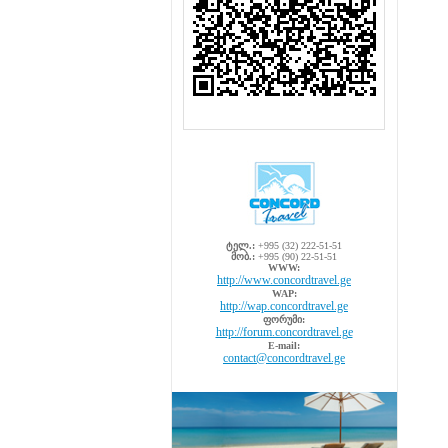
ტელ.:
+995 (32) 222-51-51
მობ.:
+995 (90) 22-51-51
WWW:
http://www.concordtravel.ge
WAP:
http://wap.concordtravel.ge
ფორუმი:
http://forum.concordtravel.ge
E-mail:
contact@concordtravel.ge