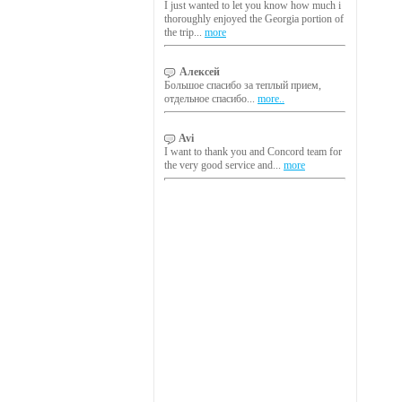
I just wanted to let you know how much i
thoroughly enjoyed the Georgia portion of
the trip...
more
Алексей
Большое спасибо за теплый прием,
отдельное спасибо...
more..
Avi
I want to thank you and Concord team for
the very good service and...
more