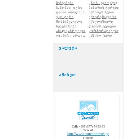
მუზეუმები
ცნობ. უცხოელ
ი
საშობაო ტური
ზამთრის ტურები
ღამის თბილისი
ექსპრეს ტური
ეკო ტური
ექსტრემალური
მომხიბვლელი
ექსკლუზიური
სუვენირები
ღვინის ტურები
ახალგაზრდული
კორპორატიული
ოჯახური არდად
.
კაზინო ტური
ვალუტა
ამინდი
Cell:
+995 (577) 54-52-83
WWW:
http://www.concordtravel.ge
E-mail: