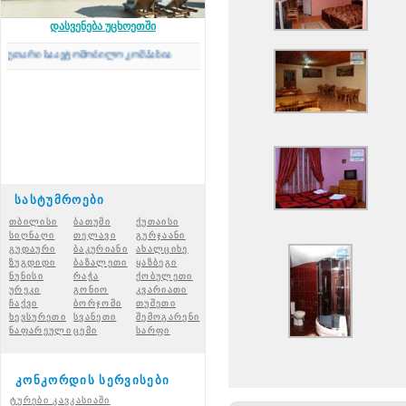
დასვენება უცხოეთში
არი საავტომობილო კომპანია
სასტუმროები
თბილისი
ბათუმი
ქუთაისი
სიღნაღი
თელავი
გურჯაანი
გუდაური
ბაკურიანი
ახალციხ
ე
ზუგდიდი
ბაზალეთი
ყაზბეგი
ნუნისი
რაჭ
ა
ქობულეთი
ურეკი
გონიო
კვარიათი
ჩაქვი
ბორჯომი
თუშეთი
ხევსურეთი
სვანეთი
შემოგარენი
ნაფარეული
ცემი
სარფი
კონკორდის სერვისები
ტურები კავკასიაში