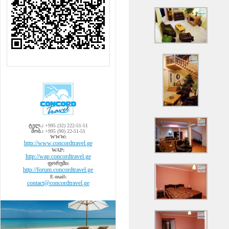
ტელ.:
+995 (32) 222-51-51
მობ.:
+995 (90) 22-51-51
WWW:
http://www.concordtravel.ge
WAP:
http://wap.concordtravel.ge
ფორუმი:
http://forum.concordtravel.ge
E-mail:
contact@concordtravel.ge