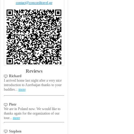
contact@concordtravel.ge
Reviews
Richard
I arrived home last night after a very nice
introduction to Azerbaijan thanks to your
buddies...
more
Piotr
We are in Poland now. We would like to
thanks again for the organization of our
tour...
more
Stephen