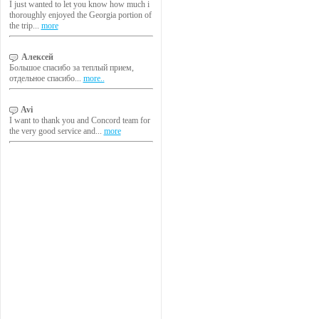
I just wanted to let you know how much i
thoroughly enjoyed the Georgia portion of
the trip...
more
Алексей
Большое спасибо за теплый прием,
отдельное спасибо...
more..
Avi
I want to thank you and Concord team for
the very good service and...
more