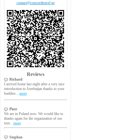
contact@concordtravel.ge
Reviews
Richard
I arrived home last night after a very nice
introduction to Azerbaijan thanks to your
buddies...
more
Piotr
We are in Poland now. We would like to
thanks again for the organization of our
tour...
more
Stephen