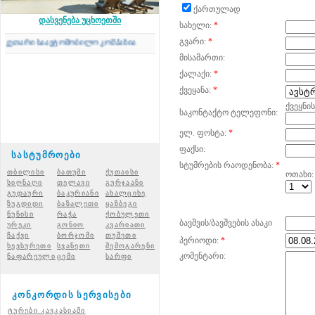
ქართულად
დასვენება უცხოეთში
სახელი:
*
გვარი:
*
თარი საავტომობილო კომპანია
მისამართი:
ქალაქი:
*
ქვეყანა:
*
ქვეყნი
საკონტაქტო ტელეფონი:
ელ. ფოსტა:
*
ფაქსი:
სასტუმროები
სტუმრების რაოდენობა:
*
თბილისი
ბათუმი
ქუთაისი
ოთახი:
სიღნაღი
თელავი
გურჯაანი
გუდაური
ბაკურიანი
ახალციხ
ე
ზუგდიდი
ბაზალეთი
ყაზბეგი
ნუნისი
რაჭ
ა
ქობულეთი
ბავშვის/ბავშვების ასაკი
ურეკი
გონიო
კვარიათი
ჩაქვი
ბორჯომი
თუშეთი
პერიოდი:
*
ხევსურეთი
სვანეთი
შემოგარენი
კომენტარი:
ნაფარეული
ცემი
სარფი
კონკორდის სერვისები
ტურები კავკასიაში