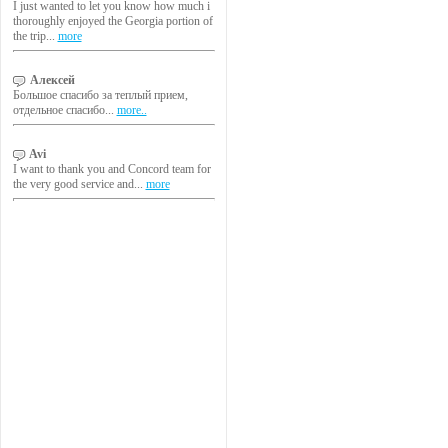
I just wanted to let you know how much i
thoroughly enjoyed the Georgia portion of
the trip...
more
Алексей
Большое спасибо за теплый прием,
отдельное спасибо...
more..
Avi
I want to thank you and Concord team for
the very good service and...
more