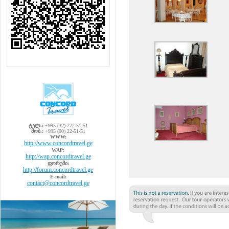
ტელ.:
+995 (32) 222-51-51
მობ.:
+995 (90) 22-51-51
WWW:
http://www.concordtravel.ge
WAP:
http://wap.concordtravel.ge
ფორუმი:
http://forum.concordtravel.ge
E-mail:
contact@concordtravel.ge