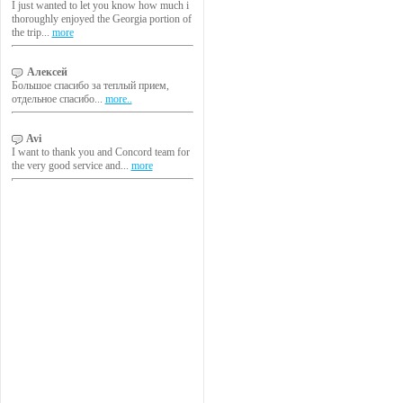
I just wanted to let you know how much i
thoroughly enjoyed the Georgia portion of
the trip...
more
Алексей
Большое спасибо за теплый прием,
отдельное спасибо...
more..
Avi
I want to thank you and Concord team for
the very good service and...
more