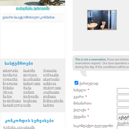
დასვენება უცხოეთში
არი საავტომობილო კომპანია
სასტუმროები
თბილისი
ბათუმი
ქუთაისი
სიღნაღი
თელავი
გურჯაანი
გუდაური
ბაკურიანი
ახალციხ
ე
ქართულად
ზუგდიდი
ბაზალეთი
ყაზბეგი
ნუნისი
რაჭ
ა
ქობულეთი
სახელი:
*
ურეკი
გონიო
კვარიათი
ჩაქვი
ბორჯომი
თუშეთი
გვარი:
*
ხევსურეთი
სვანეთი
შემოგარენი
მისამართი:
ნაფარეული
ცემი
სარფი
ქალაქი:
*
ქვეყანა:
*
კონკორდის სერვისები
ქვეყნი
საკონტაქტო ტელეფონი:
ტურები კავკასიაში