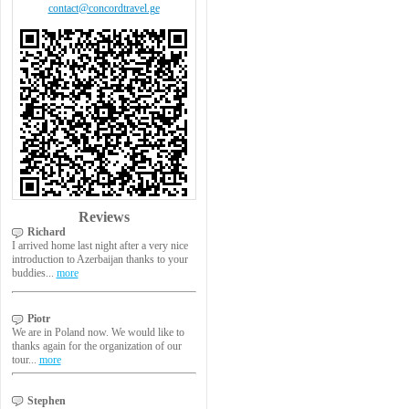
contact@concordtravel.ge
Reviews
Richard
I arrived home last night after a very nice
introduction to Azerbaijan thanks to your
buddies...
more
Piotr
We are in Poland now. We would like to
thanks again for the organization of our
tour...
more
Stephen