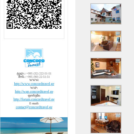
ტელ.:
+995 (32) 222-51-51
მობ.:
+995 (90) 22-51-51
WWW:
http://www.concordtravel.ge
WAP:
http://wap.concordtravel.ge
ფორუმი:
http://forum.concordtravel.ge
E-mail:
contact@concordtravel.ge