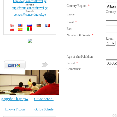
http://wap.concordtravel.ge
Forum:
Country/Region:
*
http://forum.concordtravel.ge
E-mail:
Country
Phone:
contact@concordtravel.ge
Email:
*
Fax:
Number Of Guests:
*
Room:
Age of child/children
Period:
*
Comments:
გიდების სკოლა
,
Guide School
Школа Гидов
Guide Schule