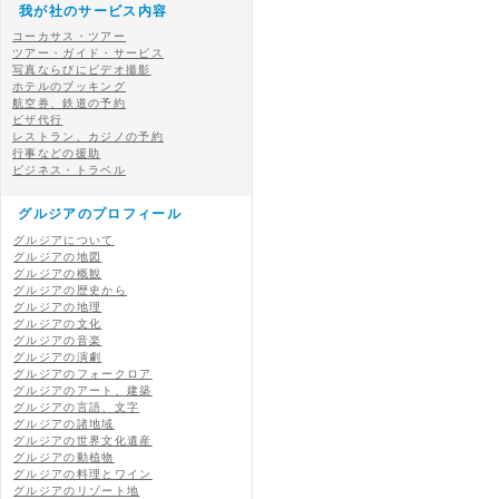
我が社のサービス内容
コーカサス・ツアー
ツアー・ガイド・サービス
写真ならびにビデオ撮影
ホテルのブッキング
航空券、鉄道の予約
ビザ代行
レストラン、カジノの予約
行事などの援助
ビジネス・トラベル
グルジアのプロフィール
グルジアについて
グルジアの地図
グルジアの概観
グルジアの歴史から
グルジアの地理
グルジアの文化
グルジアの音楽
グルジアの演劇
グルジアのフォークロア
グルジアのアート、建築
グルジアの言語、文字
グルジアの諸地域
グルジアの世界文化遺産
グルジアの動植物
グルジアの料理とワイン
グルジアのリゾート地