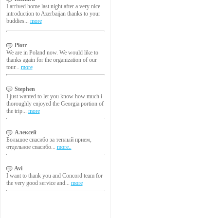
I arrived home last night after a very nice
introduction to Azerbaijan thanks to your
buddies...
more
Piotr
We are in Poland now. We would like to
thanks again for the organization of our
tour...
more
Stephen
I just wanted to let you know how much i
thoroughly enjoyed the Georgia portion of
the trip...
more
Алексей
Большое спасибо за теплый прием,
отдельное спасибо...
more..
Avi
I want to thank you and Concord team for
the very good service and...
more