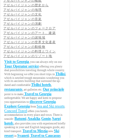
アゼルバイジャンの概観
アゼルバイジャンの歴史から
アゼルバイジャンの地理
アゼルバイジャンの文化
アゼルバイジャンの音楽
アゼルバイジャンの演劇
アゼルバイジャンのフォークロア
アゼルバイジャンのアート、建築
アゼルバイジャンの諸地域
アゼルバイジャンの世界文化遺産
アゼルバイジャンの動植物
アゼルバイジャンの料理とワイン
アゼルバイジャンのリゾート地
Visit to Georgia
, you can always rely on our
Tour Operator service
offering you plenty
deal possibilities traveling through whole country.
Tbilisi
With beginning we offer you short trips in
,
which is nestled trough mountains wondering you
with its ancients building that surround the up-
Tbilisi hotels
dated and comfortable
,
restaurants
Our principle
, art galleries etc.
Travel to Georgia
point is to make
unforgettable. We are happy and keen to propose
discover Georgia
you opportunities to
.
Explore Georgia
Sea and Ski resorts
from
.
Concord Travel
offers you hotels
accommodation in every place and town. There is
Batumi
Anaklia
Gonio
Sarpi
seaside:
,
,
,
hotel
s
, also provides you with experienced briefly
speaking in your and English languages guide, any
Travel to Mestia
Ski
kind transport.
new
resort
Svaneti
Travel to Caucasus
in
.