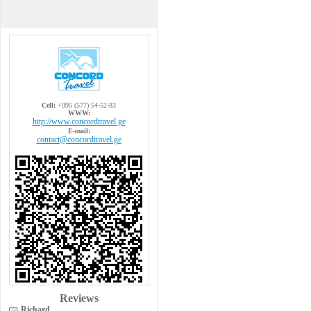
Cell:
+995 (577) 54-52-83
WWW:
http://www.concordtravel.ge
E-mail:
contact@concordtravel.ge
Reviews
Richard