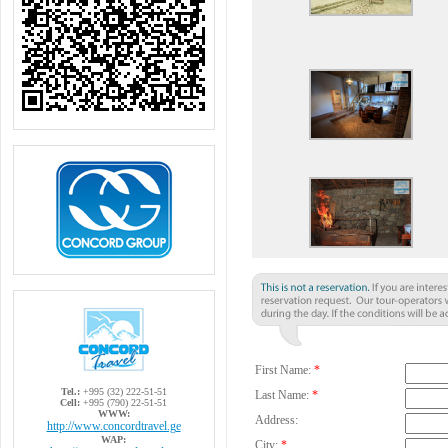
First Name:
*
Tel.:
+995 (32) 222-51-51
Last Name:
*
Cell:
+995 (790) 22-51-51
WWW:
Address:
http://www.concordtravel.ge
WAP:
City:
*