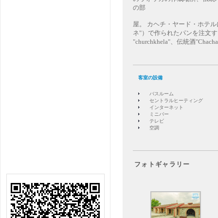
の部
屋。 カヘチ・ヤード・ホテル
ネ"）で作られたパンを注文す
"churchkhela"、伝統酒"Ch
客室の設備
バスルーム
セントラルヒーティング
インターネット
ミニバー
テレビ
空調
フォトギャラリー