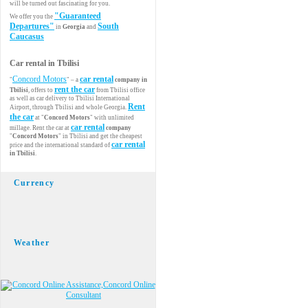
will be turned out fascinating for you.
"Guaranteed
We offer you the
Departures"
South
in
Georgia
and
Caucasus
Car rental in Tbilisi
Concord Motors
car rental
"
" – a
company in
rent the car
Tbilisi
, offers to
from Tbilisi office
as well as car delivery to Tbilisi International
Rent
Airport, through Tbilisi and whole Georgia.
the car
at "
Concord Motors
" with unlimited
car rental
millage. Rent the car at
company
"
Concord Motors
" in Tbilisi and get the cheapest
car rental
price and the international standard of
in Tbilisi
.
Currency
Weather