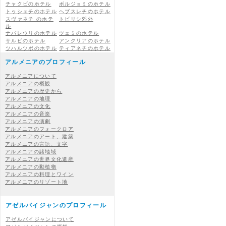
チャクビのホテル
ボルジョミのホテル
トゥシェチのホテル
ヘブスレチのホテル
スヴァネチ のホテ
トビリシ郊外
ル
ナパレウリのホテル
ツェミのホテル
サルピのホテル
アンクリアのホテル
ツハルツボのホテル
ティアネチのホテル
アルメニアのプロフィール
アルメニアについて
アルメニアの概観
アルメニアの歴史から
アルメニアの地理
アルメニアの文化
アルメニアの音楽
アルメニアの演劇
アルメニアのフォークロア
アルメニアのアート、建築
アルメニアの言語、文字
アルメニアの諸地域
アルメニアの世界文化遺産
アルメニアの動植物
アルメニアの料理とワイン
アルメニアのリゾート地
アゼルバイジャンのプロフィール
アゼルバイジャンについて