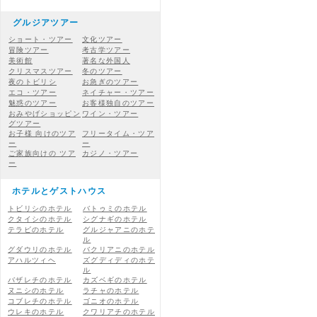
グルジアツアー
ショート・ツアー
文化ツアー
冒険ツアー
考古学ツアー
美術館
著名な外国人
クリスマスツアー
冬のツアー
夜のトビリシ
お急ぎのツアー
エコ・ツアー
ネイチャー・ツアー
魅惑のツアー
お客様独自のツアー
おみやげショッピン
ワイン・ツアー
グツアー
お子様 向けのツア
フリータイム・ツア
ー
ー
ご家族向けの ツア
カジノ・ツアー
ー
ホテルとゲストハウス
トビリシのホテル
バトゥミのホテル
クタイシのホテル
シグナギのホテル
テラビのホテル
グルジャアニのホテ
ル
グダウリのホテル
バクリアニのホテル
アハルツィヘ
ズグディディのホテ
ル
バザレチのホテル
カズベギのホテル
ヌニシのホテル
ラチャのホテル
コブレチのホテル
ゴニオのホテル
ウレキのホテル
クワリアチのホテル