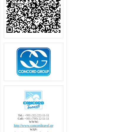
Tel.:
+995 (32) 222-51-51
Cell:
+995 (790) 22-51-51
WWW:
http://www.concordtravel.ge
WAP: