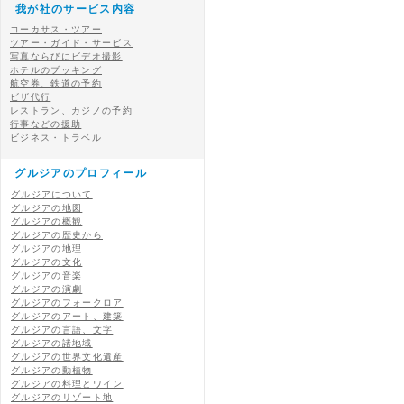
我が社のサービス内容
コーカサス・ツアー
ツアー・ガイド・サービス
写真ならびにビデオ撮影
ホテルのブッキング
航空券、鉄道の予約
ビザ代行
レストラン、カジノの予約
行事などの援助
ビジネス・トラベル
グルジアのプロフィール
グルジアについて
グルジアの地図
グルジアの概観
グルジアの歴史から
グルジアの地理
グルジアの文化
グルジアの音楽
グルジアの演劇
グルジアのフォークロア
グルジアのアート、建築
グルジアの言語、文字
グルジアの諸地域
グルジアの世界文化遺産
グルジアの動植物
グルジアの料理とワイン
グルジアのリゾート地