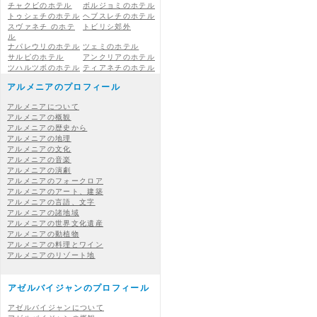
チャクビのホテル
ボルジョミのホテル
トゥシェチのホテル
ヘブスレチのホテル
スヴァネチ のホテ
トビリシ郊外
ル
ナパレウリのホテル
ツェミのホテル
サルピのホテル
アンクリアのホテル
ツハルツボのホテル
ティアネチのホテル
アルメニアのプロフィール
アルメニアについて
アルメニアの概観
アルメニアの歴史から
アルメニアの地理
アルメニアの文化
アルメニアの音楽
アルメニアの演劇
アルメニアのフォークロア
アルメニアのアート、建築
アルメニアの言語、文字
アルメニアの諸地域
アルメニアの世界文化遺産
アルメニアの動植物
アルメニアの料理とワイン
アルメニアのリゾート地
アゼルバイジャンのプロフィール
アゼルバイジャンについて