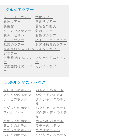
グルジアツアー
ショート・ツアー
文化ツアー
冒険ツアー
考古学ツアー
美術館
著名な外国人
クリスマスツアー
冬のツアー
夜のトビリシ
お急ぎのツアー
エコ・ツアー
ネイチャー・ツアー
魅惑のツアー
お客様独自のツアー
おみやげショッピン
ワイン・ツアー
グツアー
お子様 向けのツア
フリータイム・ツア
ー
ー
ご家族向けの ツア
カジノ・ツアー
ー
ホテルとゲストハウス
トビリシのホテル
バトゥミのホテル
クタイシのホテル
シグナギのホテル
テラビのホテル
グルジャアニのホテ
ル
グダウリのホテル
バクリアニのホテル
アハルツィヘ
ズグディディのホテ
ル
バザレチのホテル
カズベギのホテル
ヌニシのホテル
ラチャのホテル
コブレチのホテル
ゴニオのホテル
ウレキのホテル
クワリアチのホテル