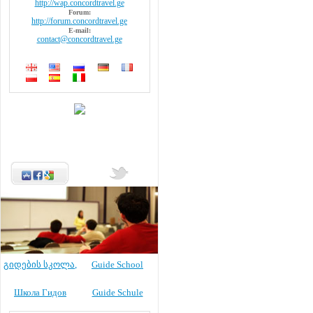
http://wap.concordtravel.ge
Forum:
http://forum.concordtravel.ge
E-mail:
contact@concordtravel.ge
გიდების სკოლა
,
Guide School
Школа Гидов
Guide Schule