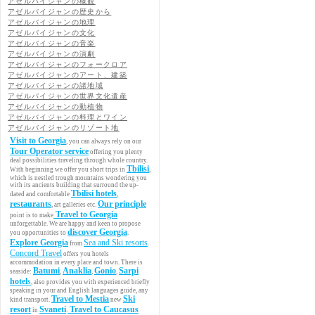
アゼルバイジャンの概観
アゼルバイジャンの歴史から
アゼルバイジャンの地理
アゼルバイジャンの文化
アゼルバイジャンの音楽
アゼルバイジャンの演劇
アゼルバイジャンのフォークロア
アゼルバイジャンのアート、建築
アゼルバイジャンの諸地域
アゼルバイジャンの世界文化遺産
アゼルバイジャンの動植物
アゼルバイジャンの料理とワイン
アゼルバイジャンのリゾート地
Visit to Georgia
, you can always rely on our
Tour Operator service
offering you plenty
deal possibilities traveling through whole country.
Tbilisi
With beginning we offer you short trips in
,
which is nestled trough mountains wondering you
with its ancients building that surround the up-
Tbilisi hotels
dated and comfortable
,
restaurants
Our principle
, art galleries etc.
Travel to Georgia
point is to make
unforgettable. We are happy and keen to propose
discover Georgia
you opportunities to
.
Explore Georgia
Sea and Ski resorts
from
.
Concord Travel
offers you hotels
accommodation in every place and town. There is
Batumi
Anaklia
Gonio
Sarpi
seaside:
,
,
,
hotel
s
, also provides you with experienced briefly
speaking in your and English languages guide, any
Travel to Mestia
Ski
kind transport.
new
resort
Svaneti
Travel to Caucasus
in
.