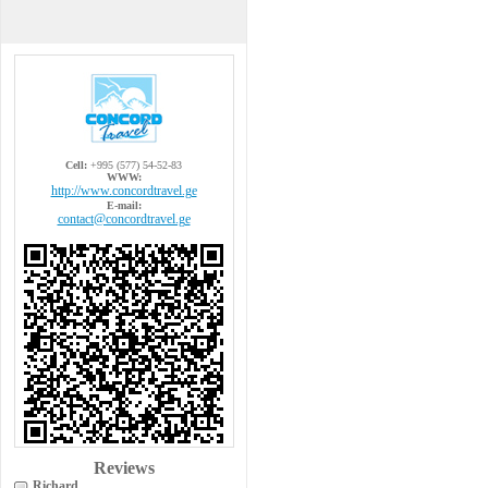
Cell:
+995 (577) 54-52-83
WWW:
http://www.concordtravel.ge
E-mail:
contact@concordtravel.ge
Reviews
Richard