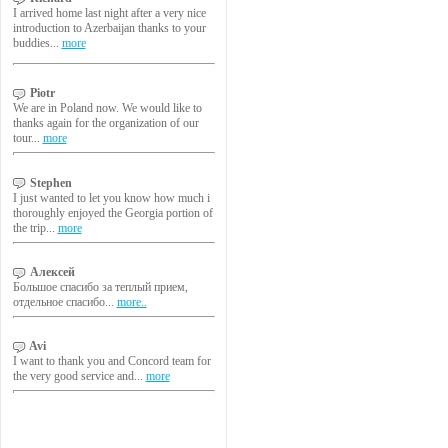
I arrived home last night after a very nice
introduction to Azerbaijan thanks to your
buddies...
more
Piotr
We are in Poland now. We would like to
thanks again for the organization of our
tour...
more
Stephen
I just wanted to let you know how much i
thoroughly enjoyed the Georgia portion of
the trip...
more
Алексей
Большое спасибо за теплый прием,
отдельное спасибо...
more..
Avi
I want to thank you and Concord team for
the very good service and...
more