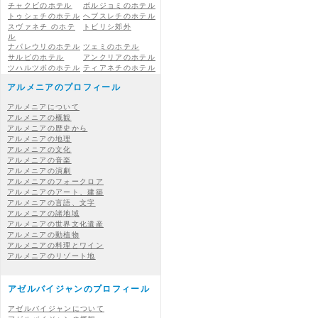
チャクビのホテル
ボルジョミのホテル
トゥシェチのホテル
ヘブスレチのホテル
スヴァネチ のホテ
トビリシ郊外
ル
ナパレウリのホテル
ツェミのホテル
サルピのホテル
アンクリアのホテル
ツハルツボのホテル
ティアネチのホテル
アルメニアのプロフィール
アルメニアについて
アルメニアの概観
アルメニアの歴史から
アルメニアの地理
アルメニアの文化
アルメニアの音楽
アルメニアの演劇
アルメニアのフォークロア
アルメニアのアート、建築
アルメニアの言語、文字
アルメニアの諸地域
アルメニアの世界文化遺産
アルメニアの動植物
アルメニアの料理とワイン
アルメニアのリゾート地
アゼルバイジャンのプロフィール
アゼルバイジャンについて