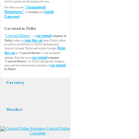
will be turned out fascinating for you.
"Guaranteed
We offer you the
Departures"
South
in
Georgia
and
Caucasus
Car rental in Tbilisi
Concord Motors
car rental
"
" – a
company in
rent the car
Tbilisi
, offers to
from Tbilisi office
as well as car delivery to Tbilisi International
Rent
Airport, through Tbilisi and whole Georgia.
the car
at "
Concord Motors
" with unlimited
car rental
millage. Rent the car at
company
"
Concord Motors
" in Tbilisi and get the cheapest
car rental
price and the international standard of
in Tbilisi
.
Currency
Weather