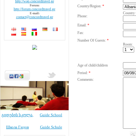
http://wap.concordtravel.ge
Forum:
Country/Region:
*
http://forum.concordtravel.ge
Country
E-mail:
Phone:
contact@concordtravel.ge
Email:
*
Fax:
Number Of Guests:
*
Room:
Age of child/children
Period:
*
Comments:
გიდების სკოლა
,
Guide School
Школа Гидов
Guide Schule