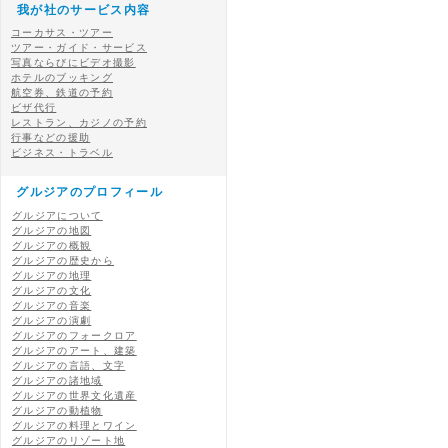
我が社のサービス内容
コーカサス・ツアー
ツアー・ガイド・サービス
写真ならびにビデオ撮影
ホテルのブッキング
航空券、鉄道の予約
ビザ代行
レストラン、カジノの予約
行事などの援助
ビジネス・トラベル
グルジアのプロフィール
グルジアについて
グルジアの地図
グルジアの概観
グルジアの歴史から
グルジアの地理
グルジアの文化
グルジアの音楽
グルジアの演劇
グルジアのフォークロア
グルジアのアート、建築
グルジアの言語、文字
グルジアの諸地域
グルジアの世界文化遺産
グルジアの動植物
グルジアの料理とワイン
グルジアのリゾート地