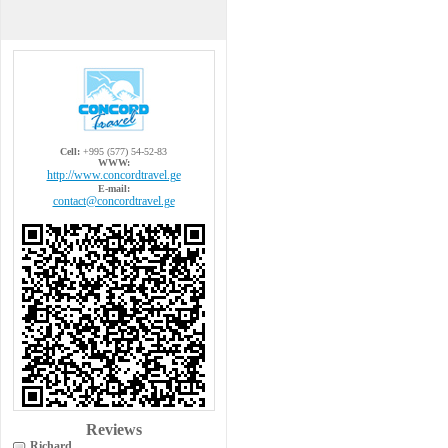
Cell:
+995 (577) 54-52-83
WWW:
http://www.concordtravel.ge
E-mail:
contact@concordtravel.ge
Reviews
Richard