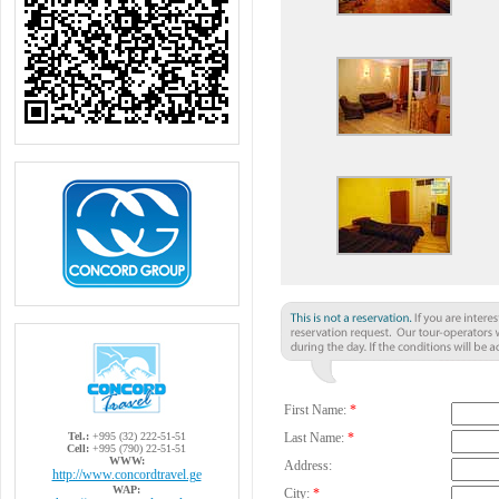
First Name:
*
Tel.:
+995 (32) 222-51-51
Last Name:
*
Cell:
+995 (790) 22-51-51
WWW:
Address:
http://www.concordtravel.ge
WAP:
City:
*