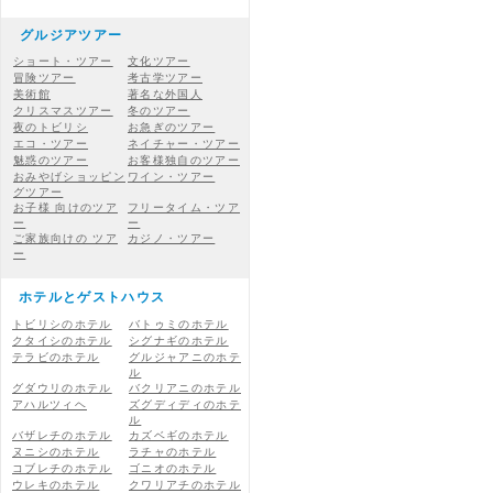
グルジアツアー
ショート・ツアー
文化ツアー
冒険ツアー
考古学ツアー
美術館
著名な外国人
クリスマスツアー
冬のツアー
夜のトビリシ
お急ぎのツアー
エコ・ツアー
ネイチャー・ツアー
魅惑のツアー
お客様独自のツアー
おみやげショッピン
ワイン・ツアー
グツアー
お子様 向けのツア
フリータイム・ツア
ー
ー
ご家族向けの ツア
カジノ・ツアー
ー
ホテルとゲストハウス
トビリシのホテル
バトゥミのホテル
クタイシのホテル
シグナギのホテル
テラビのホテル
グルジャアニのホテ
ル
グダウリのホテル
バクリアニのホテル
アハルツィヘ
ズグディディのホテ
ル
バザレチのホテル
カズベギのホテル
ヌニシのホテル
ラチャのホテル
コブレチのホテル
ゴニオのホテル
ウレキのホテル
クワリアチのホテル