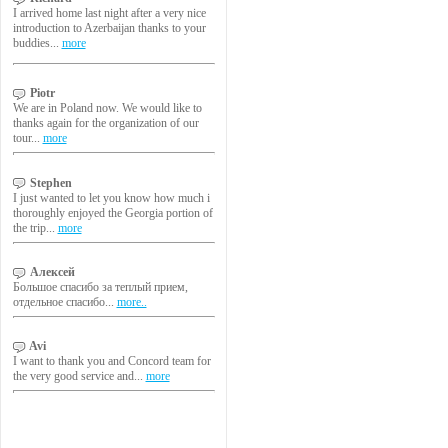
I arrived home last night after a very nice
introduction to Azerbaijan thanks to your
buddies...
more
Piotr
We are in Poland now. We would like to
thanks again for the organization of our
tour...
more
Stephen
I just wanted to let you know how much i
thoroughly enjoyed the Georgia portion of
the trip...
more
Алексей
Большое спасибо за теплый прием,
отдельное спасибо...
more..
Avi
I want to thank you and Concord team for
the very good service and...
more