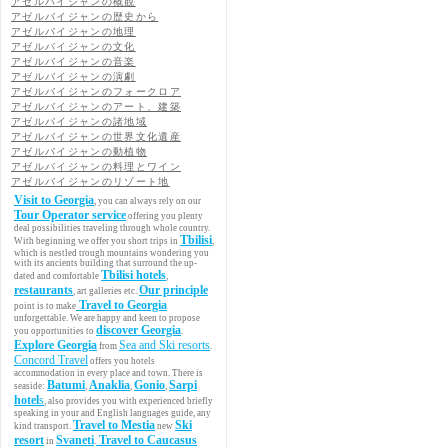
アゼルバイジャンの概観
アゼルバイジャンの歴史から
アゼルバイジャンの地理
アゼルバイジャンの文化
アゼルバイジャンの音楽
アゼルバイジャンの演劇
アゼルバイジャンのフォークロア
アゼルバイジャンのアート、建築
アゼルバイジャンの諸地域
アゼルバイジャンの世界文化遺産
アゼルバイジャンの動植物
アゼルバイジャンの料理とワイン
アゼルバイジャンのリゾート地
Visit to Georgia
, you can always rely on our
Tour Operator service
offering you plenty
deal possibilities traveling through whole country.
Tbilisi
With beginning we offer you short trips in
,
which is nestled trough mountains wondering you
with its ancients building that surround the up-
Tbilisi hotels
dated and comfortable
,
restaurants
Our principle
, art galleries etc.
Travel to Georgia
point is to make
unforgettable. We are happy and keen to propose
discover Georgia
you opportunities to
.
Explore Georgia
Sea and Ski resorts
from
.
Concord Travel
offers you hotels
accommodation in every place and town. There is
Batumi
Anaklia
Gonio
Sarpi
seaside:
,
,
,
hotel
s
, also provides you with experienced briefly
speaking in your and English languages guide, any
Travel to Mestia
Ski
kind transport.
new
resort
Svaneti
Travel to Caucasus
in
.