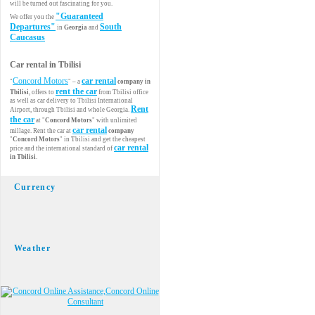
will be turned out fascinating for you.
"Guaranteed
We offer you the
Departures"
South
in
Georgia
and
Caucasus
Car rental in Tbilisi
Concord Motors
car rental
"
" – a
company in
rent the car
Tbilisi
, offers to
from Tbilisi office
as well as car delivery to Tbilisi International
Rent
Airport, through Tbilisi and whole Georgia.
the car
at "
Concord Motors
" with unlimited
car rental
millage. Rent the car at
company
"
Concord Motors
" in Tbilisi and get the cheapest
car rental
price and the international standard of
in Tbilisi
.
Currency
Weather