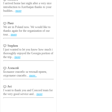
I arrived home last night after a very nice
introduction to Azerbaijan thanks to your
buddies...
more
Piotr
We are in Poland now. We would like to
thanks again for the organization of our
tour...
more
Stephen
I just wanted to let you know how much i
thoroughly enjoyed the Georgia portion of
the trip...
more
Алексей
Большое спасибо за теплый прием,
отдельное спасибо...
more..
Avi
I want to thank you and Concord team for
the very good service and...
more