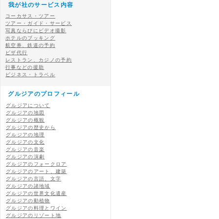
我が社のサービス内容
コーカサス・ツアー
ツアー・ガイド・サービス
写真ならびにビデオ撮影
ホテルのブッキング
航空券、鉄道の予約
ビザ代行
レストラン、カジノの予約
行事などの援助
ビジネス・トラベル
グルジアのプロフィール
グルジアについて
グルジアの地図
グルジアの概観
グルジアの歴史から
グルジアの地理
グルジアの文化
グルジアの音楽
グルジアの演劇
グルジアのフォークロア
グルジアのアート、建築
グルジアの言語、文字
グルジアの諸地域
グルジアの世界文化遺産
グルジアの動植物
グルジアの料理とワイン
グルジアのリゾート地