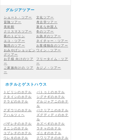
グルジアツアー
ショート・ツアー
文化ツアー
冒険ツアー
考古学ツアー
美術館
著名な外国人
クリスマスツアー
冬のツアー
夜のトビリシ
お急ぎのツアー
エコ・ツアー
ネイチャー・ツアー
魅惑のツアー
お客様独自のツアー
おみやげショッピン
ワイン・ツアー
グツアー
お子様 向けのツア
フリータイム・ツア
ー
ー
ご家族向けの ツア
カジノ・ツアー
ー
ホテルとゲストハウス
トビリシのホテル
バトゥミのホテル
クタイシのホテル
シグナギのホテル
テラビのホテル
グルジャアニのホテ
ル
グダウリのホテル
バクリアニのホテル
アハルツィヘ
ズグディディのホテ
ル
バザレチのホテル
カズベギのホテル
ヌニシのホテル
ラチャのホテル
コブレチのホテル
ゴニオのホテル
ウレキのホテル
クワリアチのホテル