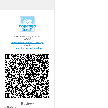
Cell:
+995 (577) 54-52-83
WWW:
http://www.concordtravel.ge
E-mail:
contact@concordtravel.ge
Reviews
Richard