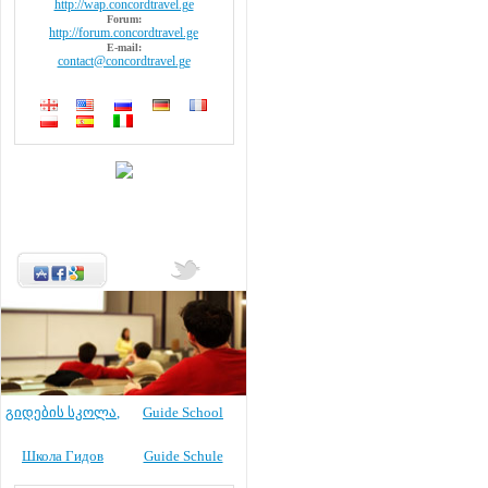
http://wap.concordtravel.ge
Forum:
http://forum.concordtravel.ge
E-mail:
contact@concordtravel.ge
გიდების სკოლა
,
Guide School
Школа Гидов
Guide Schule