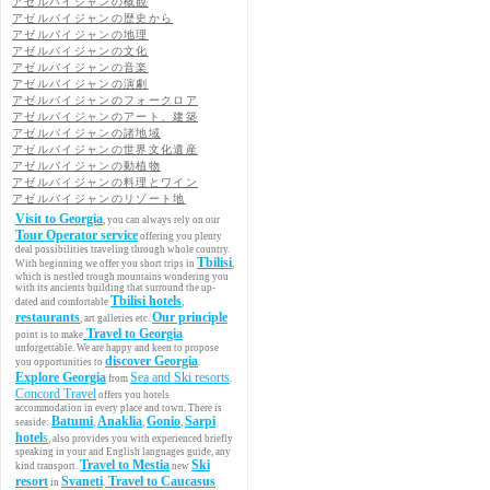
アゼルバイジャンの概観
アゼルバイジャンの歴史から
アゼルバイジャンの地理
アゼルバイジャンの文化
アゼルバイジャンの音楽
アゼルバイジャンの演劇
アゼルバイジャンのフォークロア
アゼルバイジャンのアート、建築
アゼルバイジャンの諸地域
アゼルバイジャンの世界文化遺産
アゼルバイジャンの動植物
アゼルバイジャンの料理とワイン
アゼルバイジャンのリゾート地
Visit to Georgia
, you can always rely on our
Tour Operator service
offering you plenty
deal possibilities traveling through whole country.
Tbilisi
With beginning we offer you short trips in
,
which is nestled trough mountains wondering you
with its ancients building that surround the up-
Tbilisi hotels
dated and comfortable
,
restaurants
Our principle
, art galleries etc.
Travel to Georgia
point is to make
unforgettable. We are happy and keen to propose
discover Georgia
you opportunities to
.
Explore Georgia
Sea and Ski resorts
from
.
Concord Travel
offers you hotels
accommodation in every place and town. There is
Batumi
Anaklia
Gonio
Sarpi
seaside:
,
,
,
hotel
s
, also provides you with experienced briefly
speaking in your and English languages guide, any
Travel to Mestia
Ski
kind transport.
new
resort
Svaneti
Travel to Caucasus
in
.