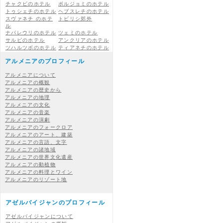
チャクビのホテル
ボルジョミのホテル
トゥシェチのホテル
ヘブスレチのホテル
スヴァネチ のホテ
トビリシ郊外
ル
ナパレウリのホテル
ツェミのホテル
サルピのホテル
アンクリアのホテル
ツハルツボのホテル
ティアネチのホテル
アルメニアのプロフィール
アルメニアについて
アルメニアの概観
アルメニアの歴史から
アルメニアの地理
アルメニアの文化
アルメニアの音楽
アルメニアの演劇
アルメニアのフォークロア
アルメニアのアート、建築
アルメニアの言語、文字
アルメニアの諸地域
アルメニアの世界文化遺産
アルメニアの動植物
アルメニアの料理とワイン
アルメニアのリゾート地
アゼルバイジャンのプロフィール
アゼルバイジャンについて