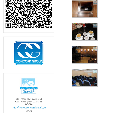
Tel.:
+995 (32) 222-51-51
Cell:
+995 (790) 22-51-51
WWW:
http://www.concordtravel.ge
WAP: