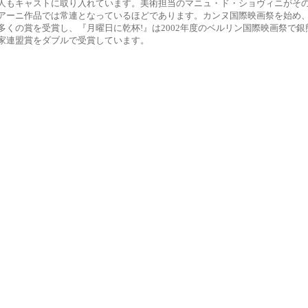
人もキャストに取り入れています。美術担当のマニュ・ド・ショヴィニがそ
アーニ作品では常連となっているほどであります。カンヌ国際映画祭を始め
多くの賞を受賞し、『月曜日に乾杯!』は2002年度のベルリン国際映画祭で銀
家連盟賞をダブルで受賞しています。