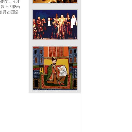
の例で、イオ
、数々の映画
熊賞と国際