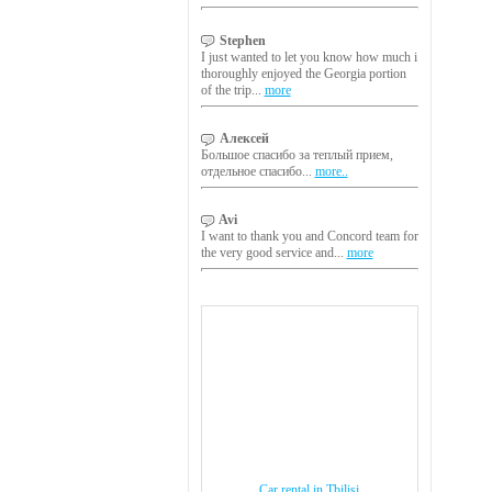
Stephen
I just wanted to let you know how much i
thoroughly enjoyed the Georgia portion
of the trip...
more
Алексей
Большое спасибо за теплый прием,
отдельное спасибо...
more..
Avi
I want to thank you and Concord team for
the very good service and...
more
Car rental in Tbilisi