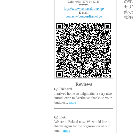
の数
Cell:
+995 (577) 54-52-83
WWW:
セリ
http://www.concordtravel.ge
祭で
E-mail:
contact@concordtravel.ge
批評
Reviews
Richard
I arrived home last night after a very nice
introduction to Azerbaijan thanks to your
buddies...
more
Piotr
We are in Poland now. We would like to
thanks again for the organization of our
tour...
more