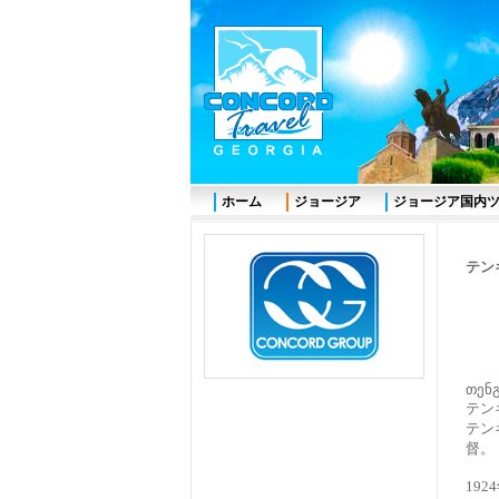
ホーム
ジョージア
ジョージア国内
テン
თენგ
テン
テンギ
督
19