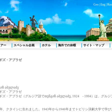
Geo
|
Eng
|
Rus
ツアー
スペシャル企画
ホテル
海外での休暇
サイト・マップ
ギズ・アブラゼ
იზ აბულაძე
ギズ・アブラゼ
ズ・アブラゼ（グルジア語でთენგიზ აბულაძე, 1924 - 1994）は、グル
。
24年、クタイシに生れました。1943年から1946年までトビリシ演劇大学で学