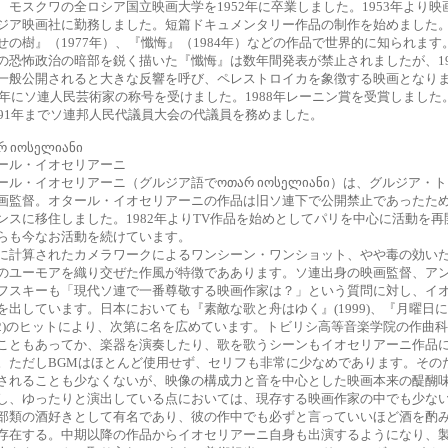
、モスクワの全ロシア国立映画大学を1952年に卒業しました。1953年より映
ジア映画社に勤務しました。短篇ドキュメンタリー作品の制作を始めました
せの樹』（1977年）、『懺悔』（1984年）などの作品で世界的に知られます
の恐怖政治の暗部を鋭く描いた『懺悔』は数年間発表が禁止されましたが、19
一般公開されると大きな反響を呼び、ペレストロイカを象徴する映画となり
80年にソ連人民芸術家の称号を受けました。1988年レーニン賞を受賞しました。
991年までソ連邦人民代議員大会の代議員を務めました。
რ იოსელიანი
ール・イオセリアーニ
ール・イオセリアーニ（グルジア語でოთარ იოსელიანი）は、グルジア・
画監督。オタール・イオセリアーニの作品は旧ソ連下で公開禁止であったため、
ンスに移住しました。1982年よりTV作品を始めとしてパリを中心に活動を再
らも今なお活動を続けています。
に計算されたカメラワークによるワンシーン・ワンショット、やや毒の効い
のユーモアを織り交ぜた作風が特徴でああります。ソ連出身の映画監督、ア
フスキーも「現代ソ連で一番尊敬する映画作家は？」という質問に対し、イ
を出しています。日本においても『素敵な歌と舟はゆく』(1999)、『月曜日に
002)のヒットにより、次第に名を広めています。トビリシ高等音楽学院の作曲
こともあってか、楽器を演奏したり、歌を歌うシーンもイオセリアーニ作品
。ただしBGMはほとんど使用せず、セリフも非常に少なめであります。その
されることも少なくないが、映像の構成力と音を中心とした映画本来の醍醐
し、ゆったりと演出している点においては、現存する映画作家の中でも少な
部類の酒好きとして有名であり、彼の作中でも必ずと言っていいほど酒を酌
存在する。中期以降の作品からイオセリアーニ自身も出演するようになり、