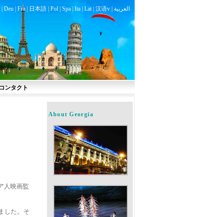
|
Deu
|
Fra
|
日本語
|
Pol
|
Spa
|
Ita
|
Lat
|
汉语v |
العربية
コンタクト
About Georgia
ジア人映画監
びました。そ