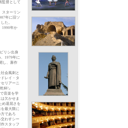
画監督として
。
。スターリン
87年に旧ソ
ました。
1990年か
トビリシ出身
1979年に
開し、寡作
た社会風刺と
ンドレイ・タ
オセリアーニ
乾杯!』
科で音楽を学
には欠かせま
ため退屈さを
味を最大限に
い方であろ
み交わすシー
製作スタッフ