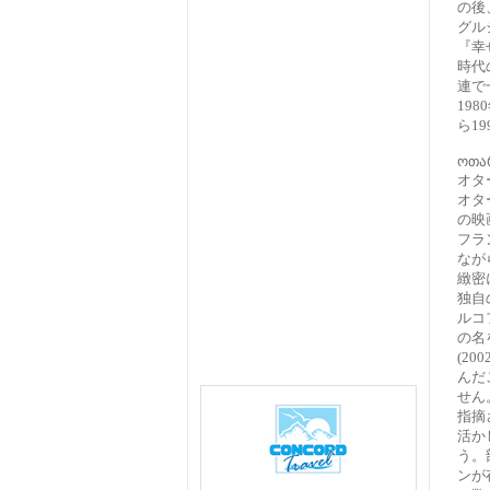
の後
グル
『幸
時代
連で
19
ら1
ოთა
オタ
オタ
の映
フラ
なが
緻密
独自
ルコ
の名
(2
んだ
せん
指摘
活か
う。
ンが