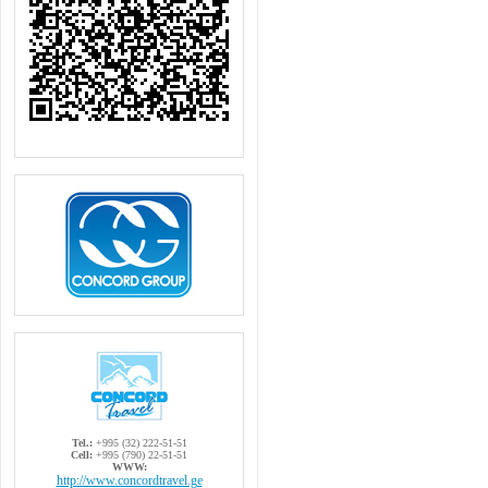
Tel.:
+995 (32) 222-51-51
Cell:
+995 (790) 22-51-51
WWW:
http://www.concordtravel.ge