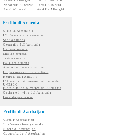
Svaneti Alberghi
Tbilisi periferia
Napareuli Alberghi
Tsemi Alberghi
Sarpi Alberghi
Anaklia Alberghi
Profilo di Armenia
Circa la Armenénie
L'informa zione generale
Storia armena
Geografia dell'Armenia
Cultura armena
Musica armena
Teatro armeno
Folklore armeno
Arte e architettura armena
Lingua armena e la scrittura
Regioni dell'Armenia
L'Armenia patrimonio culturale del
UNESCO
Flora e fauna selvatica dell'Armenia
Cucina e il vino dell'Armenia
Località per sciare
Profilo di Azerbaijan
Circa l'Aserbaidjan
L'informa zione generale
Storia di Azerbaijan
Geografia dell' Azerbaijan