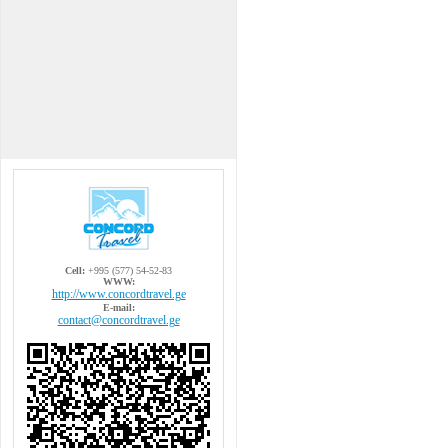
Cell:
+995 (577) 54-52-83
WWW:
http://www.concordtravel.ge
E-mail:
contact@concordtravel.ge