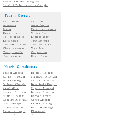
Cucina e il vino georgiano
Località Baleari e sci in Georgia
Tour in Georgia
Cortocircuiti
Culturale
Avventure
Archeologico
Musei
Celebrità straniere
Circuiti natalizi
Winter Tour
Tbilisi di notte
Express Tour
Ecoturismo
Tour Estremo
Tour Affascinante
Tour Esclusivo
Circuito souvenir
Vino Tour
Tour giovanile
Corporativo
Tour famiglia
Casino Tour
Hotels, Guesthouses
Tbilisi Alberghi
Batumi Alberghi
Kutaisi Alberghi
Sighnaghi Alberghi
Telavi Alberghi
Gurjaani Alberghi
Gudauri Alberghi
Bakuriani Alberghi
Akhaltsikhe
Zugdidi Alberghi
Bazaleti Alberghi
Kazbegi Alberghi
Nunisi Alberghi
Racha Alberghi
Kobuleti Alberghi
Gonio Alberghi
Ureki Alberghi
Kvariati Alberghi
Chakvi Alberghi
Borjomi Alberghi
Tusheti Alberghi
Khevsureti