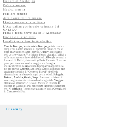
Culture of Azerbaijan
Cultura armena
Musica armena
Folclore armeno
Arte e architettura armena
Lingua armena e la scrittura
L'Azerbaijan patrimonio culturale del
UNESCO
Flora e fauna selvatica dell' Azerbaijan
Cucina e il vino azeri
Località per sciare in Azerbaijan
Visit to Georgia
,
Visitando
la
Georgia
, potete contare
sempre sul nostro servizio di operatore turistico che vi
offre una vasta scelta tra i servizi. Quali vi aiuteranno
nell vostro viaggio. Vi offriamo i brevi viaggi a Tbilisi, e
sulle montagne nei intorni della città.
Alberghi
comodi e
lussuosi di Tbilisi, ristoranti, gallerie d'arte etc. Il nostro
principio è rendere vostro viaggio ain
Georgia
indimenticabile.
Siamo
felici di proporrvi opportunità
per scoprire la
Georgia
. Esplora la Georgia dal mare alle
stazioni sciistiche. Il °
Concord
Travel° vi offre la
sistemazione in albergo in ogni posto e città.
Spiaggie
:
Batumi
,
Anaklia
,
Gonio
,
Sarpi
.
Inoltre
vi offriamo il
servizio guidatore turistico ed autista gentile.
Viaggio
alla nuova stazione sciistica di Mestia in Svaneti. Il
viaggio in Caucaso sarà l'esperienza indimenticabile per
voi. Vi
offriamo
"le partenze garantite" nella
Georgia
ed
in
Caucaso
del Sud
Currency