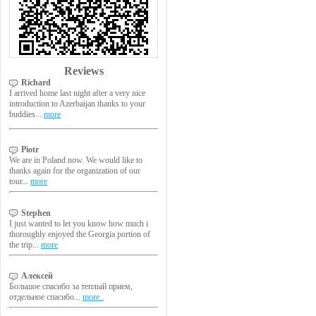
Reviews
Richard
I arrived home last night after a very nice
introduction to Azerbaijan thanks to your
buddies...
more
Piotr
We are in Poland now. We would like to
thanks again for the organization of our
tour...
more
Stephen
I just wanted to let you know how much i
thoroughly enjoyed the Georgia portion of
the trip...
more
Алексей
Большое спасибо за теплый прием,
отдельное спасибо...
more..