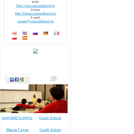
WAP:
http://wap.concordtravel.ge
Forum:
http://forum.concordtravel.ge
E-mail:
contact@concordtravel.ge
გიდების სკოლა
,
Guide School
Школа Гидов
Guide Schule