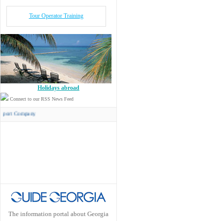
Tour Operator Training
Holidays abroad
Connect to our RSS News Feed
ompany
The information portal about Georgia