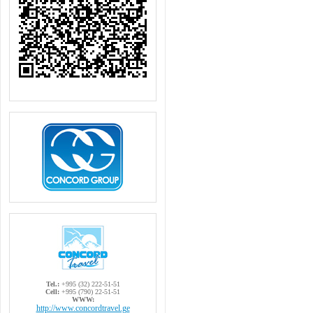
Tel.:
+995 (32) 222-51-51
Cell:
+995 (790) 22-51-51
WWW:
http://www.concordtravel.ge