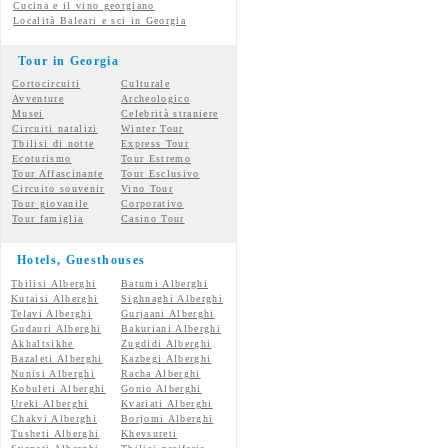
Cucina e il vino georgiano
Località Baleari e sci in Georgia
Tour in Georgia
Cortocircuiti
Culturale
Avventure
Archeologico
Musei
Celebrità straniere
Circuiti natalizi
Winter Tour
Tbilisi di notte
Express Tour
Ecoturismo
Tour Estremo
Tour Affascinante
Tour Esclusivo
Circuito souvenir
Vino Tour
Tour giovanile
Corporativo
Tour famiglia
Casino Tour
Hotels, Guesthouses
Tbilisi Alberghi
Batumi Alberghi
Kutaisi Alberghi
Sighnaghi Alberghi
Telavi Alberghi
Gurjaani Alberghi
Gudauri Alberghi
Bakuriani Alberghi
Akhaltsikhe
Zugdidi Alberghi
Bazaleti Alberghi
Kazbegi Alberghi
Nunisi Alberghi
Racha Alberghi
Kobuleti Alberghi
Gonio Alberghi
Ureki Alberghi
Kvariati Alberghi
Chakvi Alberghi
Borjomi Alberghi
Tusheti Alberghi
Khevsureti