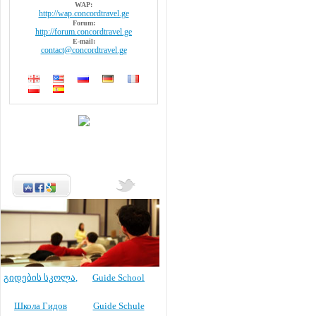
WAP:
http://wap.concordtravel.ge
Forum:
http://forum.concordtravel.ge
E-mail:
contact@concordtravel.ge
გიდების სკოლა
,
Guide School
Школа Гидов
Guide Schule