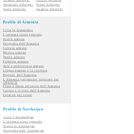
Svaneti Alberghi
Tbilisi periferia
Napareuli Alberghi
Tsemi Alberghi
Sarpi Alberghi
Anaklia Alberghi
Profilo di Armenia
Circa la Armenénie
L'informa zione generale
Storia armena
Geografia dell'Armenia
Cultura armena
Musica armena
Teatro armeno
Folklore armeno
Arte e architettura armena
Lingua armena e la scrittura
Regioni dell'Armenia
L'Armenia patrimonio culturale del
UNESCO
Flora e fauna selvatica dell'Armenia
Cucina e il vino dell'Armenia
Località per sciare
Profilo di Azerbaijan
Circa l'Aserbaidjan
L'informa zione generale
Storia di Azerbaijan
Geografia dell' Azerbaijan