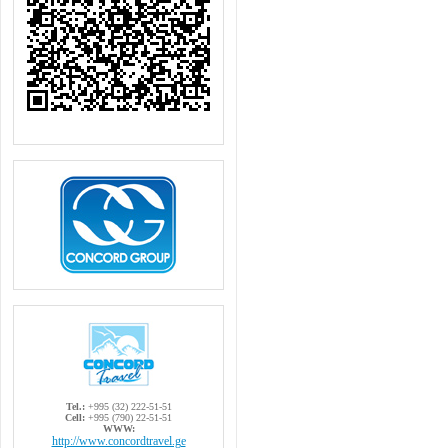
Tel.:
+995 (32) 222-51-51
Cell:
+995 (790) 22-51-51
WWW:
http://www.concordtravel.ge