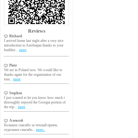
Reviews
Richard
I arrived home last night after a very nice
introduction to Azerbaijan thanks to your
buddies...
more
Piotr
We are in Poland now. We would like to
thanks again for the organization of our
tour...
more
Stephen
I just wanted to let you know how much i
thoroughly enjoyed the Georgia portion of
the trip...
more
Алексей
Большое спасибо за теплый прием,
отдельное спасибо...
more..