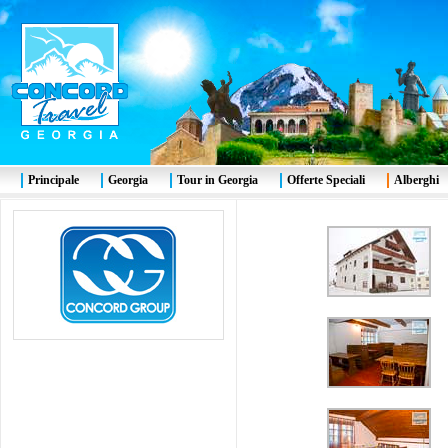
Principale
Georgia
Tour in Georgia
Offerte Speciali
Alberghi