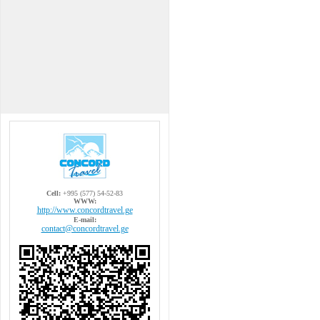
Cell:
+995 (577) 54-52-83
WWW:
http://www.concordtravel.ge
E-mail:
contact@concordtravel.ge