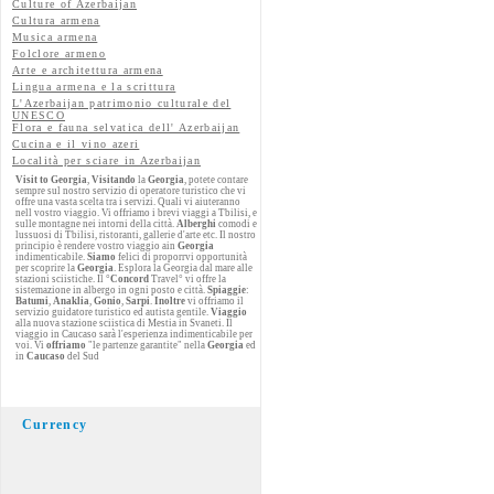
Culture of Azerbaijan
Cultura armena
Musica armena
Folclore armeno
Arte e architettura armena
Lingua armena e la scrittura
L'Azerbaijan patrimonio culturale del
UNESCO
Flora e fauna selvatica dell' Azerbaijan
Cucina e il vino azeri
Località per sciare in Azerbaijan
Visit to Georgia
,
Visitando
la
Georgia
, potete contare
sempre sul nostro servizio di operatore turistico che vi
offre una vasta scelta tra i servizi. Quali vi aiuteranno
nell vostro viaggio. Vi offriamo i brevi viaggi a Tbilisi, e
sulle montagne nei intorni della città.
Alberghi
comodi e
lussuosi di Tbilisi, ristoranti, gallerie d'arte etc. Il nostro
principio è rendere vostro viaggio ain
Georgia
indimenticabile.
Siamo
felici di proporrvi opportunità
per scoprire la
Georgia
. Esplora la Georgia dal mare alle
stazioni sciistiche. Il °
Concord
Travel° vi offre la
sistemazione in albergo in ogni posto e città.
Spiaggie
:
Batumi
,
Anaklia
,
Gonio
,
Sarpi
.
Inoltre
vi offriamo il
servizio guidatore turistico ed autista gentile.
Viaggio
alla nuova stazione sciistica di Mestia in Svaneti. Il
viaggio in Caucaso sarà l'esperienza indimenticabile per
voi. Vi
offriamo
"le partenze garantite" nella
Georgia
ed
in
Caucaso
del Sud
Currency