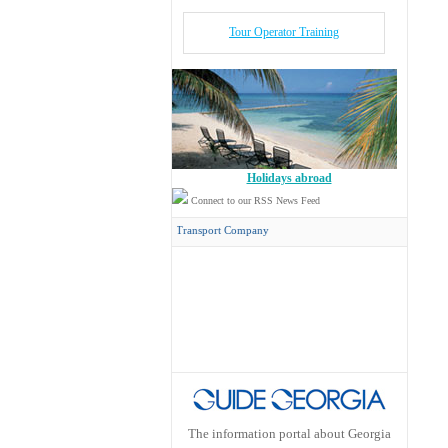
Tour Operator Training
Holidays abroad
Connect to our RSS News Feed
oncord Travel
has its own Transport Company
The information portal about Georgia