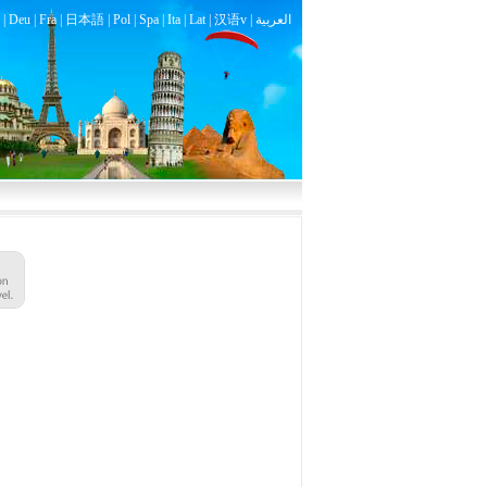
|
Deu
|
Fra
|
日本語
|
Pol
|
Spa
|
Ita
|
Lat
|
汉语v |
العربية