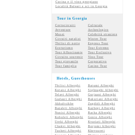
Cucina e il vino georgiano
Località Baleari e sci in Georgia
Tour in Georgia
Cortocircuiti
Culturale
Avventure
Archeologico
Musei
Celebrità straniere
Circuiti natalizi
Winter Tour
Tbilisi di notte
Express Tour
Ecoturismo
Tour Estremo
Tour Affascinante
Tour Esclusivo
Circuito souvenir
Vino Tour
Tour giovanile
Corporativo
Tour famiglia
Casino Tour
Hotels, Guesthouses
Tbilisi Alberghi
Batumi Alberghi
Kutaisi Alberghi
Sighnaghi Alberghi
Telavi Alberghi
Gurjaani Alberghi
Gudauri Alberghi
Bakuriani Alberghi
Akhaltsikhe
Zugdidi Alberghi
Bazaleti Alberghi
Kazbegi Alberghi
Nunisi Alberghi
Racha Alberghi
Kobuleti Alberghi
Gonio Alberghi
Ureki Alberghi
Kvariati Alberghi
Chakvi Alberghi
Borjomi Alberghi
Tusheti Alberghi
Khevsureti