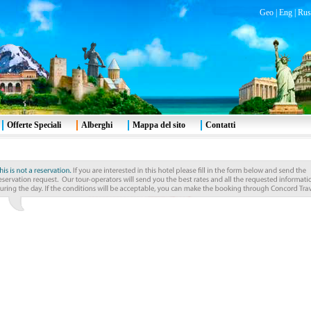
Geo
|
Eng
|
Rus
Offerte Speciali
Alberghi
Mappa del sito
Contatti