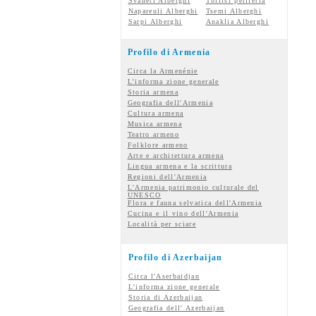
Svaneti Alberghi
Tbilisi periferia
Napareuli Alberghi
Tsemi Alberghi
Sarpi Alberghi
Anaklia Alberghi
Profilo di Armenia
Circa la Armenénie
L'informa zione generale
Storia armena
Geografia dell'Armenia
Cultura armena
Musica armena
Teatro armeno
Folklore armeno
Arte e architettura armena
Lingua armena e la scrittura
Regioni dell'Armenia
L'Armenia patrimonio culturale del
UNESCO
Flora e fauna selvatica dell'Armenia
Cucina e il vino dell'Armenia
Località per sciare
Profilo di Azerbaijan
Circa l'Aserbaidjan
L'informa zione generale
Storia di Azerbaijan
Geografia dell' Azerbaijan