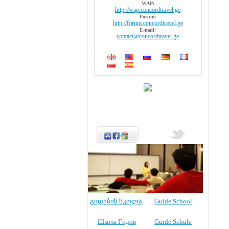
WAP:
http://wap.concordtravel.ge
Forum:
http://forum.concordtravel.ge
E-mail:
contact@concordtravel.ge
გიდების სკოლა
,
Guide School
Школа Гидов
Guide Schule