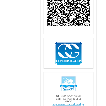
Tel.:
+995 (32) 222-51-51
Cell:
+995 (790) 22-51-51
WWW:
http://www.concordtravel.ge