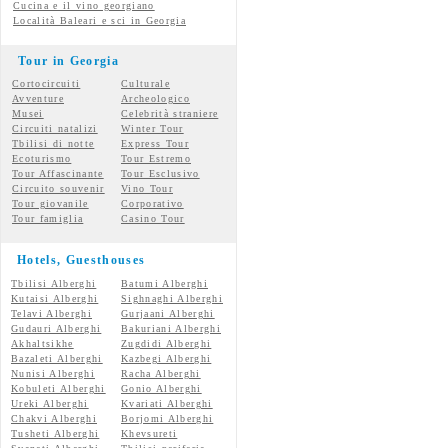
Cucina e il vino georgiano
Località Baleari e sci in Georgia
Tour in Georgia
Cortocircuiti
Culturale
Avventure
Archeologico
Musei
Celebrità straniere
Circuiti natalizi
Winter Tour
Tbilisi di notte
Express Tour
Ecoturismo
Tour Estremo
Tour Affascinante
Tour Esclusivo
Circuito souvenir
Vino Tour
Tour giovanile
Corporativo
Tour famiglia
Casino Tour
Hotels, Guesthouses
Tbilisi Alberghi
Batumi Alberghi
Kutaisi Alberghi
Sighnaghi Alberghi
Telavi Alberghi
Gurjaani Alberghi
Gudauri Alberghi
Bakuriani Alberghi
Akhaltsikhe
Zugdidi Alberghi
Bazaleti Alberghi
Kazbegi Alberghi
Nunisi Alberghi
Racha Alberghi
Kobuleti Alberghi
Gonio Alberghi
Ureki Alberghi
Kvariati Alberghi
Chakvi Alberghi
Borjomi Alberghi
Tusheti Alberghi
Khevsureti