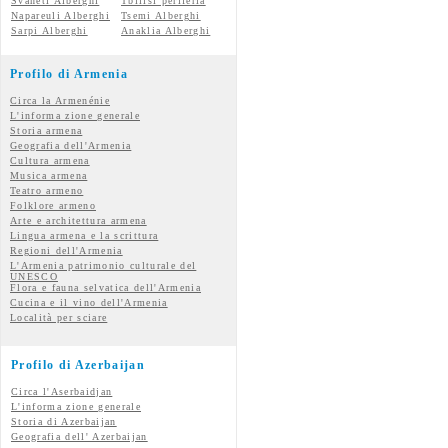
Svaneti Alberghi
Tbilisi periferia
Napareuli Alberghi
Tsemi Alberghi
Sarpi Alberghi
Anaklia Alberghi
Profilo di Armenia
Circa la Armenénie
L'informa zione generale
Storia armena
Geografia dell'Armenia
Cultura armena
Musica armena
Teatro armeno
Folklore armeno
Arte e architettura armena
Lingua armena e la scrittura
Regioni dell'Armenia
L'Armenia patrimonio culturale del
UNESCO
Flora e fauna selvatica dell'Armenia
Cucina e il vino dell'Armenia
Località per sciare
Profilo di Azerbaijan
Circa l'Aserbaidjan
L'informa zione generale
Storia di Azerbaijan
Geografia dell' Azerbaijan