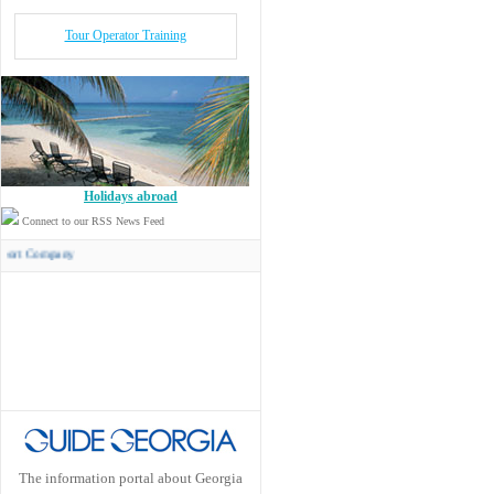
Tour Operator Training
Holidays abroad
Connect to our RSS News Feed
any
The information portal about Georgia