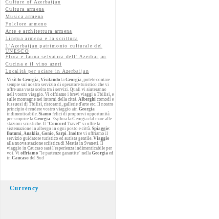
Culture of Azerbaijan
Cultura armena
Musica armena
Folclore armeno
Arte e architettura armena
Lingua armena e la scrittura
L'Azerbaijan patrimonio culturale del
UNESCO
Flora e fauna selvatica dell' Azerbaijan
Cucina e il vino azeri
Località per sciare in Azerbaijan
Visit to Georgia
,
Visitando
la
Georgia
, potete contare
sempre sul nostro servizio di operatore turistico che vi
offre una vasta scelta tra i servizi. Quali vi aiuteranno
nell vostro viaggio. Vi offriamo i brevi viaggi a Tbilisi, e
sulle montagne nei intorni della città.
Alberghi
comodi e
lussuosi di Tbilisi, ristoranti, gallerie d'arte etc. Il nostro
principio è rendere vostro viaggio ain
Georgia
indimenticabile.
Siamo
felici di proporrvi opportunità
per scoprire la
Georgia
. Esplora la Georgia dal mare alle
stazioni sciistiche. Il °
Concord
Travel° vi offre la
sistemazione in albergo in ogni posto e città.
Spiaggie
:
Batumi
,
Anaklia
,
Gonio
,
Sarpi
.
Inoltre
vi offriamo il
servizio guidatore turistico ed autista gentile.
Viaggio
alla nuova stazione sciistica di Mestia in Svaneti. Il
viaggio in Caucaso sarà l'esperienza indimenticabile per
voi. Vi
offriamo
"le partenze garantite" nella
Georgia
ed
in
Caucaso
del Sud
Currency