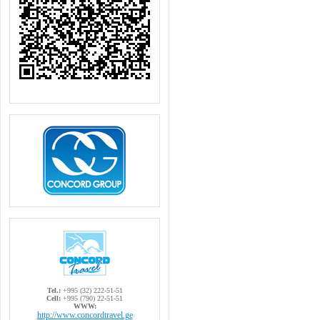
Tel.:
+995 (32) 222-51-51
Cell:
+995 (790) 22-51-51
WWW:
http://www.concordtravel.ge