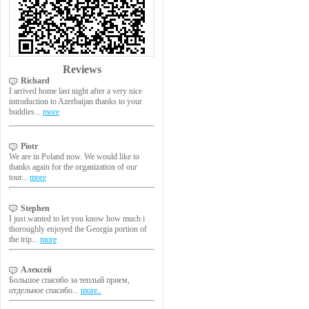
Reviews
Richard
I arrived home last night after a very nice
introduction to Azerbaijan thanks to your
buddies...
more
Piotr
We are in Poland now. We would like to
thanks again for the organization of our
tour...
more
Stephen
I just wanted to let you know how much i
thoroughly enjoyed the Georgia portion of
the trip...
more
Алексей
Большое спасибо за теплый прием,
отдельное спасибо...
more..