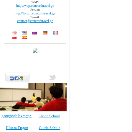
WAP:
http://wap.concordtravel.ge
Forum:
http://forum.concordtravel.ge
E-mail:
contact@concordtravel.ge
გიდების სკოლა
,
Guide School
Школа Гидов
Guide Schule