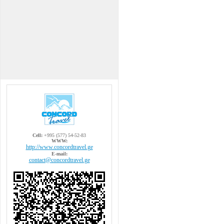
Cell:
+995 (577) 54-52-83
WWW:
http://www.concordtravel.ge
E-mail:
contact@concordtravel.ge