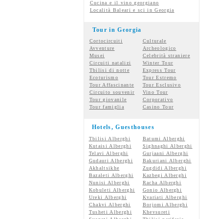
Cucina e il vino georgiano
Località Baleari e sci in Georgia
Tour in Georgia
Cortocircuiti
Culturale
Avventure
Archeologico
Musei
Celebrità straniere
Circuiti natalizi
Winter Tour
Tbilisi di notte
Express Tour
Ecoturismo
Tour Estremo
Tour Affascinante
Tour Esclusivo
Circuito souvenir
Vino Tour
Tour giovanile
Corporativo
Tour famiglia
Casino Tour
Hotels, Guesthouses
Tbilisi Alberghi
Batumi Alberghi
Kutaisi Alberghi
Sighnaghi Alberghi
Telavi Alberghi
Gurjaani Alberghi
Gudauri Alberghi
Bakuriani Alberghi
Akhaltsikhe
Zugdidi Alberghi
Bazaleti Alberghi
Kazbegi Alberghi
Nunisi Alberghi
Racha Alberghi
Kobuleti Alberghi
Gonio Alberghi
Ureki Alberghi
Kvariati Alberghi
Chakvi Alberghi
Borjomi Alberghi
Tusheti Alberghi
Khevsureti