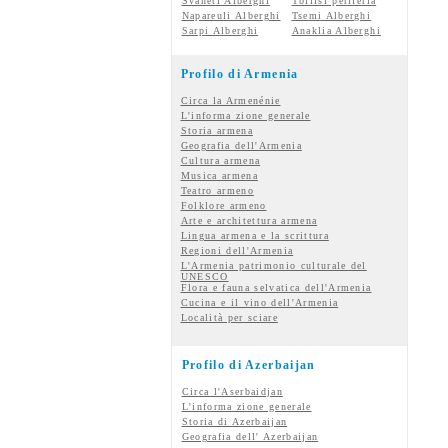
Svaneti Alberghi
Tbilisi periferia
Napareuli Alberghi
Tsemi Alberghi
Sarpi Alberghi
Anaklia Alberghi
Profilo di Armenia
Circa la Armenénie
L'informa zione generale
Storia armena
Geografia dell'Armenia
Cultura armena
Musica armena
Teatro armeno
Folklore armeno
Arte e architettura armena
Lingua armena e la scrittura
Regioni dell'Armenia
L'Armenia patrimonio culturale del
UNESCO
Flora e fauna selvatica dell'Armenia
Cucina e il vino dell'Armenia
Località per sciare
Profilo di Azerbaijan
Circa l'Aserbaidjan
L'informa zione generale
Storia di Azerbaijan
Geografia dell' Azerbaijan