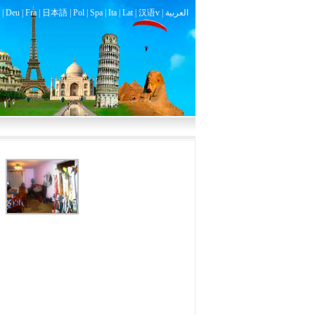
|
Deu
|
Fra
|
日本語
|
Pol
|
Spa
|
Ita
|
Lat
|
汉语v |
العربية