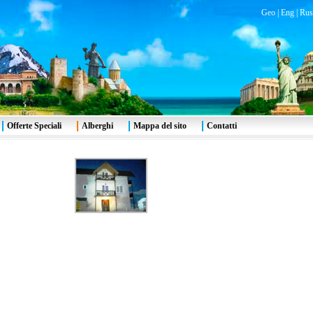
Geo
|
Eng
|
Rus
Offerte Speciali
Alberghi
Mappa del sito
Contatti