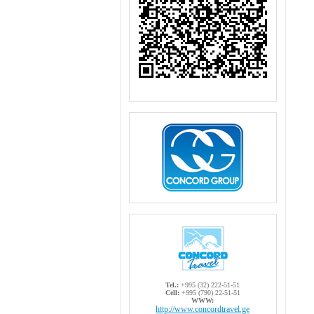
Tel.:
+995 (32) 222-51-51
Cell:
+995 (790) 22-51-51
WWW:
http://www.concordtravel.ge