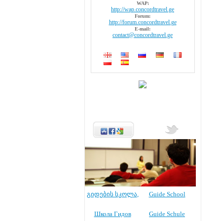
WAP:
http://wap.concordtravel.ge
Forum:
http://forum.concordtravel.ge
E-mail:
contact@concordtravel.ge
გიდების სკოლა
,
Guide School
Школа Гидов
Guide Schule