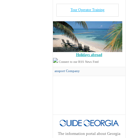
Tour Operator Training
Holidays abroad
Connect to our RSS News Feed
oncord Travel
has its own Transport Company
The information portal about Georgia