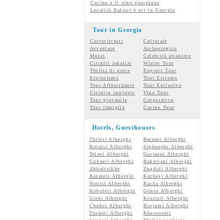
Cucina e il vino georgiano
Località Baleari e sci in Georgia
Tour in Georgia
Cortocircuiti
Culturale
Avventure
Archeologico
Musei
Celebrità straniere
Circuiti natalizi
Winter Tour
Tbilisi di notte
Express Tour
Ecoturismo
Tour Estremo
Tour Affascinante
Tour Esclusivo
Circuito souvenir
Vino Tour
Tour giovanile
Corporativo
Tour famiglia
Casino Tour
Hotels, Guesthouses
Tbilisi Alberghi
Batumi Alberghi
Kutaisi Alberghi
Sighnaghi Alberghi
Telavi Alberghi
Gurjaani Alberghi
Gudauri Alberghi
Bakuriani Alberghi
Akhaltsikhe
Zugdidi Alberghi
Bazaleti Alberghi
Kazbegi Alberghi
Nunisi Alberghi
Racha Alberghi
Kobuleti Alberghi
Gonio Alberghi
Ureki Alberghi
Kvariati Alberghi
Chakvi Alberghi
Borjomi Alberghi
Tusheti Alberghi
Khevsureti