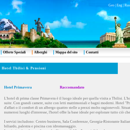
Geo
|
Eng
|
Rus
Offerte Speciali
Alberghi
Mappa del sito
Contatti
Hotel Tbilisi & Pensioni
Hotel Primavera
Raccomandato
L'hotel di prima classe Primavera è il luogo ideale per quella visita a Tbilisi. L'
suite. Con grandi camere, suite con letti matrimoniali e bagni moderni. Hotel "Pr
d'affari o il comfort di un albergo quattro stelle a prezzi molto ragionevoli. Situa
numerosi luoghi d'interesse, l'hotel offre la base ideale per esplorare tutto ciò che 
I servizi includono: Centro business, Sala Conferenze, Georgia-Ristorante Italiano,
biliardo, palestra e piscina con idromassaggio.