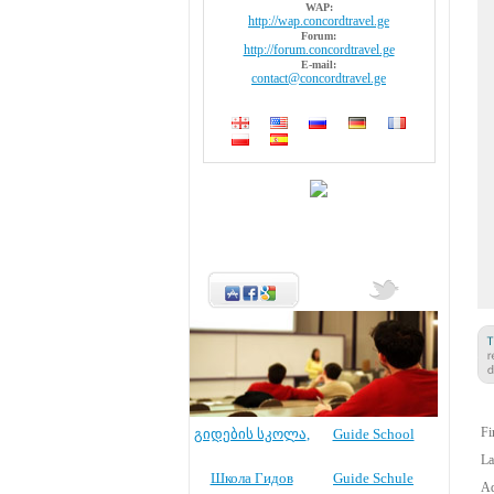
WAP:
http://wap.concordtravel.ge
Forum:
http://forum.concordtravel.ge
E-mail:
contact@concordtravel.ge
Fi
გიდების სკოლა
,
Guide School
La
Школа Гидов
Guide Schule
Ad