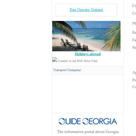
Ci
Tour Operator Training
Co
Ph
Em
Fa
Nu
Holidays abroad
Connect to our RSS News Feed
ncord Travel
has its own Transport Company
Ag
Pe
Co
The information portal about Georgia