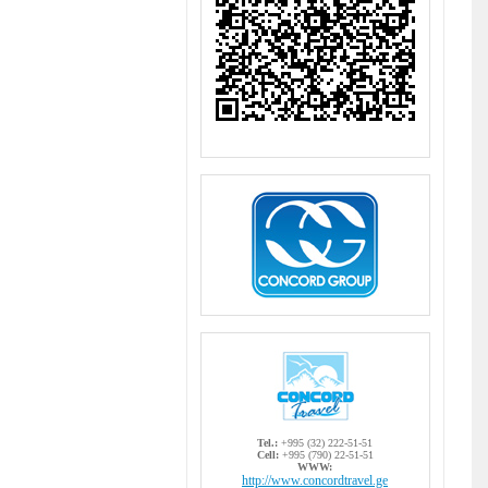
Tel.:
+995 (32) 222-51-51
Cell:
+995 (790) 22-51-51
WWW:
http://www.concordtravel.ge