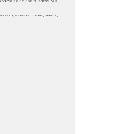
correvole e 2 x 2 metri Jacuzzi. Sala
ia cavo, accesso a Internet, minibar,