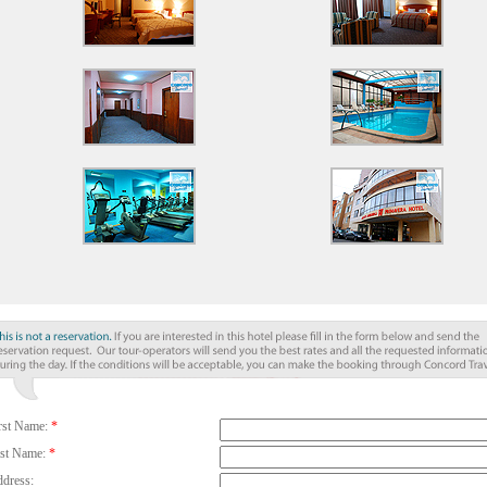
rst Name:
*
st Name:
*
dress: