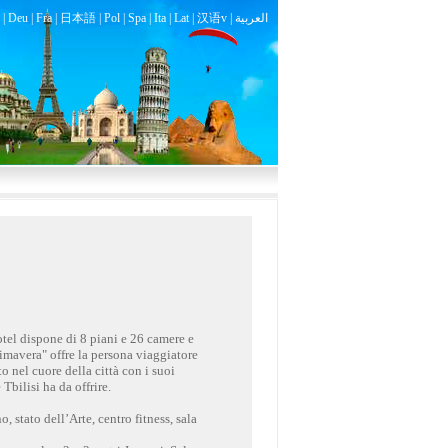
|
Deu
|
Fra
|
日本語
|
Pol
|
Spa
|
Ita
|
Lat
|
汉语v |
العربية
hotel dispone di 8 piani e 26 camere e
imavera" offre la persona viaggiatore
to nel cuore della città con i suoi
Tbilisi ha da offrire.
 stato dell’Arte, centro fitness, sala