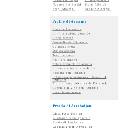
Svaneti Alberghi
Tbilisi periferia
Napareuli Alberghi
Tsemi Alberghi
Sarpi Alberghi
Anaklia Alberghi
Profilo di Armenia
Circa la Armenénie
L'informa zione generale
Storia armena
Geografia dell'Armenia
Cultura armena
Musica armena
Teatro armeno
Folklore armeno
Arte e architettura armena
Lingua armena e la scrittura
Regioni dell'Armenia
L'Armenia patrimonio culturale del
UNESCO
Flora e fauna selvatica dell'Armenia
Cucina e il vino dell'Armenia
Località per sciare
Profilo di Azerbaijan
Circa l'Aserbaidjan
L'informa zione generale
Storia di Azerbaijan
Geografia dell' Azerbaijan