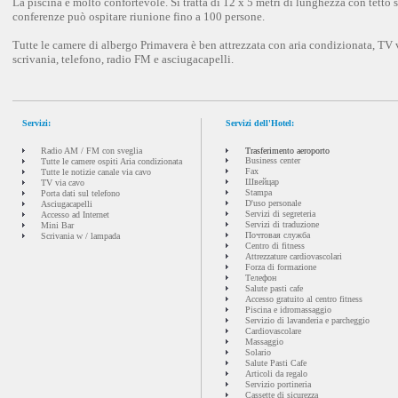
La piscina è molto confortevole. Si tratta di 12 x 5 metri di lunghezza con tetto s
conferenze può ospitare riunione fino a 100 persone.
Tutte le camere di albergo Primavera è ben attrezzata con aria condizionata, TV v
scrivania, telefono, radio FM e asciugacapelli.
Servizi:
Servizi dell'Hotel:
Radio AM / FM con sveglia
Trasferimento aeroporto
Business center
Tutte le camere ospiti Aria condizionata
Fax
Tutte le notizie canale via cavo
Швейцар
TV via cavo
Stampa
Porta dati sul telefono
D'uso personale
Asciugacapelli
Servizi di segreteria
Accesso ad Internet
Servizi di traduzione
Mini Bar
Почтовая служба
Scrivania w / lampada
Centro di fitness
Attrezzature cardiovascolari
Forza di formazione
Телефон
Salute pasti cafe
Accesso gratuito al centro fitness
Piscina e idromassaggio
Servizio di lavanderia e parcheggio
Cardiovascolare
Massaggio
Solario
Salute Pasti Cafe
Articoli da regalo
Servizio portineria
Cassette di sicurezza