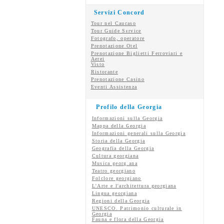
Servizi Concord
Tour nel Caucaso
Tour Guide Service
Fotografo, operatore
Prenotazione Otel
Prenotazione Biglietti Ferroviari e
Aerei
Visto
Ristorante
Prenotazione Casino
Eventi Assistenza
Profilo della Georgia
Informazioni sulla Georgia
Mappa della Georgia
Informazioni generali sulla Georgia
Storia della Georgia
Geografia della Georgia
Cultura georgiana
Musica georgiana
Teatro georgiano
Folclore georgiano
L'Arte e l'architettura georgiana
Lingua georgiana
Regioni della Georgia
UNESCO. Patrimonio culturale in
Georgia
Fauna e flora della Georgia