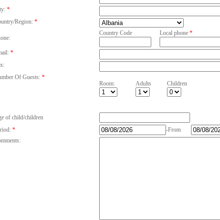
ty:
*
untry/Region:
*
Country Code
Local phone
*
one:
ail:
*
x:
mber Of Guests:
*
Room:
Adults
Children
e of child/children
riod:
*
-From
mments: