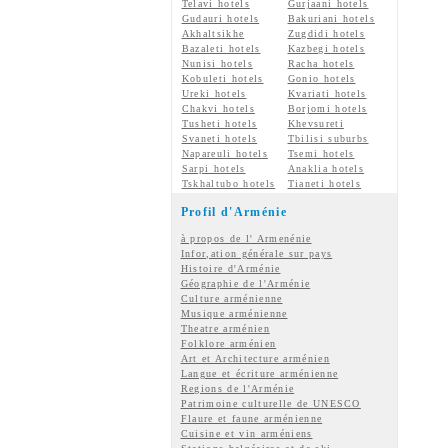
Telavi hotels
Gurjaani hotels
Gudauri hotels
Bakuriani hotels
Akhaltsikhe
Zugdidi hotels
Bazaleti hotels
Kazbegi hotels
Nunisi hotels
Racha hotels
Kobuleti hotels
Gonio hotels
Ureki hotels
Kvariati hotels
Chakvi hotels
Borjomi hotels
Tusheti hotels
Khevsureti
Svaneti hotels
Tbilisi suburbs
Napareuli hotels
Tsemi hotels
Sarpi hotels
Anaklia hotels
Tskhaltubo hotels
Tianeti hotels
Profil d'Arménie
à propos de l' Armenénie
Infor,ation générale sur pays
Histoire d'Arménie
Géographie de l'Arménie
Culture arménienne
Musique arménienne
Theatre arménien
Folklore arménien
Art et Architecture arménien
Langue et écriture arménienne
Regions de l'Arménie
Patrimoine culturelle de UNESCO
Flaure et faune arménienne
Cuisine et vin arméniens