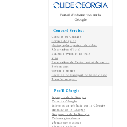
Portail d'information sur la
Géorgie
Concord Services
Circuits au Caucase
Service de guide
photographe,opérteur de vidéo
Réservation d'hotel
Billets d'avion et de train
Visa
Reservation de Restaurant et de casino
Evénements
voyage d'affaire
Location de transport de haute classe
Transfer aeroport
Profil Géorgie
A propos de la Géorgie
Carte de Géorgie
Information générale sur la Géorgie
Histoire de la Géorgie
Géographie de la Géorgie
Culture géorgienne
géorgienne
musique
géorgien
Théatre