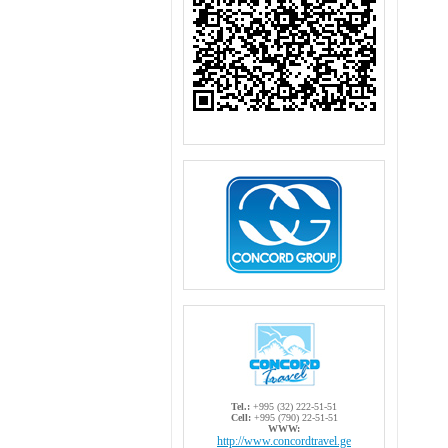
Tel.:
+995 (32) 222-51-51
Cell:
+995 (790) 22-51-51
WWW:
http://www.concordtravel.ge