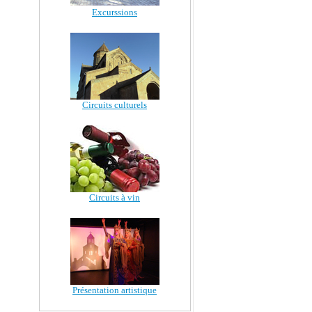
Excurssions
Circuits culturels
Circuits à vin
Présentation artistique