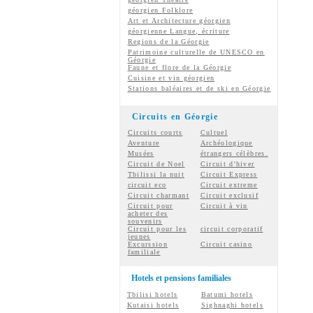
géorgien
Folklore
Art et Architecture géorgien
géorgienne
Langue, écriture
Regions de la Géorgie
Patrimoine culturelle de UNESCO en
Géorgie
Faune et flore de la Géorgie
Cuisine et vin géorgien
Stations baléaires et de ski en Géorgie
Circuits en Géorgie
Circuits courts
Cultuel
Aventure
Archéologique
Musées
étrangers célèbres.
Circuit de Noel
Circuit d'hiver
Tbilissi la nuit
Circuit Express
circuit eco
Circuit extreme
Circuit charmant
Circuit exclusif
Circuit pour
Circuit à vin
acheter des
souvenirs
Circuit pour les
circuit corporatif
jeunes
Excurssion
Circuit casino
familiale
Hotels et pensions familiales
Tbilisi hotels
Batumi hotels
Kutaisi hotels
Sighnaghi hotels