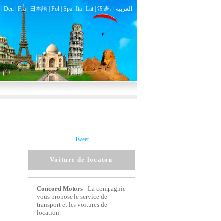
|
Deu
|
Fra
|
日本語
|
Pol
|
Spa
|
Ita
|
Lat
|
汉语v |
العربية
Tweet
Voiture de locaton
Concord Motors
- La compagnie
vous propose le service de
transport et les voitures de
location.