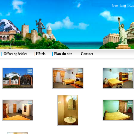
Geo
|
Eng
|
Rus
Offres spéciales
Hôtels
Plan du site
Contact