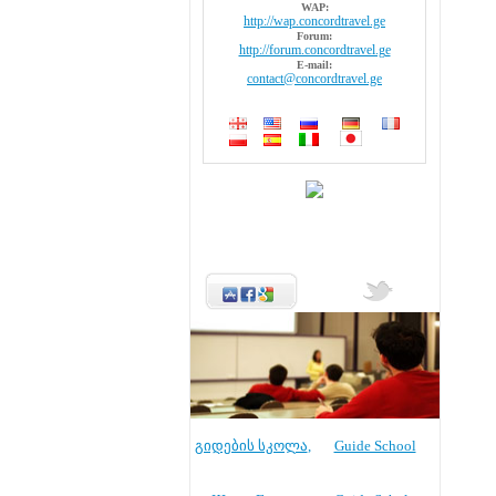
WAP:
http://wap.concordtravel.ge
Forum:
http://forum.concordtravel.ge
E-mail:
contact@concordtravel.ge
გიდების სკოლა
,
Guide School