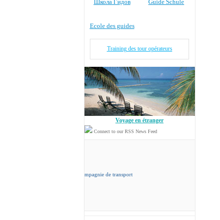
Школа Гидов
Guide Schule
Ecole des guides
Training des tour opérateurs
Voyage en étranger
Connect to our RSS News Feed
cord Travel
sa propre compagnie de transport