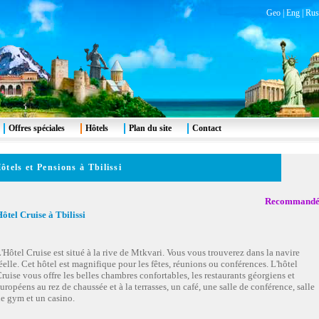
Geo
|
Eng
|
Rus
Offres spéciales
Hôtels
Plan du site
Contact
ôtels et Pensions à Tbilissi
Recommand
ôtel Cruise à Tbilissi
'Hôtel Cruise est situé à la rive de Mtkvari. Vous vous trouverez dans la navire
éelle. Cet hôtel est magnifique pour les fêtes, réunions ou conférences. L'hôtel
ruise vous offre les belles chambres confortables, les restaurants géorgiens et
uropéens au rez de chaussée et à la terrasses, un café, une salle de conférence, salle
e gym et un casino.