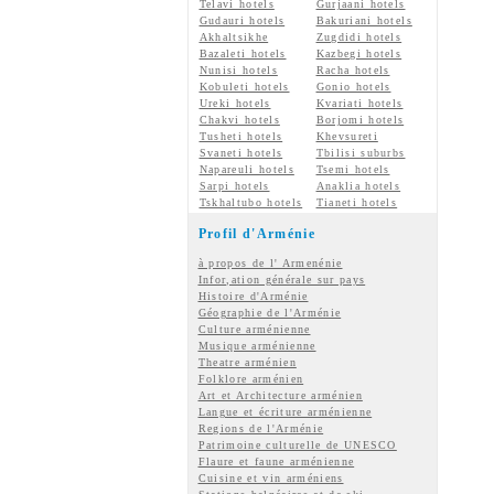
Telavi hotels
Gurjaani hotels
Gudauri hotels
Bakuriani hotels
Akhaltsikhe
Zugdidi hotels
Bazaleti hotels
Kazbegi hotels
Nunisi hotels
Racha hotels
Kobuleti hotels
Gonio hotels
Ureki hotels
Kvariati hotels
Chakvi hotels
Borjomi hotels
Tusheti hotels
Khevsureti
Svaneti hotels
Tbilisi suburbs
Napareuli hotels
Tsemi hotels
Sarpi hotels
Anaklia hotels
Tskhaltubo hotels
Tianeti hotels
Profil d'Arménie
à propos de l' Armenénie
Infor,ation générale sur pays
Histoire d'Arménie
Géographie de l'Arménie
Culture arménienne
Musique arménienne
Theatre arménien
Folklore arménien
Art et Architecture arménien
Langue et écriture arménienne
Regions de l'Arménie
Patrimoine culturelle de UNESCO
Flaure et faune arménienne
Cuisine et vin arméniens