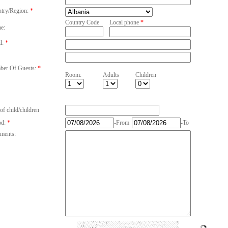
try/Region:
*
Country Code
Local phone
*
e:
l:
*
er Of Guests:
*
Room:
Adults
Children
of child/children
od:
*
-From
-To
ments: