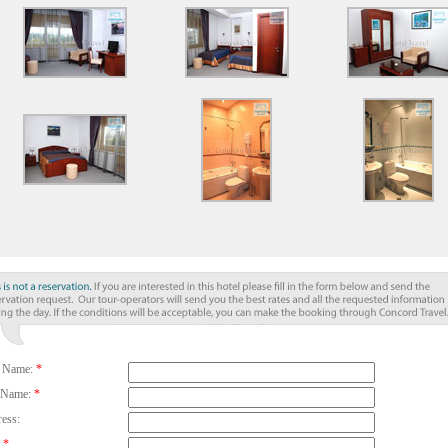
t Name:
*
 Name:
*
ess:
*