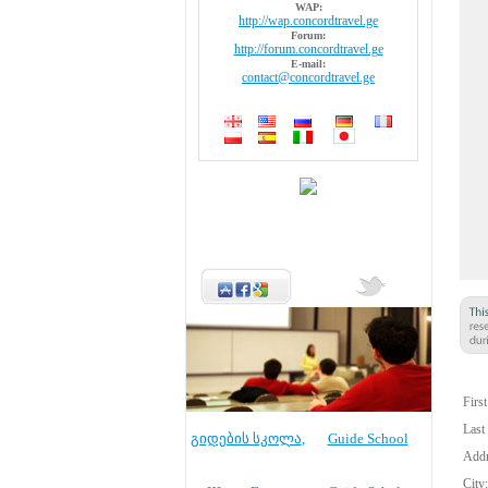
WAP:
http://wap.concordtravel.ge
Forum:
http://forum.concordtravel.ge
E-mail:
contact@concordtravel.ge
Firs
Last
გიდების სკოლა
,
Guide School
Addr
City: