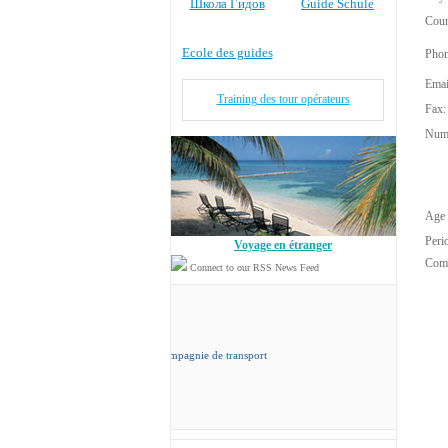
Школа Гидов
Guide Schule
Coun
Ecole des guides
Phon
Emai
Training des tour opérateurs
Fax:
Numb
Age 
Peri
Voyage en étranger
Com
Connect to our RSS News Feed
ord Travel
sa propre compagnie de transport