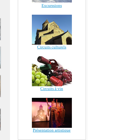
Excurssions
Circuits culturels
Circuits à vin
Présentation artistique