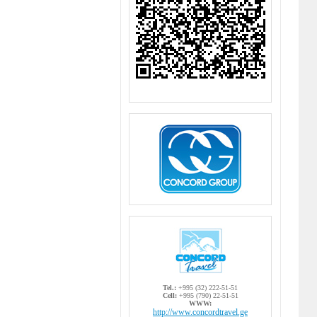
Tel.:
+995 (32) 222-51-51
Cell:
+995 (790) 22-51-51
WWW:
http://www.concordtravel.ge