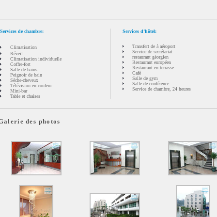
Services de chambre:
Services d’hôtel:
Transfert de à aéroport
Climatisation
Service de secrétariat
Réveil
restaurant géorgien
Climatisation individuelle
Restaurant européen
Coffre-fort
Restaurant en terrasse
Salle de bains
Café
Peignoir de bain
Salle de gym
Sèche-cheveux
Salle de conférence
Télévision en couleur
Service de chambre, 24 heures
Mini-bar
Table et chaises
Galerie des photos