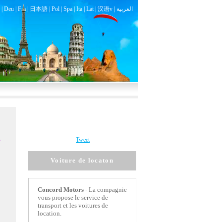
|
Deu
|
Fra
|
日本語
|
Pol
|
Spa
|
Ita
|
Lat
|
汉语v |
العربية
é
Tweet
Voiture de locaton
Concord Motors
- La compagnie
vous propose le service de
transport et les voitures de
location.