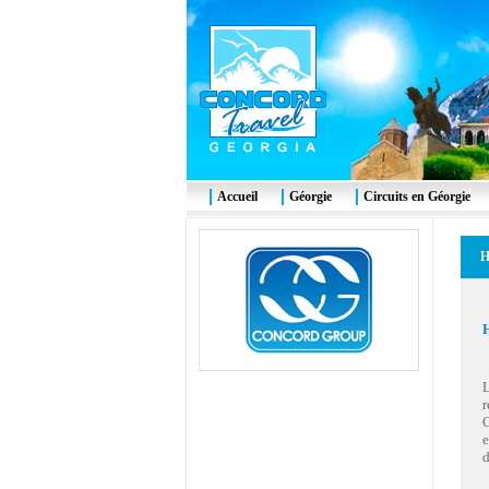
Accueil
Géorgie
Circuits en Géorgie
H
H
L
r
C
e
d