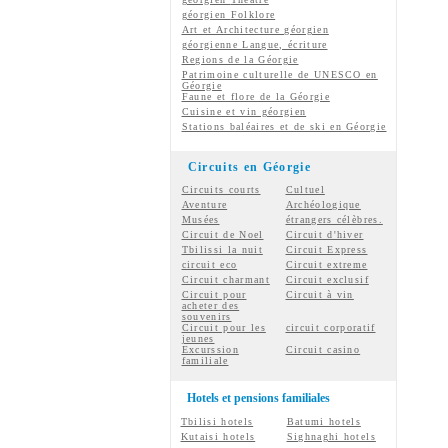
géorgien
Folklore
Art et Architecture géorgien
géorgienne
Langue, écriture
Regions de la Géorgie
Patrimoine culturelle de UNESCO en
Géorgie
Faune et flore de la Géorgie
Cuisine et vin géorgien
Stations baléaires et de ski en Géorgie
Circuits en Géorgie
Circuits courts
Cultuel
Aventure
Archéologique
Musées
étrangers célèbres.
Circuit de Noel
Circuit d'hiver
Tbilissi la nuit
Circuit Express
circuit eco
Circuit extreme
Circuit charmant
Circuit exclusif
Circuit pour
Circuit à vin
acheter des
souvenirs
Circuit pour les
circuit corporatif
jeunes
Excurssion
Circuit casino
familiale
Hotels et pensions familiales
Tbilisi hotels
Batumi hotels
Kutaisi hotels
Sighnaghi hotels