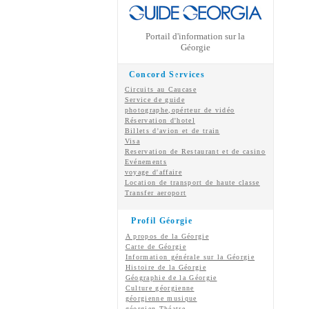
Portail d'information sur la
Géorgie
Concord Services
Circuits au Caucase
Service de guide
photographe,opérteur de vidéo
Réservation d'hotel
Billets d'avion et de train
Visa
Reservation de Restaurant et de casino
Evénements
voyage d'affaire
Location de transport de haute classe
Transfer aeroport
Profil Géorgie
A propos de la Géorgie
Carte de Géorgie
Information générale sur la Géorgie
Histoire de la Géorgie
Géographie de la Géorgie
Culture géorgienne
géorgienne
musique
géorgien
Théatre